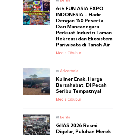
in
Berita
in
6th FUN ASIA EXPO
INDONESIA – Hadir
Dengan 150 Peserta
Dari Mancanegara
Perkuat Industri Taman
Rekreasi dan Ekosistem
Pariwisata di Tanah Air
Posted
Media Cibubur
Posted
in
Advertorial
in
Kuliner Enak, Harga
Bersahabat, Di Pecah
Seribu Tempatnya!
Posted
Media Cibubur
Posted
in
Berita
in
GIIAS 2026 Resmi
Digelar, Puluhan Merek