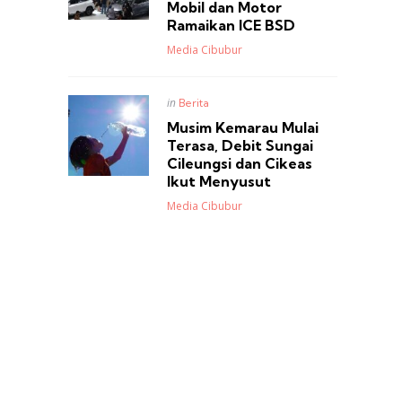
Mobil dan Motor
Ramaikan ICE BSD
Posted
Media Cibubur
Posted
in
Berita
in
Musim Kemarau Mulai
Terasa, Debit Sungai
Cileungsi dan Cikeas
Ikut Menyusut
Posted
Media Cibubur