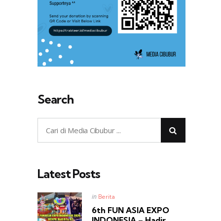
Search
Latest Posts
Posted
in
Berita
in
6th FUN ASIA EXPO
INDONESIA – Hadir