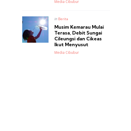
Posted
Media Cibubur
Posted
in
Berita
in
Musim Kemarau Mulai
Terasa, Debit Sungai
Cileungsi dan Cikeas
Ikut Menyusut
Posted
Media Cibubur