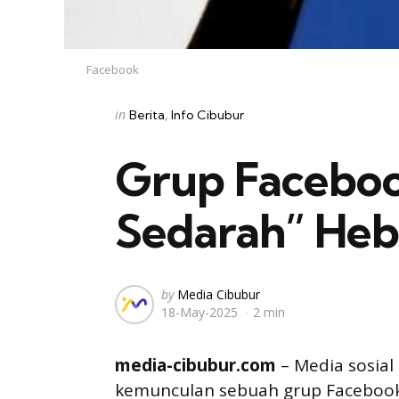
Facebook
Categories
Posted
in
Berita
Info Cibubur
in
Grup Faceboo
Sedarah” He
Posted
by
Media Cibubur
18-May-2025
2 min
by
media-cibubur.com
– Media sosial
kemunculan sebuah grup Facebo