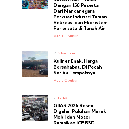
Dengan 150 Peserta
Dari Mancanegara
Perkuat Industri Taman
Rekreasi dan Ekosistem
Pariwisata di Tanah Air
Posted
Media Cibubur
Posted
in
Advertorial
in
Kuliner Enak, Harga
Bersahabat, Di Pecah
Seribu Tempatnya!
Posted
Media Cibubur
Posted
in
Berita
in
GIIAS 2026 Resmi
Digelar, Puluhan Merek
Mobil dan Motor
Ramaikan ICE BSD