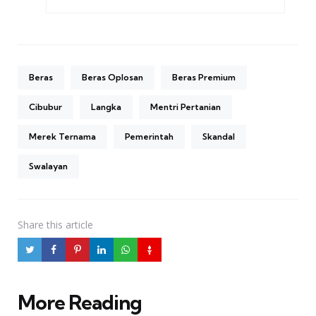
Beras
Beras Oplosan
Beras Premium
Cibubur
Langka
Mentri Pertanian
Merek Ternama
Pemerintah
Skandal
Swalayan
Share
this article
More Reading
Post