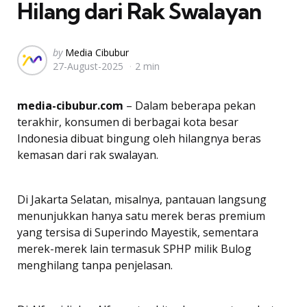
Hilang dari Rak Swalayan
Posted
by
Media Cibubur
27-August-2025
2 min
by
media-cibubur.com
– Dalam beberapa pekan
terakhir, konsumen di berbagai kota besar
Indonesia dibuat bingung oleh hilangnya beras
kemasan dari rak swalayan.
Di Jakarta Selatan, misalnya, pantauan langsung
menunjukkan hanya satu merek beras premium
yang tersisa di Superindo Mayestik, sementara
merek-merek lain termasuk SPHP milik Bulog
menghilang tanpa penjelasan.