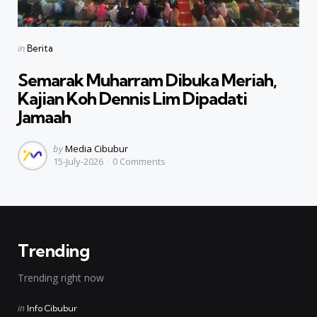
Categories
Posted
in
Berita
in
Semarak Muharram Dibuka Meriah,
Kajian Koh Dennis Lim Dipadati
Jamaah
Posted
by
Media Cibubur
15-July-2026
0
Comments
by
Trending
Trending right now
Posted
in
Info Cibubur