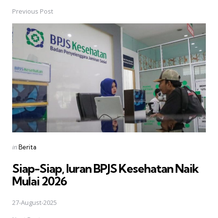
navigation
Previous Post
Posted
in
Berita
in
Siap-Siap, Iuran BPJS Kesehatan Naik
Mulai 2026
27-August-2025