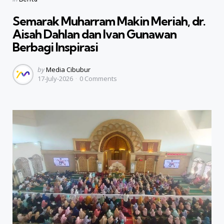
in
Semarak Muharram Makin Meriah, dr.
Aisah Dahlan dan Ivan Gunawan
Berbagi Inspirasi
Posted
by
Media Cibubur
17-July-2026
0
Comments
by