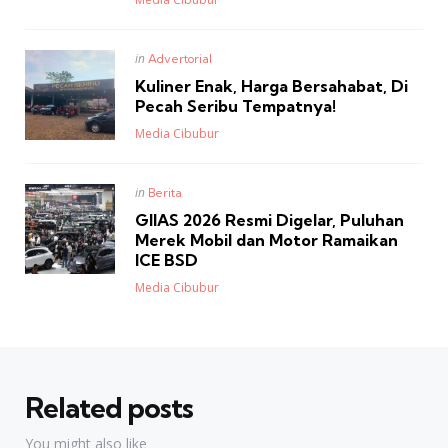
Posted
in
Advertorial
in
Kuliner Enak, Harga Bersahabat, Di
Pecah Seribu Tempatnya!
Posted
Media Cibubur
Posted
in
Berita
in
GIIAS 2026 Resmi Digelar, Puluhan
Merek Mobil dan Motor Ramaikan
ICE BSD
Posted
Media Cibubur
Related posts
You might also like