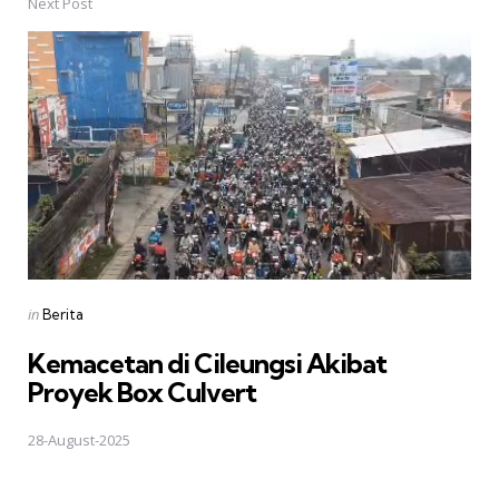
Next Post
Posted
in
Berita
in
Kemacetan di Cileungsi Akibat
Proyek Box Culvert
28-August-2025