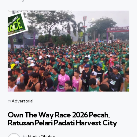
Categories
Posted
in
Advertorial
in
Own The Way Race 2026 Pecah,
Ratusan Pelari Padati Harvest City
Posted
by
Media Cibubur