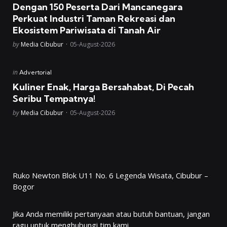
Dengan 150 Peserta Dari Mancanegara
Perkuat Industri Taman Rekreasi dan
Ekosistem Pariwisata di Tanah Air
Posted
by
Media Cibubur
05-August-2026
Posted
in
Advertorial
in
Kuliner Enak, Harga Bersahabat, Di Pecah
Seribu Tempatnya!
Posted
by
Media Cibubur
05-August-2026
Ruko Newton Blok U11 No. 6 Legenda Wisata, Cibubur –
Bogor
Jika Anda memiliki pertanyaan atau butuh bantuan, jangan
ragu untuk menghubungi tim kami.