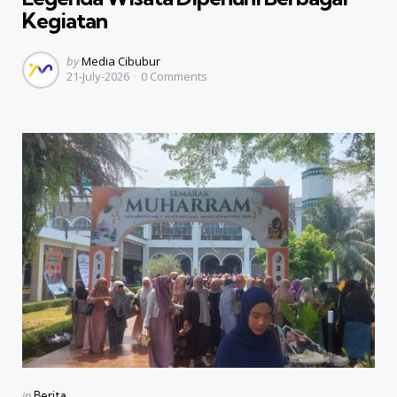
Kegiatan
Posted
by
Media Cibubur
21-July-2026
0
Comments
by
Categories
Posted
in
Berita