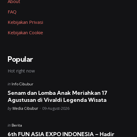
About
FAQ
Kebijakan Privasi
Kebijakan Cookie
Popular
Hot right now
Posted
in
Info Cibubur
in
Senam dan Lomba Anak Meriahkan 17
Agustusan di Vivaldi Legenda Wisata
Posted
by
Media Cibubur
09-August-2026
Posted
in
Berita
in
6th FUN ASIA EXPO INDONESIA – Hadir