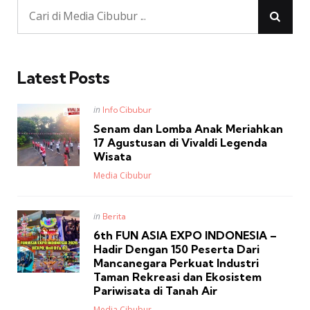
Latest Posts
Posted
in
Info Cibubur
in
Senam dan Lomba Anak Meriahkan
17 Agustusan di Vivaldi Legenda
Wisata
Posted
Media Cibubur
Posted
in
Berita
in
6th FUN ASIA EXPO INDONESIA –
Hadir Dengan 150 Peserta Dari
Mancanegara Perkuat Industri
Taman Rekreasi dan Ekosistem
Pariwisata di Tanah Air
Posted
Media Cibubur