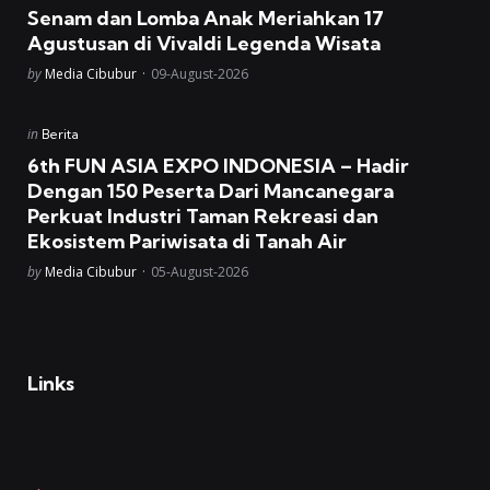
in
Senam dan Lomba Anak Meriahkan 17
Agustusan di Vivaldi Legenda Wisata
Posted
by
Media Cibubur
09-August-2026
Posted
in
Berita
in
6th FUN ASIA EXPO INDONESIA – Hadir
Dengan 150 Peserta Dari Mancanegara
Perkuat Industri Taman Rekreasi dan
Ekosistem Pariwisata di Tanah Air
Posted
by
Media Cibubur
05-August-2026
Links