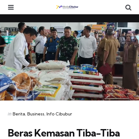
Menu
Se
Categories
Posted
in
Berita
Business
Info Cibubur
in
Beras Kemasan Tiba-Tiba