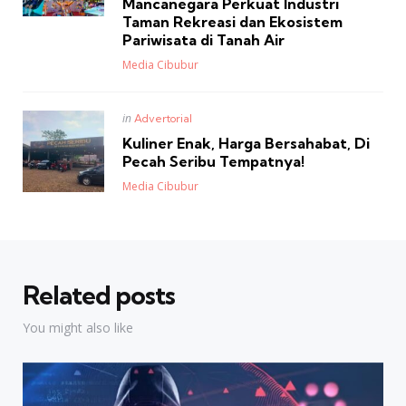
Mancanegara Perkuat Industri
Taman Rekreasi dan Ekosistem
Pariwisata di Tanah Air
Posted
Media Cibubur
Posted
in
Advertorial
in
Kuliner Enak, Harga Bersahabat, Di
Pecah Seribu Tempatnya!
Posted
Media Cibubur
Related posts
You might also like