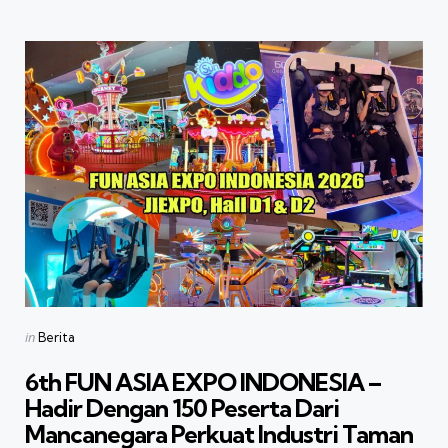
Categories
Posted
in
Berita
in
6th FUN ASIA EXPO INDONESIA –
Hadir Dengan 150 Peserta Dari
Mancanegara Perkuat Industri Taman