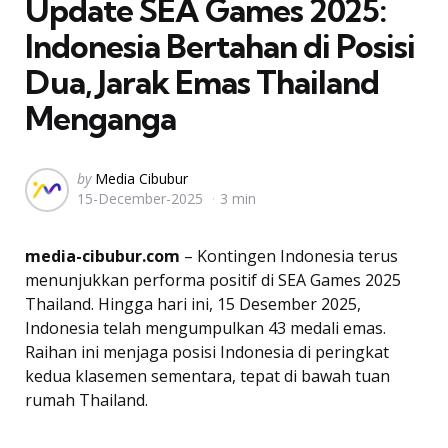
Update SEA Games 2025:
Indonesia Bertahan di Posisi
Dua, Jarak Emas Thailand
Menganga
Posted
by
Media Cibubur
15-December-2025
3 min
by
media-cibubur.com
– Kontingen Indonesia terus
menunjukkan performa positif di SEA Games 2025
Thailand. Hingga hari ini, 15 Desember 2025,
Indonesia telah mengumpulkan 43 medali emas.
Raihan ini menjaga posisi Indonesia di peringkat
kedua klasemen sementara, tepat di bawah tuan
rumah Thailand.