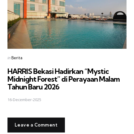
Posted
in
Berita
in
HARRIS Bekasi Hadirkan “Mystic
Midnight Forest” di Perayaan Malam
Tahun Baru 2026
16-December-2025
Leave a Comment