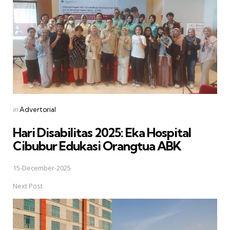
Posted
in
Advertorial
in
Hari Disabilitas 2025: Eka Hospital
Cibubur Edukasi Orangtua ABK
15-December-2025
Next Post