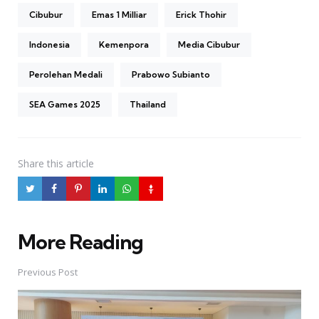
Cibubur
Emas 1 Milliar
Erick Thohir
Indonesia
Kemenpora
Media Cibubur
Perolehan Medali
Prabowo Subianto
SEA Games 2025
Thailand
Share
this article
More Reading
Post
navigation
Previous Post