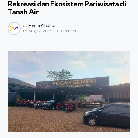
Rekreasi dan Ekosistem Pariwisata di
Tanah Air
Posted
by
Media Cibubur
05-August-2026
0
Comments
by