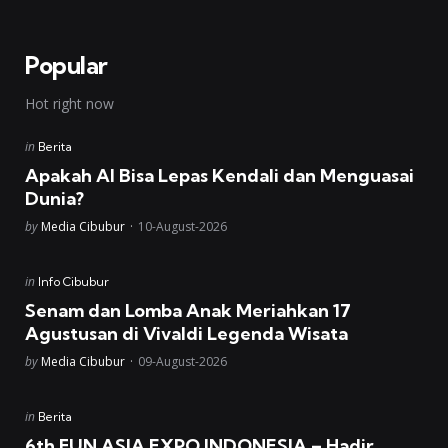
Popular
Hot right now
Posted
in
Berita
in
Apakah AI Bisa Lepas Kendali dan Menguasai
Dunia?
Posted
by
Media Cibubur
10-August-2026
Posted
in
Info Cibubur
in
Senam dan Lomba Anak Meriahkan 17
Agustusan di Vivaldi Legenda Wisata
Posted
by
Media Cibubur
09-August-2026
Posted
in
Berita
in
6th FUN ASIA EXPO INDONESIA – Hadir