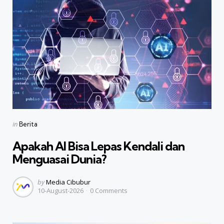
Categories
Posted
in
Berita
in
Apakah AI Bisa Lepas Kendali dan
Menguasai Dunia?
Posted
by
Media Cibubur
10-August-2026
0
Comments
by