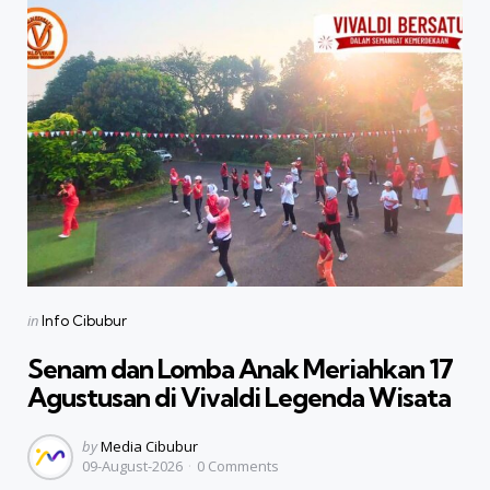
Categories
Posted
in
Info Cibubur
in
Senam dan Lomba Anak Meriahkan 17
Agustusan di Vivaldi Legenda Wisata
Posted
by
Media Cibubur
09-August-2026
0
Comments
by