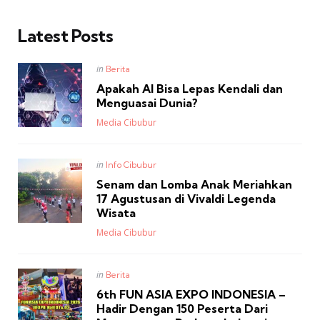
Latest Posts
Posted
in
Berita
in
Apakah AI Bisa Lepas Kendali dan
Menguasai Dunia?
Posted
Media Cibubur
Posted
in
Info Cibubur
in
Senam dan Lomba Anak Meriahkan
17 Agustusan di Vivaldi Legenda
Wisata
Posted
Media Cibubur
Posted
in
Berita
in
6th FUN ASIA EXPO INDONESIA –
Hadir Dengan 150 Peserta Dari