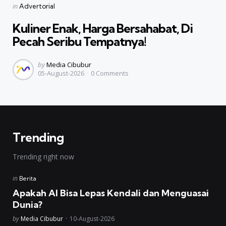
Categories
Posted
in
Advertorial
in
Kuliner Enak, Harga Bersahabat, Di
Pecah Seribu Tempatnya!
Posted
by
Media Cibubur
05-August-2026
0
Comments
by
Trending
Trending right now
Posted
in
Berita
in
Apakah AI Bisa Lepas Kendali dan Menguasai
Dunia?
Posted
by
Media Cibubur
10-August-2026