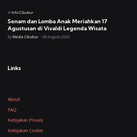
Posted
in
Info Cibubur
in
Senam dan Lomba Anak Meriahkan 17
Agustusan di Vivaldi Legenda Wisata
Posted
by
Media Cibubur
09-August-2026
Links
About
FAQ
Kebijakan Privasi
Kebijakan Cookie