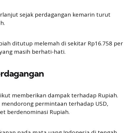
erlanjut sejak perdagangan kemarin turut
h.
piah ditutup melemah di sekitar Rp16.758 per
ang masih berhati-hati.
erdagangan
 ikut memberikan dampak terhadap Rupiah.
lah mendorong permintaan terhadap USD,
set berdenominasi Rupiah.
ekanan pada mata uang Indonesia di tengah