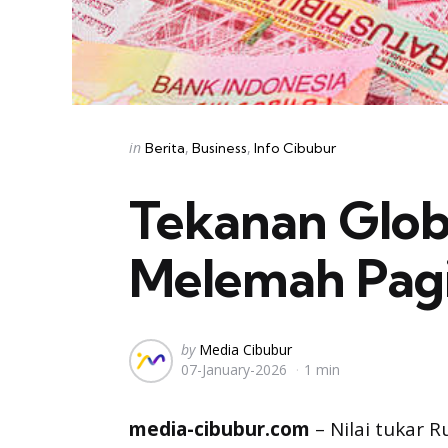
Categories
Posted
in
Berita
Business
Info Cibubur
in
Tekanan Glob
Melemah Pagi
Posted
by
Media Cibubur
07-January-2026
1 min
by
media-cibubur.com
– Nilai tukar 