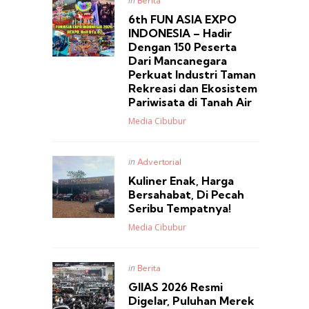
in
Berita
in
6th FUN ASIA EXPO
INDONESIA – Hadir
Dengan 150 Peserta
Dari Mancanegara
Perkuat Industri Taman
Rekreasi dan Ekosistem
Pariwisata di Tanah Air
Posted
Media Cibubur
Posted
in
Advertorial
in
Kuliner Enak, Harga
Bersahabat, Di Pecah
Seribu Tempatnya!
Posted
Media Cibubur
Posted
in
Berita
in
GIIAS 2026 Resmi
Digelar, Puluhan Merek