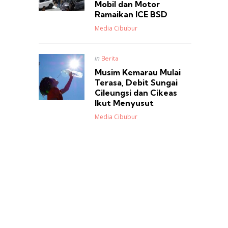
Mobil dan Motor
Ramaikan ICE BSD
Posted
Media Cibubur
Posted
in
Berita
in
Musim Kemarau Mulai
Terasa, Debit Sungai
Cileungsi dan Cikeas
Ikut Menyusut
Posted
Media Cibubur