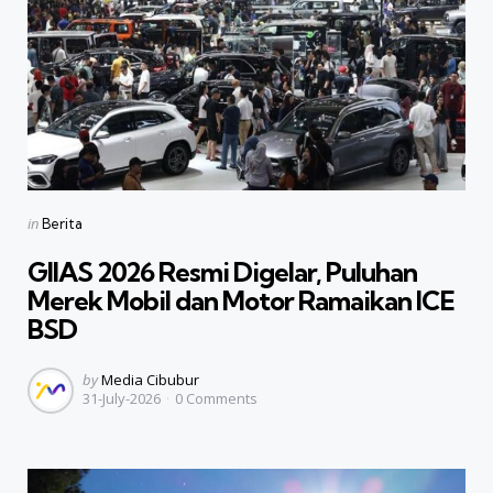
Categories
Posted
in
Berita
in
GIIAS 2026 Resmi Digelar, Puluhan
Merek Mobil dan Motor Ramaikan ICE
BSD
Posted
by
Media Cibubur
31-July-2026
0
Comments
by