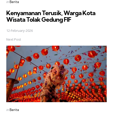
Posted
in
Berita
in
Kenyamanan Terusik, Warga Kota
Wisata Tolak Gedung FIF
12-February-2026
Next Post
Posted
in
Berita