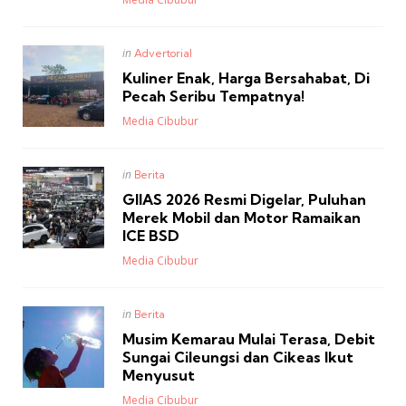
Posted
in
Advertorial
in
Kuliner Enak, Harga Bersahabat, Di
Pecah Seribu Tempatnya!
Posted
Media Cibubur
Posted
in
Berita
in
GIIAS 2026 Resmi Digelar, Puluhan
Merek Mobil dan Motor Ramaikan
ICE BSD
Posted
Media Cibubur
Posted
in
Berita
in
Musim Kemarau Mulai Terasa, Debit
Sungai Cileungsi dan Cikeas Ikut
Menyusut
Posted
Media Cibubur