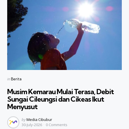
Categories
Posted
in
Berita
in
Musim Kemarau Mulai Terasa, Debit
Sungai Cileungsi dan Cikeas Ikut
Menyusut
Posted
by
Media Cibubur
30-July-2026
0
Comments
by