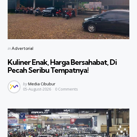
Categories
Posted
in
Advertorial
in
Kuliner Enak, Harga Bersahabat, Di
Pecah Seribu Tempatnya!
Posted
by
Media Cibubur
05-August-2026
0
Comments
by