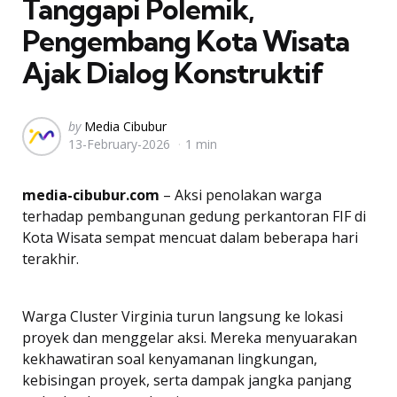
Tanggapi Polemik,
Pengembang Kota Wisata
Ajak Dialog Konstruktif
Posted
by
Media Cibubur
13-February-2026
1 min
by
media-cibubur.com
– Aksi penolakan warga
terhadap pembangunan gedung perkantoran FIF di
Kota Wisata sempat mencuat dalam beberapa hari
terakhir.
Warga Cluster Virginia turun langsung ke lokasi
proyek dan menggelar aksi. Mereka menyuarakan
kekhawatiran soal kenyamanan lingkungan,
kebisingan proyek, serta dampak jangka panjang