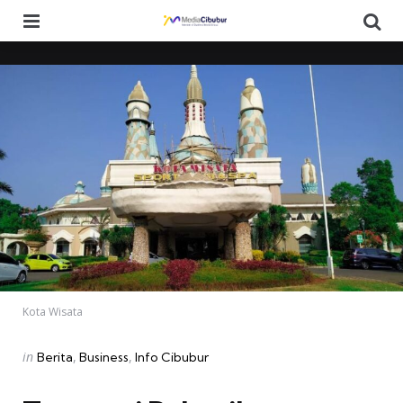
Menu
Se
Kota Wisata
Categories
Posted
in
Berita
Business
Info Cibubur
in