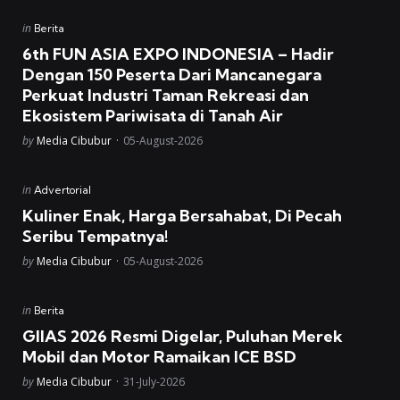
Posted
in
Berita
in
6th FUN ASIA EXPO INDONESIA – Hadir
Dengan 150 Peserta Dari Mancanegara
Perkuat Industri Taman Rekreasi dan
Ekosistem Pariwisata di Tanah Air
Posted
by
Media Cibubur
05-August-2026
Posted
in
Advertorial
in
Kuliner Enak, Harga Bersahabat, Di Pecah
Seribu Tempatnya!
Posted
by
Media Cibubur
05-August-2026
Posted
in
Berita
in
GIIAS 2026 Resmi Digelar, Puluhan Merek
Mobil dan Motor Ramaikan ICE BSD
Posted
by
Media Cibubur
31-July-2026