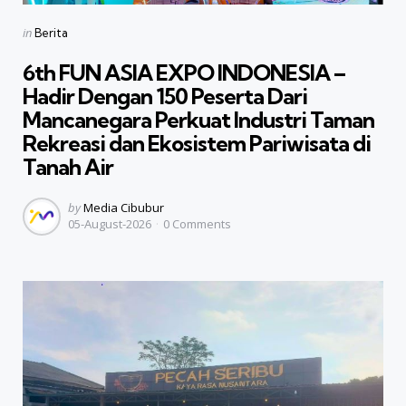
Categories
Posted
in
Berita
in
6th FUN ASIA EXPO INDONESIA –
Hadir Dengan 150 Peserta Dari
Mancanegara Perkuat Industri Taman
Rekreasi dan Ekosistem Pariwisata di
Tanah Air
Posted
by
Media Cibubur
05-August-2026
0
Comments
by