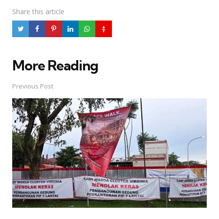
Share
this article
More Reading
Post
navigation
Previous Post