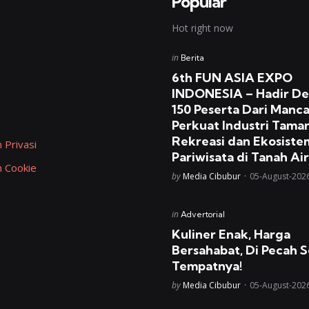
Popular
Hot right now
Posted
in
Berita
in
6th FUN ASIA EXPO
INDONESIA – Hadir D
150 Peserta Dari Manc
Perkuat Industri Tama
Rekreasi dan Ekosiste
 Privasi
Pariwisata di Tanah Air
n Cookie
Posted
by
Media Cibubur
05-August-202
Posted
in
Advertorial
in
Kuliner Enak, Harga
Bersahabat, Di Pecah S
Tempatnya!
Posted
by
Media Cibubur
05-August-202