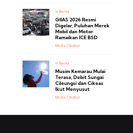
Posted
in
Berita
in
GIIAS 2026 Resmi
Digelar, Puluhan Merek
Mobil dan Motor
Ramaikan ICE BSD
Posted
Media Cibubur
Posted
in
Berita
in
Musim Kemarau Mulai
Terasa, Debit Sungai
Cileungsi dan Cikeas
Ikut Menyusut
Posted
Media Cibubur