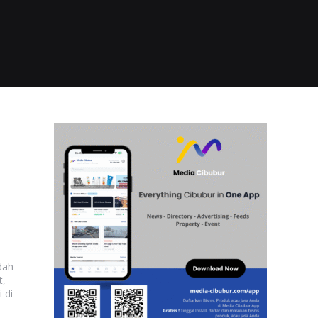
dah
t,
 di