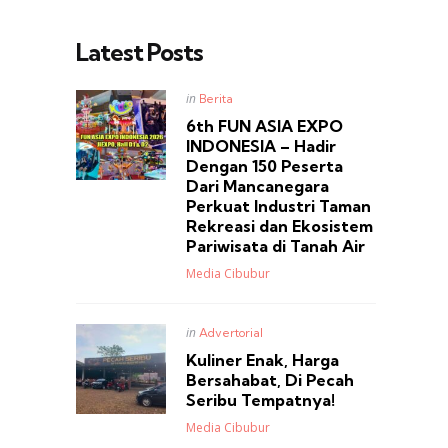
Latest Posts
Posted
in
Berita
in
6th FUN ASIA EXPO
INDONESIA – Hadir
Dengan 150 Peserta
Dari Mancanegara
Perkuat Industri Taman
Rekreasi dan Ekosistem
Pariwisata di Tanah Air
Posted
Media Cibubur
Posted
in
Advertorial
in
Kuliner Enak, Harga
Bersahabat, Di Pecah
Seribu Tempatnya!
Posted
Media Cibubur