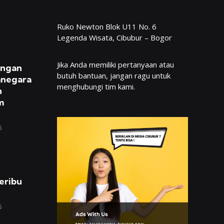
Ruko Newton Blok U11 No. 6
Legenda Wisata, Cibubur – Bogor
Jika Anda memiliki pertanyaan atau
engan
butuh bantuan, jangan ragu untuk
anegara
menghubungi tim kami.
n
m
6
eribu
6