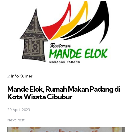
Posted
in
Info Kuliner
in
Mande Elok, Rumah Makan Padang di
Kota Wisata Cibubur
29-April-2023
Next Post