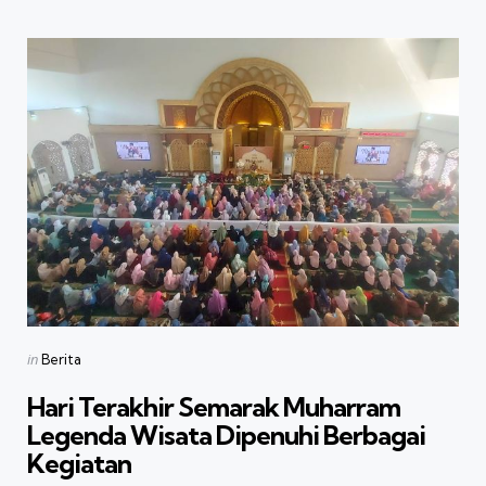
Categories
Posted
in
Berita
in
Hari Terakhir Semarak Muharram
Legenda Wisata Dipenuhi Berbagai
Kegiatan