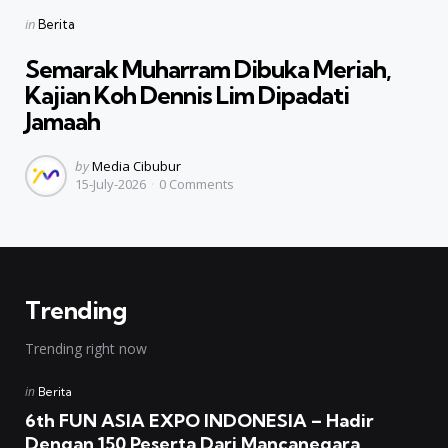
Categories
Posted
in
Berita
in
Semarak Muharram Dibuka Meriah,
Kajian Koh Dennis Lim Dipadati
Jamaah
Posted
by
Media Cibubur
15-July-2026
0
Comments
by
Trending
Trending right now
Posted
in
Berita
in
6th FUN ASIA EXPO INDONESIA – Hadir
Dengan 150 Peserta Dari Mancanegara