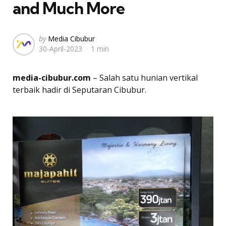
and Much More
Posted
by
Media Cibubur
30-April-2023
1 min
by
media-cibubur.com
– Salah satu hunian vertikal
terbaik hadir di Seputaran Cibubur.