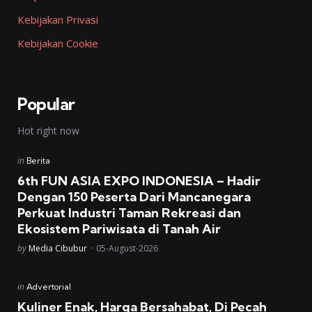
Kebijakan Privasi
Kebijakan Cookie
Popular
Hot right now
Posted
in
Berita
in
6th FUN ASIA EXPO INDONESIA – Hadir
Dengan 150 Peserta Dari Mancanegara
Perkuat Industri Taman Rekreasi dan
Ekosistem Pariwisata di Tanah Air
Posted
by
Media Cibubur
05-August-2026
Posted
in
Advertorial
in
Kuliner Enak, Harga Bersahabat, Di Pecah