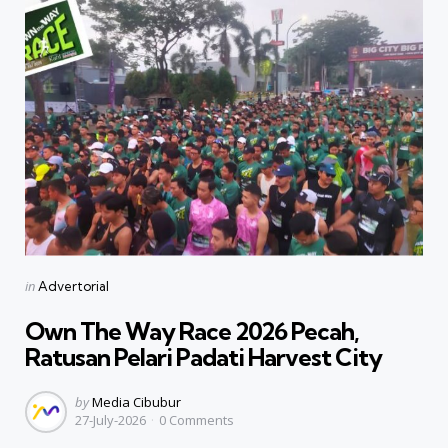
Categories
Posted
in
Advertorial
in
Own The Way Race 2026 Pecah,
Ratusan Pelari Padati Harvest City
Posted
by
Media Cibubur
27-July-2026
0
Comments
by