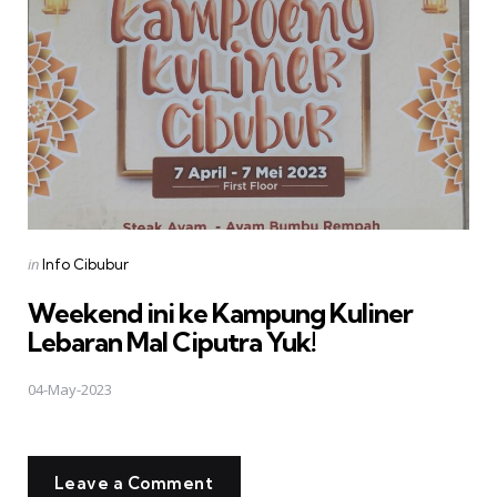
Posted
in
Info Cibubur
in
Weekend ini ke Kampung Kuliner
Lebaran Mal Ciputra Yuk!
04-May-2023
Leave a Comment