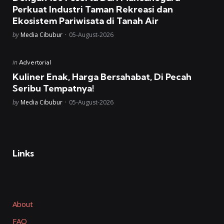
Perkuat Industri Taman Rekreasi dan
Ekosistem Pariwisata di Tanah Air
Posted
by
Media Cibubur
05-August-2026
Posted
in
Advertorial
in
Kuliner Enak, Harga Bersahabat, Di Pecah
Seribu Tempatnya!
Posted
by
Media Cibubur
05-August-2026
Links
About
FAQ