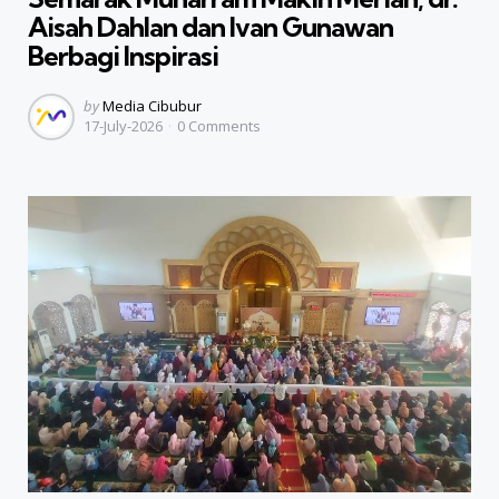
Aisah Dahlan dan Ivan Gunawan
Berbagi Inspirasi
Posted
by
Media Cibubur
17-July-2026
0
Comments
by