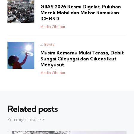
in
GIIAS 2026 Resmi Digelar, Puluhan
Merek Mobil dan Motor Ramaikan
ICE BSD
Posted
Media Cibubur
Posted
in
Berita
in
Musim Kemarau Mulai Terasa, Debit
Sungai Cileungsi dan Cikeas Ikut
Menyusut
Posted
Media Cibubur
Related posts
You might also like