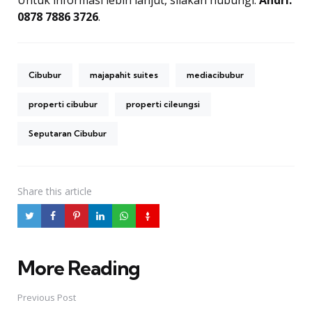
0878 7886 3726
.
Cibubur
majapahit suites
mediacibubur
properti cibubur
properti cileungsi
Seputaran Cibubur
Share
this article
More Reading
Post
navigation
Previous Post