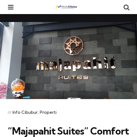
Menu
Se
Categories
Posted
in
Info Cibubur
Properti
in
“Majapahit Suites” Comfort