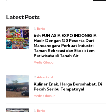
Latest Posts
Posted
in
Berita
in
6th FUN ASIA EXPO INDONESIA –
Hadir Dengan 150 Peserta Dari
Mancanegara Perkuat Industri
Taman Rekreasi dan Ekosistem
Pariwisata di Tanah Air
Posted
Media Cibubur
Posted
in
Advertorial
in
Kuliner Enak, Harga Bersahabat, Di
Pecah Seribu Tempatnya!
Posted
Media Cibubur
Posted
in
Berita