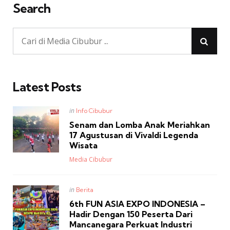
Search
Latest Posts
Posted
in
Info Cibubur
in
Senam dan Lomba Anak Meriahkan
17 Agustusan di Vivaldi Legenda
Wisata
Posted
Media Cibubur
Posted
in
Berita
in
6th FUN ASIA EXPO INDONESIA –
Hadir Dengan 150 Peserta Dari
Mancanegara Perkuat Industri