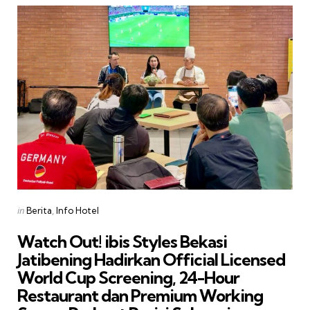
Categories
Posted
in
Berita
Info Hotel
in
Watch Out! ibis Styles Bekasi
Jatibening Hadirkan Official Licensed
World Cup Screening, 24-Hour
Restaurant dan Premium Working