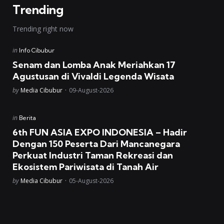
Trending
Trending right now
Posted
in
Info Cibubur
in
Senam dan Lomba Anak Meriahkan 17
Agustusan di Vivaldi Legenda Wisata
Posted
by
Media Cibubur
09-August-2026
Posted
in
Berita
in
6th FUN ASIA EXPO INDONESIA – Hadir
Dengan 150 Peserta Dari Mancanegara
Perkuat Industri Taman Rekreasi dan
Ekosistem Pariwisata di Tanah Air
Posted
by
Media Cibubur
05-August-2026