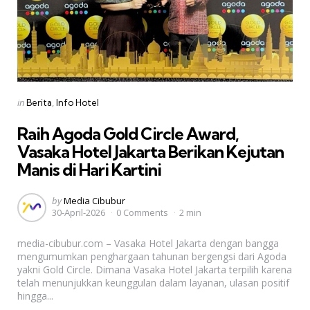
Categories
Posted
in
Berita
Info Hotel
in
Raih Agoda Gold Circle Award,
Vasaka Hotel Jakarta Berikan Kejutan
Manis di Hari Kartini
Posted
by
Media Cibubur
30-April-2026
0 Comments
2 min
by
media-cibubur.com – Vasaka Hotel Jakarta dengan bangga
mengumumkan penghargaan tahunan bergengsi dari Agoda
yakni Gold Circle. Dimana Vasaka Hotel Jakarta terpilih karena
telah menunjukkan keunggulan dalam layanan, ulasan positif
hingga...