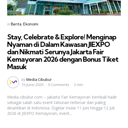
Categories
Posted
in
Berita
Ekonomi
in
Stay, Celebrate & Explore! Menginap
Nyaman di Dalam Kawasan JIEXPO
dan Nikmati Serunya Jakarta Fair
Kemayoran 2026 dengan Bonus Tiket
Masuk
Posted
by
Media Cibubur
15-June-2026
0 Comments
2 min
by
Media-cibubur.com – Jakarta Fair Kemayoran Kembali hadir
sebagai salah satu event tahunan terbesar dan paling
dinantikan di Indonesia. Digelar mulai 11 Juni hingga 12 Juli
2026 di JIEXPO Kemayoran, event...