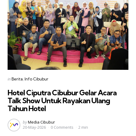
Categories
Posted
in
Berita
Info Cibubur
in
Hotel Ciputra Cibubur Gelar Acara
Talk Show Untuk Rayakan Ulang
Tahun Hotel
Posted
by
Media Cibubur
20-May-2026
0 Comments
2 min
by