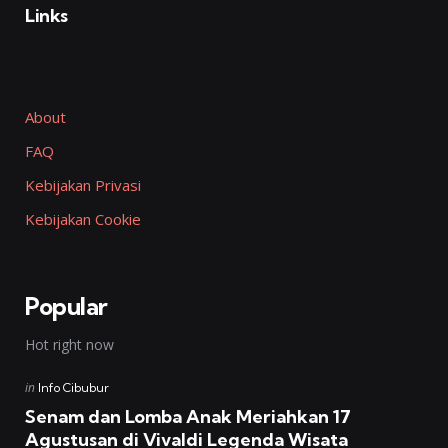
Links
About
FAQ
Kebijakan Privasi
Kebijakan Cookie
Popular
Hot right now
Posted
in
Info Cibubur
in
Senam dan Lomba Anak Meriahkan 17
Agustusan di Vivaldi Legenda Wisata