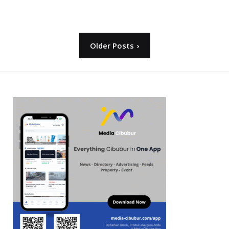
Posts
Older Posts
pagination