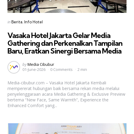
Categories
Posted
in
Berita
Info Hotel
in
Vasaka Hotel Jakarta Gelar Media
Gathering dan Perkenalkan Tampilan
Baru, Eratkan Sinergi Bersama Media
Posted
by
Media Cibubur
01-June-2026
0 Comments
2 min
by
Media-cibubur.com – Vasaka Hotel Jakarta Kembali
mempererat hubungan baik bersama rekan media melalui
penyelenggaraan acara Media Gathering & Exclusive Preview
bertema “New Face, Same Warmth”, Experience the
Enhanced Comfort yang...