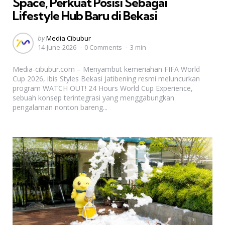
Space, Perkuat Posisi Sebagai
Lifestyle Hub Baru di Bekasi
Posted
by
Media Cibubur
14-June-2026
0 Comments
3 min
by
Media-cibubur.com – Menyambut kemeriahan FIFA World
Cup 2026, ibis Styles Bekasi Jatibening resmi meluncurkan
program WATCH OUT! 24 Hours World Cup Experience,
sebuah konsep terintegrasi yang menggabungkan
pengalaman nonton bareng...