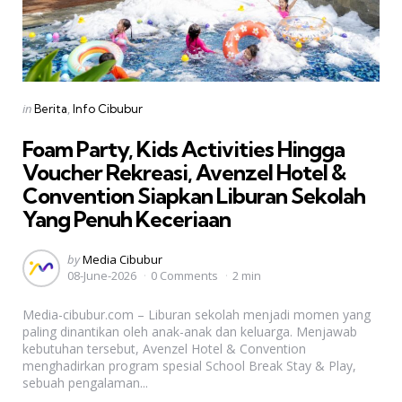
Categories
Posted
in
Berita
Info Cibubur
in
Foam Party, Kids Activities Hingga
Voucher Rekreasi, Avenzel Hotel &
Convention Siapkan Liburan Sekolah
Yang Penuh Keceriaan
Posted
by
Media Cibubur
08-June-2026
0 Comments
2 min
by
Media-cibubur.com – Liburan sekolah menjadi momen yang
paling dinantikan oleh anak-anak dan keluarga. Menjawab
kebutuhan tersebut, Avenzel Hotel & Convention
menghadirkan program spesial School Break Stay & Play,
sebuah pengalaman...