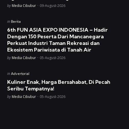
Posted
by
Media Cibubur
09-August-2026
Posted
in
Berita
in
6th FUN ASIA EXPO INDONESIA – Hadir
Dengan 150 Peserta Dari Mancanegara
Perkuat Industri Taman Rekreasi dan
Ekosistem Pariwisata di Tanah Air
Posted
by
Media Cibubur
05-August-2026
Posted
in
Advertorial
in
Kuliner Enak, Harga Bersahabat, Di Pecah
Seribu Tempatnya!
Posted
by
Media Cibubur
05-August-2026