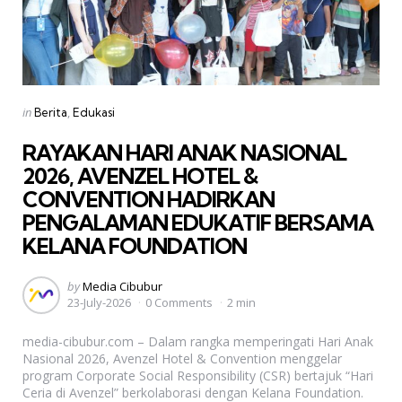
Categories
Posted
in
Berita
Edukasi
in
RAYAKAN HARI ANAK NASIONAL
2026, AVENZEL HOTEL &
CONVENTION HADIRKAN
PENGALAMAN EDUKATIF BERSAMA
KELANA FOUNDATION
Posted
by
Media Cibubur
23-July-2026
0 Comments
2 min
by
media-cibubur.com – Dalam rangka memperingati Hari Anak
Nasional 2026, Avenzel Hotel & Convention menggelar
program Corporate Social Responsibility (CSR) bertajuk “Hari
Ceria di Avenzel” berkolaborasi dengan Kelana Foundation.