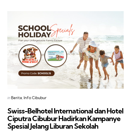
Categories
Posted
in
Berita
Info Cibubur
in
Swiss-Belhotel International dan Hotel
Ciputra Cibubur Hadirkan Kampanye
Spesial Jelang Liburan Sekolah