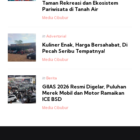
Taman Rekreasi dan Ekosistem
Pariwisata di Tanah Air
Posted
Media Cibubur
Posted
in
Advertorial
in
Kuliner Enak, Harga Bersahabat, Di
Pecah Seribu Tempatnya!
Posted
Media Cibubur
Posted
in
Berita
in
GIIAS 2026 Resmi Digelar, Puluhan
Merek Mobil dan Motor Ramaikan
ICE BSD
Posted
Media Cibubur