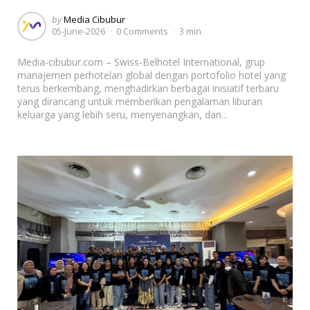
Posted
by
Media Cibubur
05-June-2026
0 Comments
3 min
by
Media-cibubur.com – Swiss-Belhotel International, grup
manajemen perhotelan global dengan portofolio hotel yang
terus berkembang, menghadirkan berbagai inisiatif terbaru
yang dirancang untuk memberikan pengalaman liburan
keluarga yang lebih seru, menyenangkan, dan...