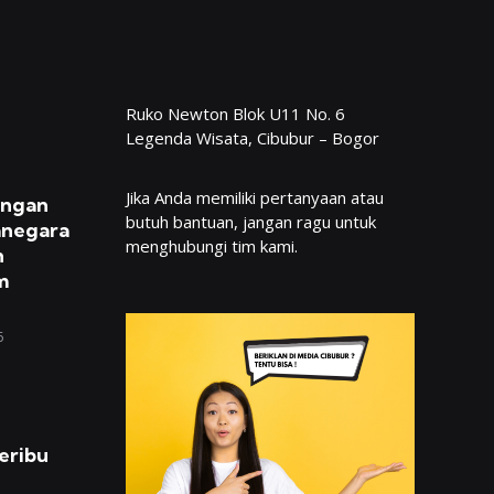
Ruko Newton Blok U11 No. 6
Legenda Wisata, Cibubur – Bogor
Jika Anda memiliki pertanyaan atau
engan
butuh bantuan, jangan ragu untuk
anegara
menghubungi tim kami.
n
m
6
eribu