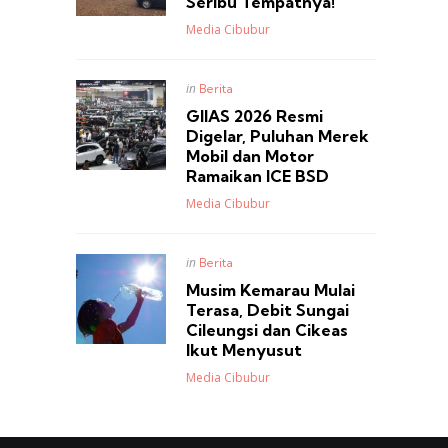
Seribu Tempatnya!
Posted
Media Cibubur
Posted
in
Berita
in
GIIAS 2026 Resmi
Digelar, Puluhan Merek
Mobil dan Motor
Ramaikan ICE BSD
Posted
Media Cibubur
Posted
in
Berita
in
Musim Kemarau Mulai
Terasa, Debit Sungai
Cileungsi dan Cikeas
Ikut Menyusut
Posted
Media Cibubur