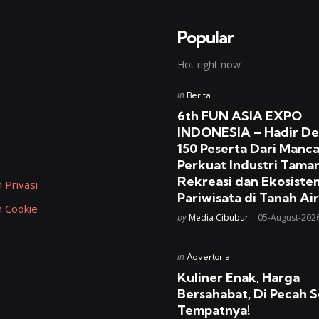
Popular
Hot right now
Posted
in
Berita
in
6th FUN ASIA EXPO
INDONESIA – Hadir D
150 Peserta Dari Manc
Perkuat Industri Tama
Rekreasi dan Ekosiste
 Privasi
Pariwisata di Tanah Air
n Cookie
Posted
by
Media Cibubur
05-August-202
Posted
in
Advertorial
in
Kuliner Enak, Harga
Bersahabat, Di Pecah S
Tempatnya!