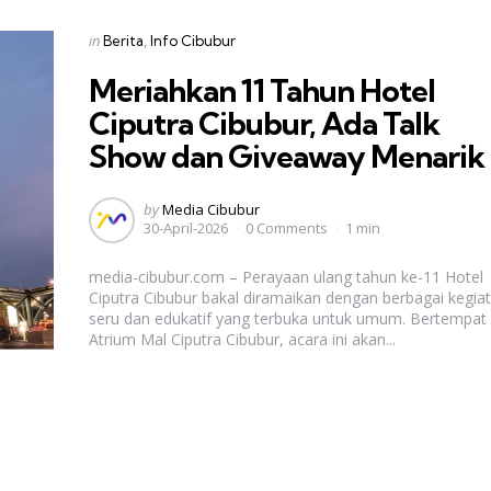
Categories
Posted
in
Berita
Info Cibubur
in
Meriahkan 11 Tahun Hotel
Ciputra Cibubur, Ada Talk
Show dan Giveaway Menarik
Posted
by
Media Cibubur
30-April-2026
0 Comments
1 min
by
media-cibubur.com – Perayaan ulang tahun ke-11 Hotel
Ciputra Cibubur bakal diramaikan dengan berbagai kegia
seru dan edukatif yang terbuka untuk umum. Bertempat 
Atrium Mal Ciputra Cibubur, acara ini akan...