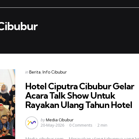
 Cibubur
Categories
Posted
in
Berita
Info Cibubur
in
Hotel Ciputra Cibubur Gelar
Acara Talk Show Untuk
Rayakan Ulang Tahun Hotel
Posted
by
Media Cibubur
20-May-2026
0 Comments
2 min
by
Media-cibubur.com – Merayakan ulang tahunnya yang ke