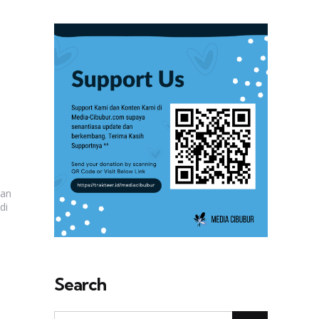
tan
di
Search