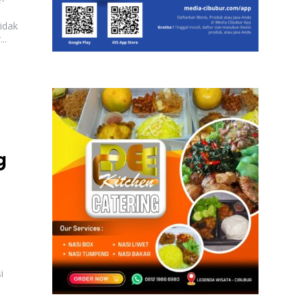
idak
..
g
i