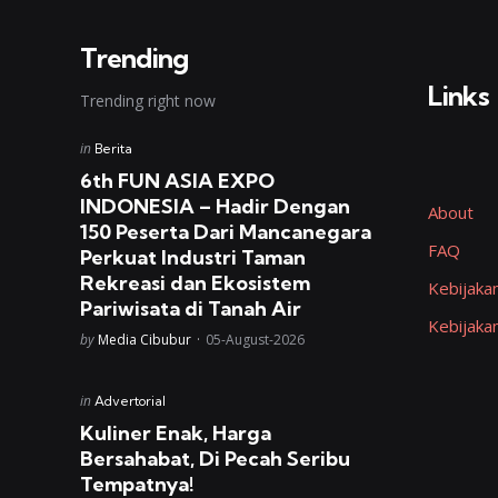
Trending
Links
Trending right now
Posted
in
Berita
in
6th FUN ASIA EXPO
INDONESIA – Hadir Dengan
About
150 Peserta Dari Mancanegara
FAQ
Perkuat Industri Taman
Rekreasi dan Ekosistem
Kebijakan
Pariwisata di Tanah Air
Kebijaka
Posted
by
Media Cibubur
05-August-2026
Posted
in
Advertorial
in
Kuliner Enak, Harga
Bersahabat, Di Pecah Seribu
Tempatnya!