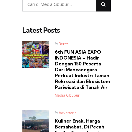
Latest Posts
Posted
in
Berita
in
6th FUN ASIA EXPO
INDONESIA – Hadir
Dengan 150 Peserta
Dari Mancanegara
Perkuat Industri Taman
Rekreasi dan Ekosistem
Pariwisata di Tanah Air
Posted
Media Cibubur
Posted
in
Advertorial
in
Kuliner Enak, Harga
Bersahabat, Di Pecah