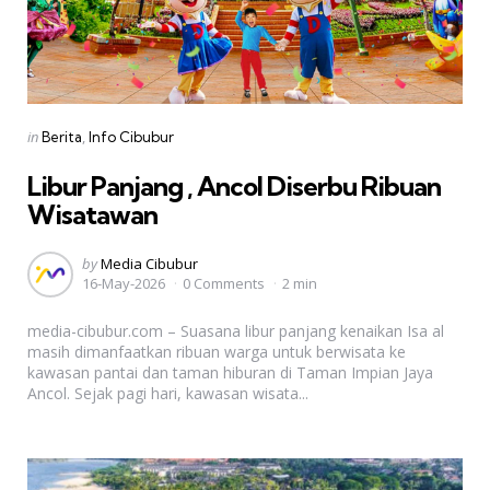
Categories
Posted
in
Berita
Info Cibubur
in
Libur Panjang , Ancol Diserbu Ribuan
Wisatawan
Posted
by
Media Cibubur
16-May-2026
0 Comments
2 min
by
media-cibubur.com – Suasana libur panjang kenaikan Isa al
masih dimanfaatkan ribuan warga untuk berwisata ke
kawasan pantai dan taman hiburan di Taman Impian Jaya
Ancol. Sejak pagi hari, kawasan wisata...