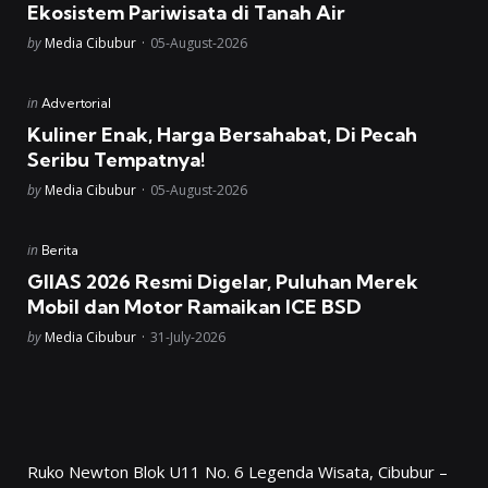
Ekosistem Pariwisata di Tanah Air
Posted
by
Media Cibubur
05-August-2026
Posted
in
Advertorial
in
Kuliner Enak, Harga Bersahabat, Di Pecah
Seribu Tempatnya!
Posted
by
Media Cibubur
05-August-2026
Posted
in
Berita
in
GIIAS 2026 Resmi Digelar, Puluhan Merek
Mobil dan Motor Ramaikan ICE BSD
Posted
by
Media Cibubur
31-July-2026
Ruko Newton Blok U11 No. 6 Legenda Wisata, Cibubur –