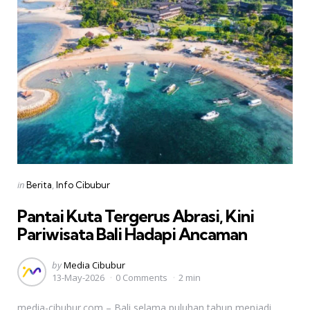
Categories
Posted
in
Berita
Info Cibubur
in
Pantai Kuta Tergerus Abrasi, Kini
Pariwisata Bali Hadapi Ancaman
Posted
by
Media Cibubur
13-May-2026
0 Comments
2 min
by
media-cibubur.com – Bali selama puluhan tahun menjadi