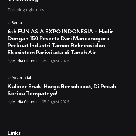
Trending right now
Posted
in
Berita
in
6th FUN ASIA EXPO INDONESIA – Hadir
Dengan 150 Peserta Dari Mancanegara
Perkuat Industri Taman Rekreasi dan
Ekosistem Pariwisata di Tanah Air
Posted
by
Media Cibubur
05-August-2026
Posted
in
Advertorial
in
Kuliner Enak, Harga Bersahabat, Di Pecah
Seribu Tempatnya!
Posted
by
Media Cibubur
05-August-2026
Links