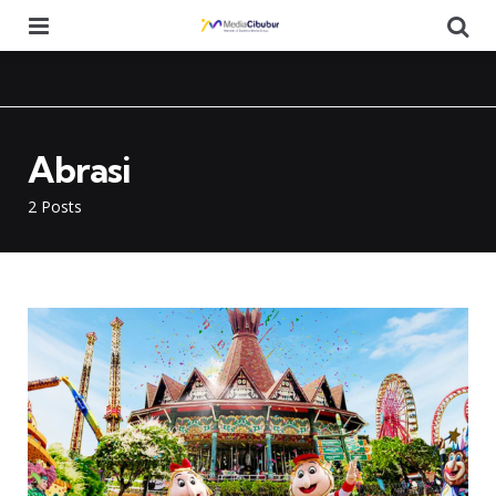
Menu
Se
Abrasi
2 Posts