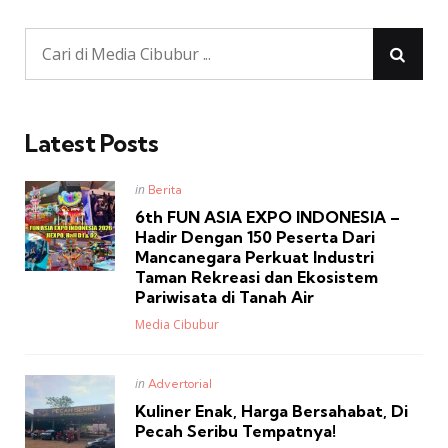
Latest Posts
Posted
in
Berita
in
6th FUN ASIA EXPO INDONESIA –
Hadir Dengan 150 Peserta Dari
Mancanegara Perkuat Industri
Taman Rekreasi dan Ekosistem
Pariwisata di Tanah Air
Posted
Media Cibubur
Posted
in
Advertorial
in
Kuliner Enak, Harga Bersahabat, Di
Pecah Seribu Tempatnya!