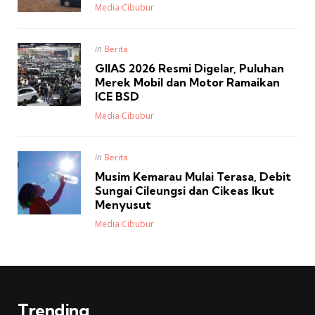
Posted
Media Cibubur
Posted
in
Berita
in
GIIAS 2026 Resmi Digelar, Puluhan
Merek Mobil dan Motor Ramaikan
ICE BSD
Posted
Media Cibubur
Posted
in
Berita
in
Musim Kemarau Mulai Terasa, Debit
Sungai Cileungsi dan Cikeas Ikut
Menyusut
Posted
Media Cibubur
Trending