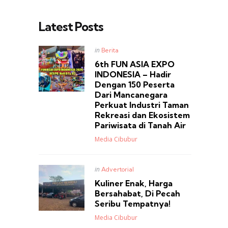
Latest Posts
Posted
in
Berita
in
6th FUN ASIA EXPO
INDONESIA – Hadir
Dengan 150 Peserta
Dari Mancanegara
Perkuat Industri Taman
Rekreasi dan Ekosistem
Pariwisata di Tanah Air
Posted
Media Cibubur
Posted
in
Advertorial
in
Kuliner Enak, Harga
Bersahabat, Di Pecah
Seribu Tempatnya!
Posted
Media Cibubur