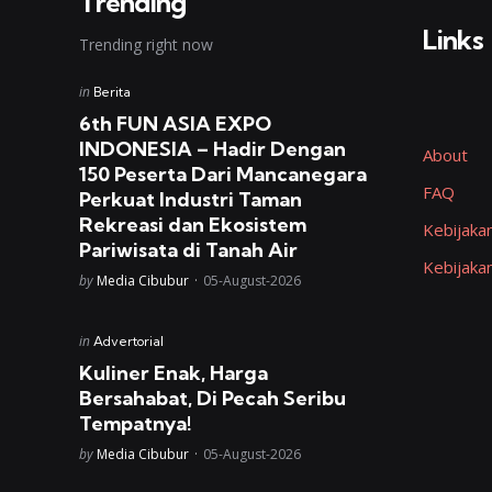
Trending
Links
Trending right now
Posted
in
Berita
in
6th FUN ASIA EXPO
INDONESIA – Hadir Dengan
About
150 Peserta Dari Mancanegara
FAQ
Perkuat Industri Taman
Rekreasi dan Ekosistem
Kebijakan
Pariwisata di Tanah Air
Kebijaka
Posted
by
Media Cibubur
05-August-2026
Posted
in
Advertorial
in
Kuliner Enak, Harga
Bersahabat, Di Pecah Seribu
Tempatnya!
Posted
by
Media Cibubur
05-August-2026