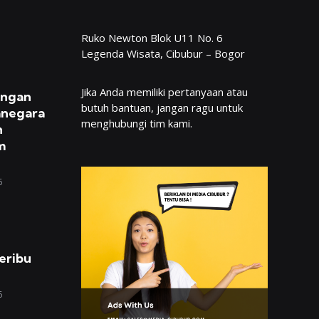
Ruko Newton Blok U11 No. 6
Legenda Wisata, Cibubur – Bogor
Jika Anda memiliki pertanyaan atau
engan
butuh bantuan, jangan ragu untuk
anegara
menghubungi tim kami.
n
m
6
eribu
6