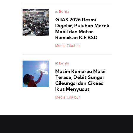
Posted
in
Berita
in
GIIAS 2026 Resmi
Digelar, Puluhan Merek
Mobil dan Motor
Ramaikan ICE BSD
Posted
Media Cibubur
Posted
in
Berita
in
Musim Kemarau Mulai
Terasa, Debit Sungai
Cileungsi dan Cikeas
Ikut Menyusut
Posted
Media Cibubur