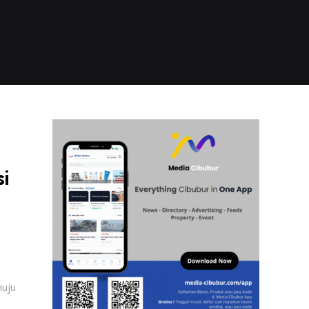
i
nuju