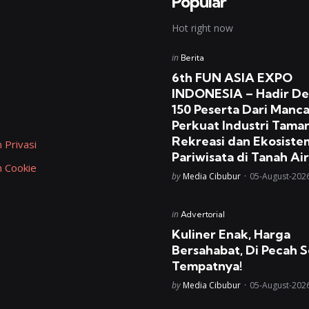
Popular
Hot right now
Posted
in
Berita
in
6th FUN ASIA EXPO
INDONESIA – Hadir D
150 Peserta Dari Manc
Perkuat Industri Tama
Rekreasi dan Ekosiste
 Privasi
Pariwisata di Tanah Air
n Cookie
Posted
by
Media Cibubur
05-August-202
Posted
in
Advertorial
in
Kuliner Enak, Harga
Bersahabat, Di Pecah S
Tempatnya!
Posted
by
Media Cibubur
05-August-202