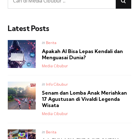
Latest Posts
Posted
in
Berita
in
Apakah AI Bisa Lepas Kendali dan
Menguasai Dunia?
Posted
Media Cibubur
Posted
in
Info Cibubur
in
Senam dan Lomba Anak Meriahkan
17 Agustusan di Vivaldi Legenda
Wisata
Posted
Media Cibubur
Posted
in
Berita
in