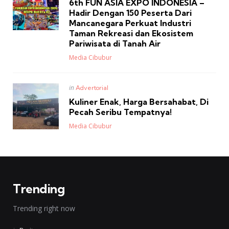
6th FUN ASIA EXPO INDONESIA –
Hadir Dengan 150 Peserta Dari
Mancanegara Perkuat Industri
Taman Rekreasi dan Ekosistem
Pariwisata di Tanah Air
Posted
Media Cibubur
Posted
in
Advertorial
in
Kuliner Enak, Harga Bersahabat, Di
Pecah Seribu Tempatnya!
Posted
Media Cibubur
Trending
Trending right now