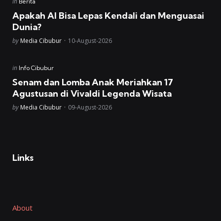
Posted
in
Berita
in
Apakah AI Bisa Lepas Kendali dan Menguasai
Dunia?
Posted
by
Media Cibubur
10-August-2026
Posted
in
Info Cibubur
in
Senam dan Lomba Anak Meriahkan 17
Agustusan di Vivaldi Legenda Wisata
Posted
by
Media Cibubur
09-August-2026
Links
About