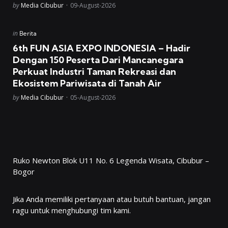
Posted
by
Media Cibubur
09-August-2026
Posted
in
Berita
in
6th FUN ASIA EXPO INDONESIA – Hadir
Dengan 150 Peserta Dari Mancanegara
Perkuat Industri Taman Rekreasi dan
Ekosistem Pariwisata di Tanah Air
Posted
by
Media Cibubur
05-August-2026
Ruko Newton Blok U11 No. 6 Legenda Wisata, Cibubur –
Bogor
Jika Anda memiliki pertanyaan atau butuh bantuan, jangan
ragu untuk menghubungi tim kami.