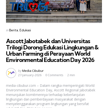
Categories
Posted
in
Berita
Edukasi
in
Ascott Jabotabek dan Universitas
Trilogi Dorong Edukasi Lingkungan &
Urban Farming di Perayaan World
Environmental Education Day 2026
Posted
by
Media Cibubur
27-January-2026
0 Comments
2 min
by
media-cibubur.com – Dalam rangka memperingati World
Environmental Education Day, Ascott Regional Jabotabek
menunjukan komitmennya terhadap keberlanjutan
lingkungan dan pemberdayaan masyarakat dengan
menyelenggarakan program lingkungan yang bersifat