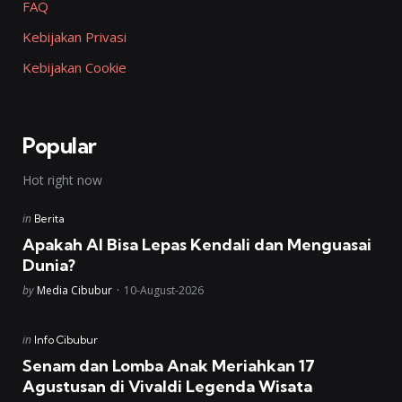
FAQ
Kebijakan Privasi
Kebijakan Cookie
Popular
Hot right now
Posted
in
Berita
in
Apakah AI Bisa Lepas Kendali dan Menguasai
Dunia?
Posted
by
Media Cibubur
10-August-2026
Posted
in
Info Cibubur
in
Senam dan Lomba Anak Meriahkan 17
Agustusan di Vivaldi Legenda Wisata