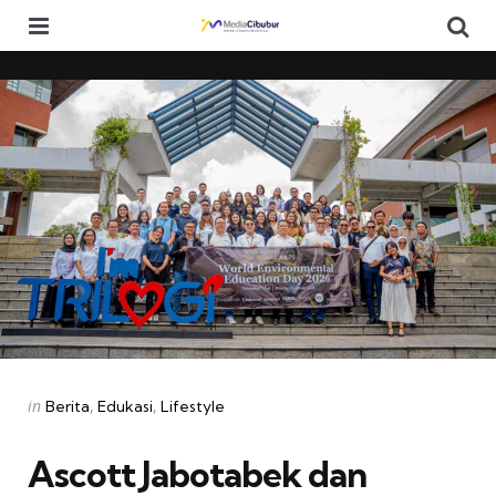
Menu
Se
Categories
Posted
in
Berita
Edukasi
Lifestyle
in
Ascott Jabotabek dan