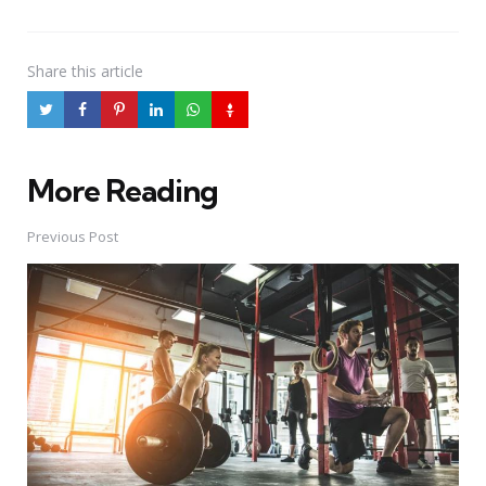
Share
this article
More Reading
Post
navigation
Previous Post