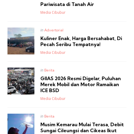
Pariwisata di Tanah Air
Posted
Media Cibubur
Posted
in
Advertorial
in
Kuliner Enak, Harga Bersahabat, Di
Pecah Seribu Tempatnya!
Posted
Media Cibubur
Posted
in
Berita
in
GIIAS 2026 Resmi Digelar, Puluhan
Merek Mobil dan Motor Ramaikan
ICE BSD
Posted
Media Cibubur
Posted
in
Berita
in
Musim Kemarau Mulai Terasa, Debit
Sungai Cileungsi dan Cikeas Ikut