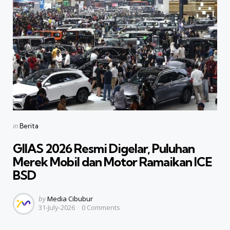
Categories
Posted
in
Berita
in
GIIAS 2026 Resmi Digelar, Puluhan
Merek Mobil dan Motor Ramaikan ICE
BSD
Posted
by
Media Cibubur
31-July-2026
0
Comments
by