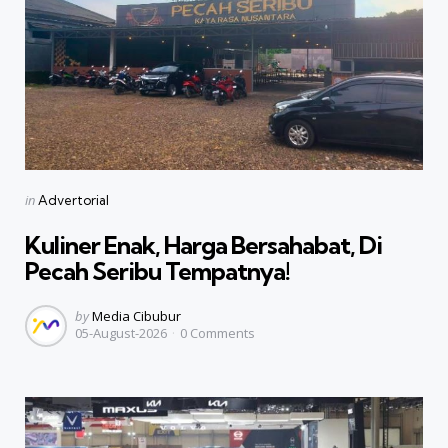
Categories
Posted
in
Advertorial
in
Kuliner Enak, Harga Bersahabat, Di
Pecah Seribu Tempatnya!
Posted
by
Media Cibubur
05-August-2026
0
Comments
by