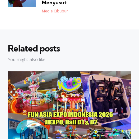
Menyusut
Posted
Media Cibubur
Related posts
You might also like