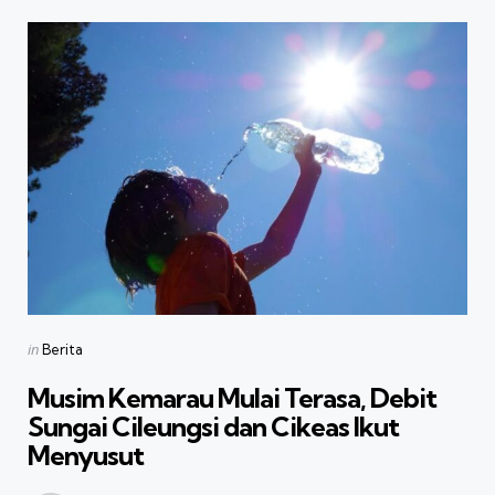
Categories
Posted
in
Berita
in
Musim Kemarau Mulai Terasa, Debit
Sungai Cileungsi dan Cikeas Ikut
Menyusut