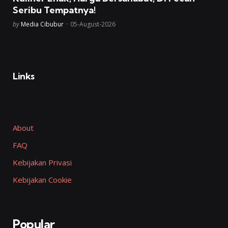
Seribu Tempatnya!
Posted
by
Media Cibubur
05-August-2026
Links
About
FAQ
Kebijakan Privasi
Kebijakan Cookie
Popular