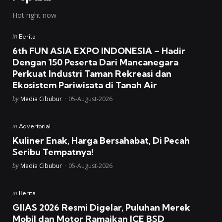
Hot right now
Posted
in
Berita
in
6th FUN ASIA EXPO INDONESIA – Hadir
Dengan 150 Peserta Dari Mancanegara
Perkuat Industri Taman Rekreasi dan
Ekosistem Pariwisata di Tanah Air
Posted
by
Media Cibubur
05-August-2026
Posted
in
Advertorial
in
Kuliner Enak, Harga Bersahabat, Di Pecah
Seribu Tempatnya!
Posted
by
Media Cibubur
05-August-2026
Posted
in
Berita
in
GIIAS 2026 Resmi Digelar, Puluhan Merek
Mobil dan Motor Ramaikan ICE BSD