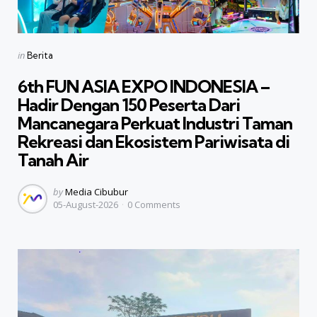
Categories
Posted
in
Berita
in
6th FUN ASIA EXPO INDONESIA –
Hadir Dengan 150 Peserta Dari
Mancanegara Perkuat Industri Taman
Rekreasi dan Ekosistem Pariwisata di
Tanah Air
Posted
by
Media Cibubur
05-August-2026
0
Comments
by