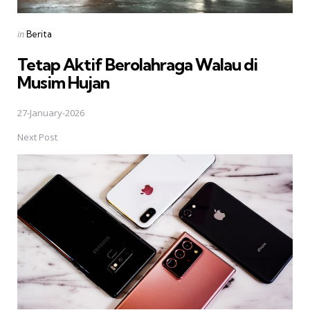
Posted
in
Berita
in
Tetap Aktif Berolahraga Walau di
Musim Hujan
27-January-2026
Next Post