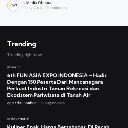
Posted
by
Media Cibubur
30-July-2026
0
Comments
by
Trending
Trending right now
Posted
in
Berita
in
6th FUN ASIA EXPO INDONESIA – Hadir
Dengan 150 Peserta Dari Mancanegara
Perkuat Industri Taman Rekreasi dan
Ekosistem Pariwisata di Tanah Air
Posted
by
Media Cibubur
05-August-2026
Posted
in
Advertorial
in
Kuliner Enak, Harga Bersahabat, Di Pecah