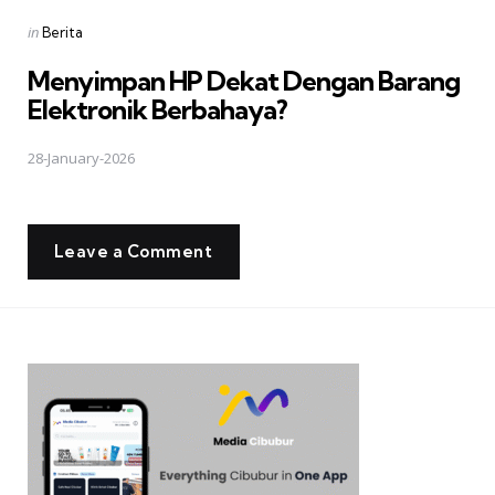
Posted
in
Berita
in
Menyimpan HP Dekat Dengan Barang
Elektronik Berbahaya?
28-January-2026
Leave a Comment