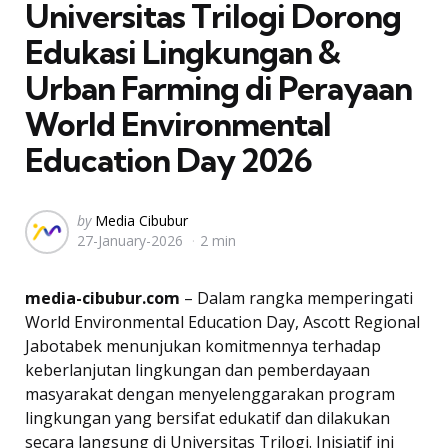
Universitas Trilogi Dorong
Edukasi Lingkungan &
Urban Farming di Perayaan
World Environmental
Education Day 2026
Posted
by
Media Cibubur
27-January-2026
2 min
by
media-cibubur.com
– Dalam rangka memperingati
World Environmental Education Day, Ascott Regional
Jabotabek menunjukan komitmennya terhadap
keberlanjutan lingkungan dan pemberdayaan
masyarakat dengan menyelenggarakan program
lingkungan yang bersifat edukatif dan dilakukan
secara langsung di Universitas Trilogi. Inisiatif ini