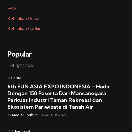
FAQ
Kebijakan Privasi
Kebijakan Cookie
Popular
Hot right now
Posted
in
Berita
in
6th FUN ASIA EXPO INDONESIA – Hadir
Dengan 150 Peserta Dari Mancanegara
Perkuat Industri Taman Rekreasi dan
Ekosistem Pariwisata di Tanah Air
Posted
by
Media Cibubur
05-August-2026
Posted
in
Advertorial