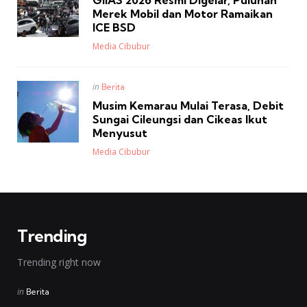
GIIAS 2026 Resmi Digelar, Puluhan
Merek Mobil dan Motor Ramaikan
ICE BSD
Posted
Media Cibubur
Posted
in
Berita
in
Musim Kemarau Mulai Terasa, Debit
Sungai Cileungsi dan Cikeas Ikut
Menyusut
Posted
Media Cibubur
Trending
Trending right now
Posted
in
Berita
in