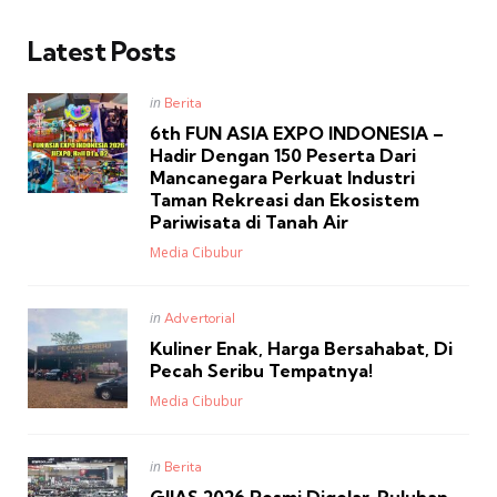
Latest Posts
Posted
in
Berita
in
6th FUN ASIA EXPO INDONESIA –
Hadir Dengan 150 Peserta Dari
Mancanegara Perkuat Industri
Taman Rekreasi dan Ekosistem
Pariwisata di Tanah Air
Posted
Media Cibubur
Posted
in
Advertorial
in
Kuliner Enak, Harga Bersahabat, Di
Pecah Seribu Tempatnya!
Posted
Media Cibubur
Posted
in
Berita
in