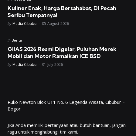
in
Kuliner Enak, Harga Bersahabat, Di Pecah
Seribu Tempatnya!
Posted
by
Media Cibubur
05-August-2026
Posted
in
Berita
in
GIIAS 2026 Resmi Digelar, Puluhan Merek
Mobil dan Motor Ramaikan ICE BSD
Posted
by
Media Cibubur
31-July-2026
Ruko Newton Blok U11 No. 6 Legenda Wisata, Cibubur –
Bogor
Jika Anda memiliki pertanyaan atau butuh bantuan, jangan
ragu untuk menghubungi tim kami.