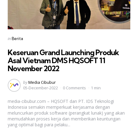
Categories
Posted
in
Berita
in
Keseruan Grand Launching Produk
Asal Vietnam DMS HQSOFT 11
November 2022
Posted
by
Media Cibubur
05-December-2022
0 Comments
1 min
by
media-cibubur.com – HQSOFT dan PT. IDS Teknologi
Indonesia semakin memperkuat kerjasama dengan
meluncurkan produk software (perangkat lunak) yang akan
memudahkan proses kerja dan memberikan keuntungan
yang optimal bagi para pelaku...