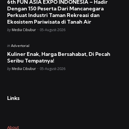
6th FUN ASIA EXPO INDONESIA – Hadir
Dengan 150 Peserta Dari Mancanegara
Perkuat Industri Taman Rekreasi dan
Ekosistem Pariwisata di Tanah Air
Posted
by
Media Cibubur
05-August-2026
Posted
in
Advertorial
in
Kuliner Enak, Harga Bersahabat, Di Pecah
Seribu Tempatnya!
Posted
by
Media Cibubur
05-August-2026
Links
About