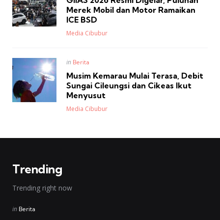
GIIAS 2026 Resmi Digelar, Puluhan
Merek Mobil dan Motor Ramaikan
ICE BSD
Posted
Media Cibubur
Posted
in
Berita
in
Musim Kemarau Mulai Terasa, Debit
Sungai Cileungsi dan Cikeas Ikut
Menyusut
Posted
Media Cibubur
Trending
Trending right now
Posted
in
Berita
in