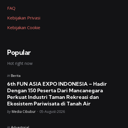
FAQ
Kebijakan Privasi
Kebijakan Cookie
Popular
Hot right now
Posted
in
Berita
in
6th FUN ASIA EXPO INDONESIA – Hadir
Dengan 150 Peserta Dari Mancanegara
Perkuat Industri Taman Rekreasi dan
Ekosistem Pariwisata di Tanah Air
Posted
by
Media Cibubur
05-August-2026
Posted
in
Advertorial