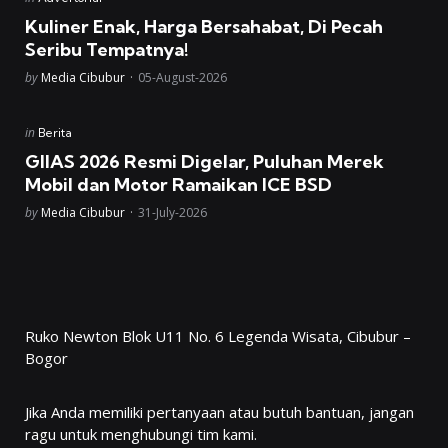
in
Kuliner Enak, Harga Bersahabat, Di Pecah
Seribu Tempatnya!
Posted
by
Media Cibubur
05-August-2026
Posted
in
Berita
in
GIIAS 2026 Resmi Digelar, Puluhan Merek
Mobil dan Motor Ramaikan ICE BSD
Posted
by
Media Cibubur
31-July-2026
Ruko Newton Blok U11 No. 6 Legenda Wisata, Cibubur –
Bogor
Jika Anda memiliki pertanyaan atau butuh bantuan, jangan
ragu untuk menghubungi tim kami.