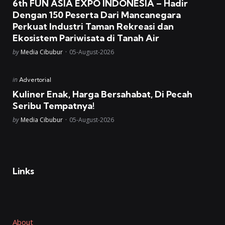
6th FUN ASIA EXPO INDONESIA – Hadir
Dengan 150 Peserta Dari Mancanegara
Perkuat Industri Taman Rekreasi dan
Ekosistem Pariwisata di Tanah Air
Posted
by
Media Cibubur
05-August-2026
Posted
in
Advertorial
in
Kuliner Enak, Harga Bersahabat, Di Pecah
Seribu Tempatnya!
Posted
by
Media Cibubur
05-August-2026
Links
About