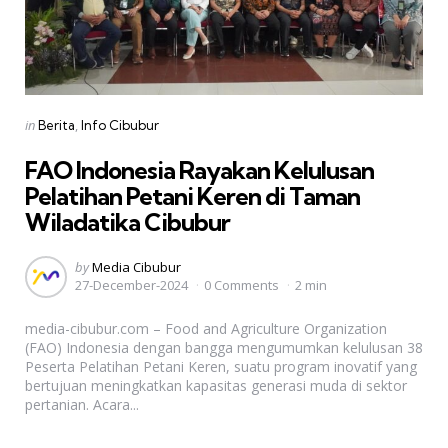
Categories
Posted
in
Berita
Info Cibubur
in
FAO Indonesia Rayakan Kelulusan
Pelatihan Petani Keren di Taman
Wiladatika Cibubur
Posted
by
Media Cibubur
27-December-2024
0 Comments
2 min
by
media-cibubur.com – Food and Agriculture Organization
(FAO) Indonesia dengan bangga mengumumkan kelulusan 38
Peserta Pelatihan Petani Keren, suatu program inovatif yang
bertujuan meningkatkan kapasitas generasi muda di sektor
pertanian. Acara...