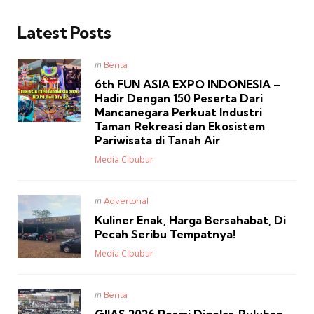
Latest Posts
Posted
in
Berita
in
6th FUN ASIA EXPO INDONESIA –
Hadir Dengan 150 Peserta Dari
Mancanegara Perkuat Industri
Taman Rekreasi dan Ekosistem
Pariwisata di Tanah Air
Posted
Media Cibubur
Posted
in
Advertorial
in
Kuliner Enak, Harga Bersahabat, Di
Pecah Seribu Tempatnya!
Posted
Media Cibubur
Posted
in
Berita
in