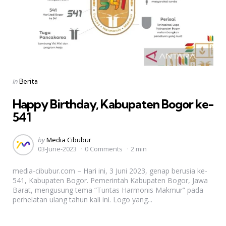
Categories
Posted
in
Berita
in
Happy Birthday, Kabupaten Bogor ke-
541
Posted
by
Media Cibubur
03-June-2023
0 Comments
2 min
by
media-cibubur.com – Hari ini, 3 Juni 2023, genap berusia ke-
541, Kabupaten Bogor. Pemerintah Kabupaten Bogor, Jawa
Barat, mengusung tema “Tuntas Harmonis Makmur” pada
perhelatan ulang tahun kali ini. Logo yang...