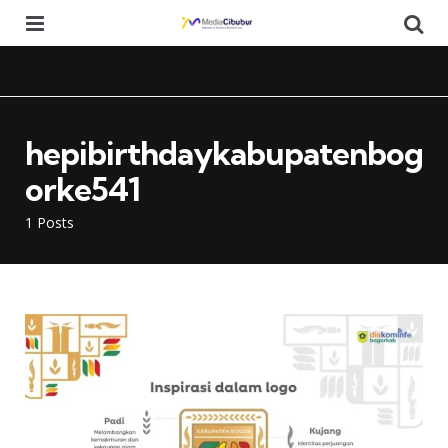
Menu
Se
hepibirthdaykabupatenbog
orke541
1 Posts