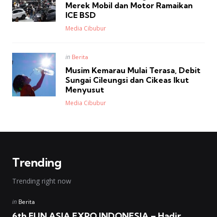
Merek Mobil dan Motor Ramaikan
ICE BSD
Posted
Media Cibubur
Posted
in
Berita
in
Musim Kemarau Mulai Terasa, Debit
Sungai Cileungsi dan Cikeas Ikut
Menyusut
Posted
Media Cibubur
Trending
Trending right now
Posted
in
Berita
in
6th FUN ASIA EXPO INDONESIA – Hadir