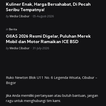
in
Kuliner Enak, Harga Bersahabat, Di Pecah
Seribu Tempatnya!
Posted
by
Media Cibubur
05-August-2026
Posted
in
Berita
in
GIIAS 2026 Resmi Digelar, Puluhan Merek
Mobil dan Motor Ramaikan ICE BSD
Posted
by
Media Cibubur
31-July-2026
Ruko Newton Blok U11 No. 6 Legenda Wisata, Cibubur –
Bogor
Jika Anda memiliki pertanyaan atau butuh bantuan, jangan
ragu untuk menghubungi tim kami.