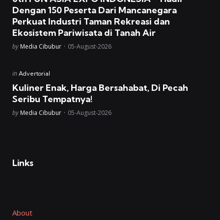
Dengan 150 Peserta Dari Mancanegara
Perkuat Industri Taman Rekreasi dan
Ekosistem Pariwisata di Tanah Air
Posted
by
Media Cibubur
05-August-2026
Posted
in
Advertorial
in
Kuliner Enak, Harga Bersahabat, Di Pecah
Seribu Tempatnya!
Posted
by
Media Cibubur
05-August-2026
Links
About