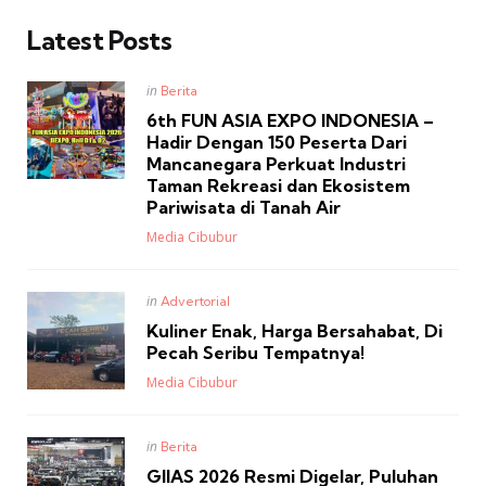
Latest Posts
Posted
in
Berita
in
6th FUN ASIA EXPO INDONESIA –
Hadir Dengan 150 Peserta Dari
Mancanegara Perkuat Industri
Taman Rekreasi dan Ekosistem
Pariwisata di Tanah Air
Posted
Media Cibubur
Posted
in
Advertorial
in
Kuliner Enak, Harga Bersahabat, Di
Pecah Seribu Tempatnya!
Posted
Media Cibubur
Posted
in
Berita
in
GIIAS 2026 Resmi Digelar, Puluhan