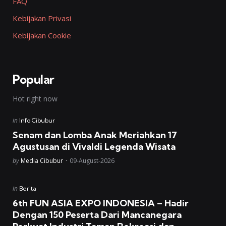
FAQ
Kebijakan Privasi
Kebijakan Cookie
Popular
Hot right now
Posted
in
Info Cibubur
in
Senam dan Lomba Anak Meriahkan 17
Agustusan di Vivaldi Legenda Wisata
Posted
by
Media Cibubur
09-August-2026
Posted
in
Berita
in
6th FUN ASIA EXPO INDONESIA – Hadir
Dengan 150 Peserta Dari Mancanegara