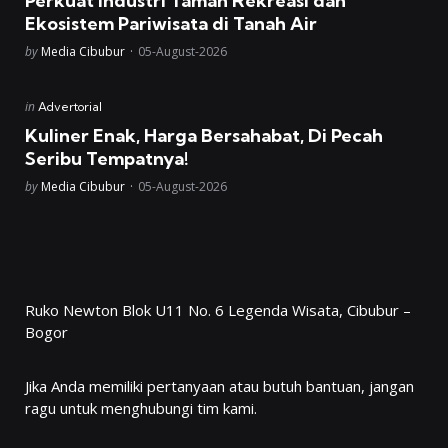
Perkuat Industri Taman Rekreasi dan
Ekosistem Pariwisata di Tanah Air
Posted
by
Media Cibubur
05-August-2026
Posted
in
Advertorial
in
Kuliner Enak, Harga Bersahabat, Di Pecah
Seribu Tempatnya!
Posted
by
Media Cibubur
05-August-2026
Ruko Newton Blok U11 No. 6 Legenda Wisata, Cibubur –
Bogor
Jika Anda memiliki pertanyaan atau butuh bantuan, jangan
ragu untuk menghubungi tim kami.