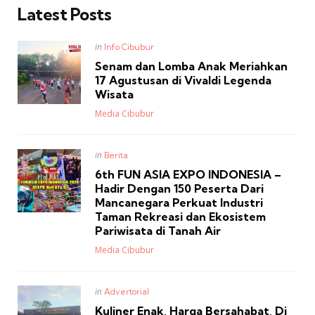
Latest Posts
Posted
in
Info Cibubur
in
Senam dan Lomba Anak Meriahkan
17 Agustusan di Vivaldi Legenda
Wisata
Posted
Media Cibubur
Posted
in
Berita
in
6th FUN ASIA EXPO INDONESIA –
Hadir Dengan 150 Peserta Dari
Mancanegara Perkuat Industri
Taman Rekreasi dan Ekosistem
Pariwisata di Tanah Air
Posted
Media Cibubur
Posted
in
Advertorial
in
Kuliner Enak, Harga Bersahabat, Di