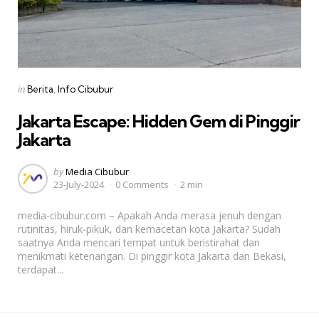
Categories
Posted
in
Berita
Info Cibubur
in
Jakarta Escape: Hidden Gem di Pinggir
Jakarta
Posted
by
Media Cibubur
23-July-2024
0 Comments
2 min
by
media-cibubur.com – Apakah Anda merasa jenuh dengan
rutinitas, hiruk-pikuk, dan kemacetan kota Jakarta? Sudah
saatnya Anda mencari tempat untuk beristirahat dan
menikmati ketenangan. Di pinggir kota Jakarta dan Bekasi,
terdapat...