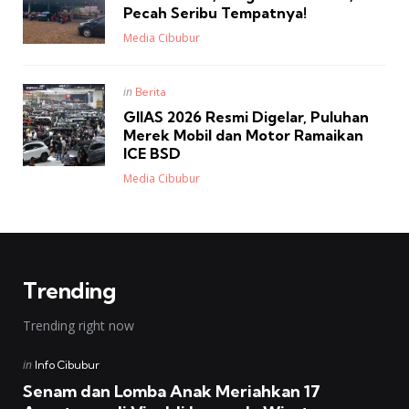
Pecah Seribu Tempatnya!
Posted
Media Cibubur
Posted
in
Berita
in
GIIAS 2026 Resmi Digelar, Puluhan
Merek Mobil dan Motor Ramaikan
ICE BSD
Posted
Media Cibubur
Trending
Trending right now
Posted
in
Info Cibubur
in
Senam dan Lomba Anak Meriahkan 17