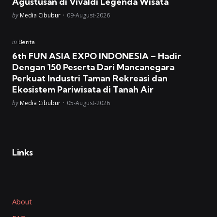
Agustusan di Vivaldi Legenda Wisata
Posted
by
Media Cibubur
09-August-2026
Posted
in
Berita
in
6th FUN ASIA EXPO INDONESIA – Hadir
Dengan 150 Peserta Dari Mancanegara
Perkuat Industri Taman Rekreasi dan
Ekosistem Pariwisata di Tanah Air
Posted
by
Media Cibubur
05-August-2026
Links
About