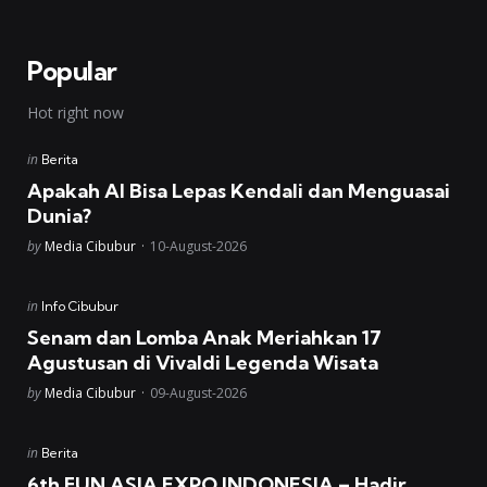
Popular
Hot right now
Posted
in
Berita
in
Apakah AI Bisa Lepas Kendali dan Menguasai
Dunia?
Posted
by
Media Cibubur
10-August-2026
Posted
in
Info Cibubur
in
Senam dan Lomba Anak Meriahkan 17
Agustusan di Vivaldi Legenda Wisata
Posted
by
Media Cibubur
09-August-2026
Posted
in
Berita
in
6th FUN ASIA EXPO INDONESIA – Hadir