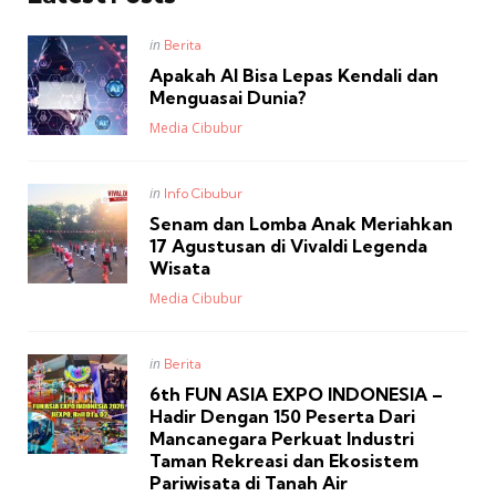
Posted
in
Berita
in
Apakah AI Bisa Lepas Kendali dan
Menguasai Dunia?
Posted
Media Cibubur
Posted
in
Info Cibubur
in
Senam dan Lomba Anak Meriahkan
17 Agustusan di Vivaldi Legenda
Wisata
Posted
Media Cibubur
Posted
in
Berita
in
6th FUN ASIA EXPO INDONESIA –
Hadir Dengan 150 Peserta Dari
Mancanegara Perkuat Industri
Taman Rekreasi dan Ekosistem
Pariwisata di Tanah Air