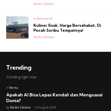
Posted
Media Cibubur
Posted
in
Advertorial
in
Kuliner Enak, Harga Bersahabat, Di
Pecah Seribu Tempatnya!
Posted
Media Cibubur
Trending
Trending right now
Posted
in
Berita
in
Apakah AI Bisa Lepas Kendali dan Menguasai
Dunia?
Posted
by
Media Cibubur
10-August-2026