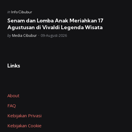
Posted
in
Info Cibubur
in
Senam dan Lomba Anak Meriahkan 17
Agustusan di Vivaldi Legenda Wisata
Posted
by
Media Cibubur
09-August-2026
Links
About
FAQ
Kebijakan Privasi
Kebijakan Cookie