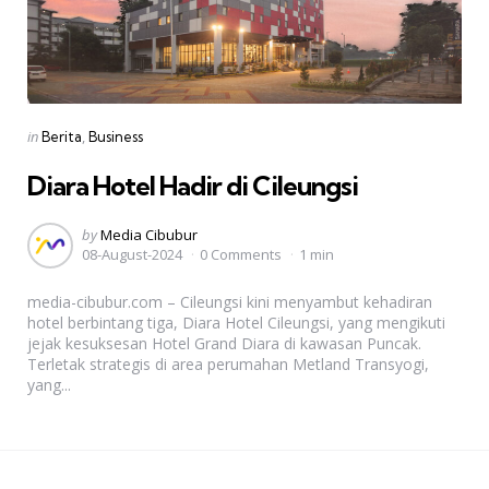
Categories
Posted
in
Berita
Business
in
Diara Hotel Hadir di Cileungsi
Posted
by
Media Cibubur
08-August-2024
0 Comments
1 min
by
media-cibubur.com – Cileungsi kini menyambut kehadiran
hotel berbintang tiga, Diara Hotel Cileungsi, yang mengikuti
jejak kesuksesan Hotel Grand Diara di kawasan Puncak.
Terletak strategis di area perumahan Metland Transyogi,
yang...