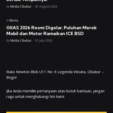
Posted
by
Media Cibubur
05-August-2026
Posted
in
Berita
in
GIIAS 2026 Resmi Digelar, Puluhan Merek
Mobil dan Motor Ramaikan ICE BSD
Posted
by
Media Cibubur
31-July-2026
Ruko Newton Blok U11 No. 6 Legenda Wisata, Cibubur –
Bogor
Jika Anda memiliki pertanyaan atau butuh bantuan, jangan
ragu untuk menghubungi tim kami.