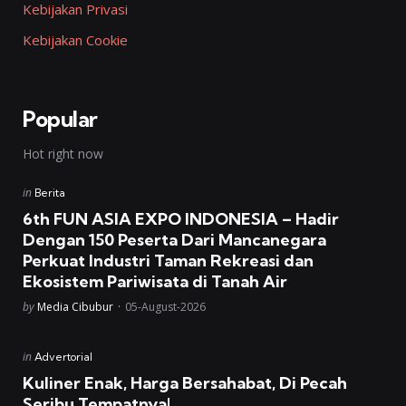
Kebijakan Privasi
Kebijakan Cookie
Popular
Hot right now
Posted
in
Berita
in
6th FUN ASIA EXPO INDONESIA – Hadir
Dengan 150 Peserta Dari Mancanegara
Perkuat Industri Taman Rekreasi dan
Ekosistem Pariwisata di Tanah Air
Posted
by
Media Cibubur
05-August-2026
Posted
in
Advertorial
in
Kuliner Enak, Harga Bersahabat, Di Pecah
Seribu Tempatnya!