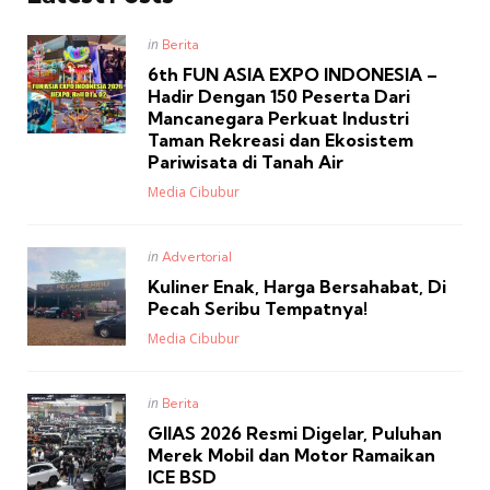
Posted
in
Berita
in
6th FUN ASIA EXPO INDONESIA –
Hadir Dengan 150 Peserta Dari
Mancanegara Perkuat Industri
Taman Rekreasi dan Ekosistem
Pariwisata di Tanah Air
Posted
Media Cibubur
Posted
in
Advertorial
in
Kuliner Enak, Harga Bersahabat, Di
Pecah Seribu Tempatnya!
Posted
Media Cibubur
Posted
in
Berita
in
GIIAS 2026 Resmi Digelar, Puluhan
Merek Mobil dan Motor Ramaikan
ICE BSD