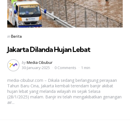
Categories
Posted
in
Berita
in
Jakarta Dilanda Hujan Lebat
Posted
by
Media Cibubur
30-January-2025
0 Comments
1 min
by
media-cibubur.com – Dikala sedang berlangsung perayaan
Tahun Baru Cina, Jakarta kembali terendam banjir akibat
hujan lebat yang melanda wilayah ini sejak Selasa
(28/1/2025) malam. Banjir ini telah mengakibatkan genangan
air...