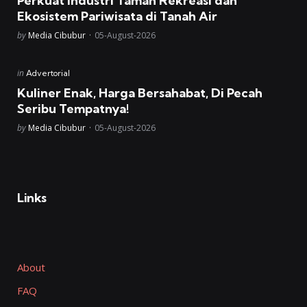
Perkuat Industri Taman Rekreasi dan
Ekosistem Pariwisata di Tanah Air
Posted
by
Media Cibubur
05-August-2026
Posted
in
Advertorial
in
Kuliner Enak, Harga Bersahabat, Di Pecah
Seribu Tempatnya!
Posted
by
Media Cibubur
05-August-2026
Links
About
FAQ