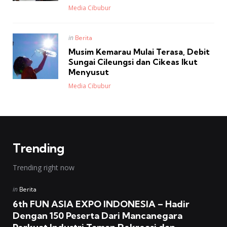
Posted
Media Cibubur
Posted
in
Berita
in
Musim Kemarau Mulai Terasa, Debit
Sungai Cileungsi dan Cikeas Ikut
Menyusut
Posted
Media Cibubur
Trending
Trending right now
Posted
in
Berita
in
6th FUN ASIA EXPO INDONESIA – Hadir
Dengan 150 Peserta Dari Mancanegara