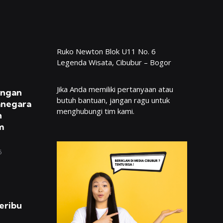
Ruko Newton Blok U11 No. 6
Legenda Wisata, Cibubur – Bogor
Jika Anda memiliki pertanyaan atau
engan
butuh bantuan, jangan ragu untuk
anegara
menghubungi tim kami.
n
m
6
eribu