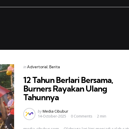
Categories
Posted
in
Advertorial
Berita
in
12 Tahun Berlari Bersama,
Burners Rayakan Ulang
Tahunnya
Posted
by
Media Cibubur
14-October-2025
0 Comments
2 min
by
media-cibubur.com – Olahraga lari kini menjadi salah sat