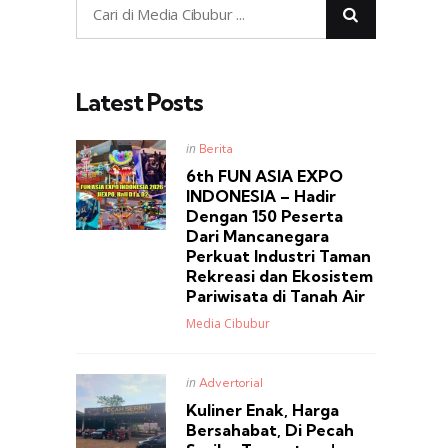
Latest Posts
Posted
in
Berita
in
6th FUN ASIA EXPO
INDONESIA – Hadir
Dengan 150 Peserta
Dari Mancanegara
Perkuat Industri Taman
Rekreasi dan Ekosistem
Pariwisata di Tanah Air
Posted
Media Cibubur
Posted
in
Advertorial
in
Kuliner Enak, Harga
Bersahabat, Di Pecah