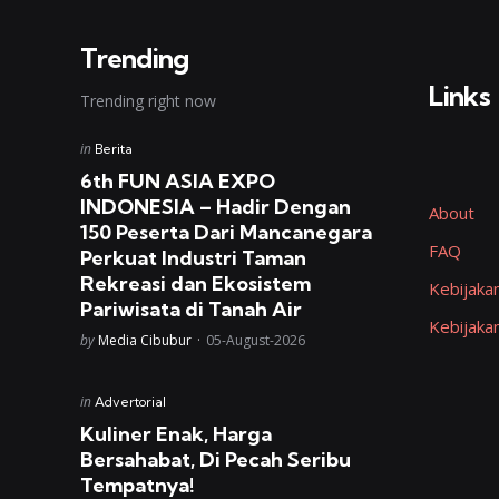
Trending
Links
Trending right now
Posted
in
Berita
in
6th FUN ASIA EXPO
INDONESIA – Hadir Dengan
About
150 Peserta Dari Mancanegara
FAQ
Perkuat Industri Taman
Rekreasi dan Ekosistem
Kebijakan
Pariwisata di Tanah Air
Kebijaka
Posted
by
Media Cibubur
05-August-2026
Posted
in
Advertorial
in
Kuliner Enak, Harga
Bersahabat, Di Pecah Seribu
Tempatnya!