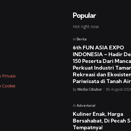
Popular
Hot right now
Posted
in
Berita
in
6th FUN ASIA EXPO
INDONESIA – Hadir D
150 Peserta Dari Manc
Perkuat Industri Tama
Rekreasi dan Ekosiste
 Privasi
Pariwisata di Tanah Air
n Cookie
Posted
by
Media Cibubur
05-August-202
Posted
in
Advertorial
in
Kuliner Enak, Harga
Bersahabat, Di Pecah S
Tempatnya!