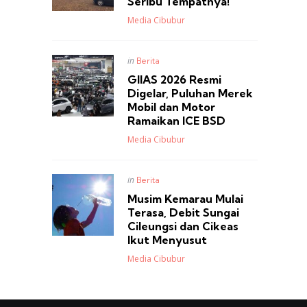
Seribu Tempatnya!
Posted
Media Cibubur
Posted
in
Berita
in
GIIAS 2026 Resmi
Digelar, Puluhan Merek
Mobil dan Motor
Ramaikan ICE BSD
Posted
Media Cibubur
Posted
in
Berita
in
Musim Kemarau Mulai
Terasa, Debit Sungai
Cileungsi dan Cikeas
Ikut Menyusut
Posted
Media Cibubur