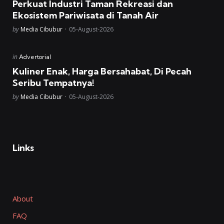
Perkuat Industri Taman Rekreasi dan
Ekosistem Pariwisata di Tanah Air
Posted
by
Media Cibubur
05-August-2026
Posted
in
Advertorial
in
Kuliner Enak, Harga Bersahabat, Di Pecah
Seribu Tempatnya!
Posted
by
Media Cibubur
05-August-2026
Links
About
FAQ