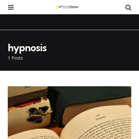
Menu
Se
hypnosis
1 Posts