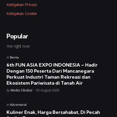
Kebijakan Privasi
Kebijakan Cookie
Popular
Hot right now
Posted
in
Berita
in
6th FUN ASIA EXPO INDONESIA – Hadir
Dengan 150 Peserta Dari Mancanegara
Perkuat Industri Taman Rekreasi dan
Ekosistem Pariwisata di Tanah Air
Posted
by
Media Cibubur
05-August-2026
Posted
in
Advertorial
in
Kuliner Enak, Harga Bersahabat, Di Pecah