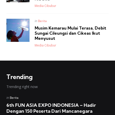
Posted
Media Cibubur
Posted
in
Berita
in
Musim Kemarau Mulai Terasa, Debit
Sungai Cileungsi dan Cikeas Ikut
Menyusut
Posted
Media Cibubur
Trending
Trending right now
Posted
in
Berita
in
6th FUN ASIA EXPO INDONESIA – Hadir
Dengan 150 Peserta Dari Mancanegara