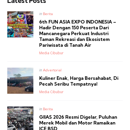
Latest Posts
Posted
in
Berita
in
6th FUN ASIA EXPO INDONESIA –
Hadir Dengan 150 Peserta Dari
Mancanegara Perkuat Industri
Taman Rekreasi dan Ekosistem
Pariwisata di Tanah Air
Posted
Media Cibubur
Posted
in
Advertorial
in
Kuliner Enak, Harga Bersahabat, Di
Pecah Seribu Tempatnya!
Posted
Media Cibubur
Posted
in
Berita
in
GIIAS 2026 Resmi Digelar, Puluhan
Merek Mobil dan Motor Ramaikan
ICE BSD