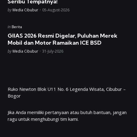
Seribu Tempatnya!
Posted
by
Media Cibubur
05-August-2026
Posted
in
Berita
in
GIIAS 2026 Resmi Digelar, Puluhan Merek
Mobil dan Motor Ramaikan ICE BSD
Posted
by
Media Cibubur
31-July-2026
Ruko Newton Blok U11 No. 6 Legenda Wisata, Cibubur –
Bogor
Jika Anda memiliki pertanyaan atau butuh bantuan, jangan
ragu untuk menghubungi tim kami.