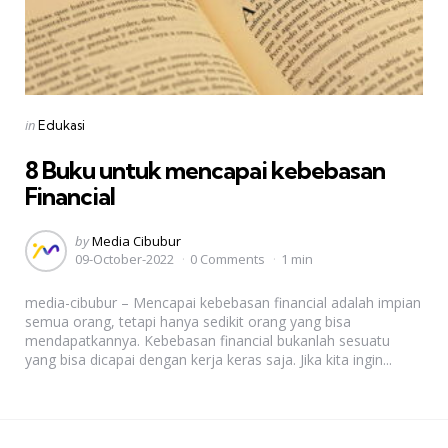
Categories
Posted
in
Edukasi
in
8 Buku untuk mencapai kebebasan
Financial
Posted
by
Media Cibubur
09-October-2022
0 Comments
1 min
by
media-cibubur – Mencapai kebebasan financial adalah impian
semua orang, tetapi hanya sedikit orang yang bisa
mendapatkannya. Kebebasan financial bukanlah sesuatu
yang bisa dicapai dengan kerja keras saja. Jika kita ingin...