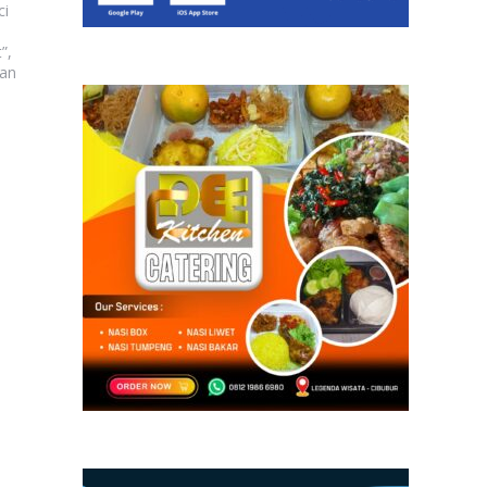
ci
”,
gan