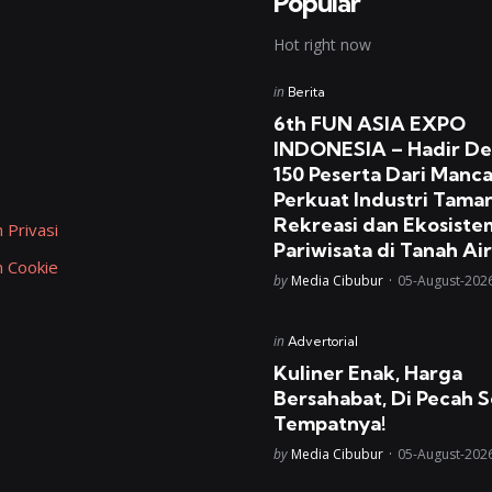
Popular
Hot right now
Posted
in
Berita
in
6th FUN ASIA EXPO
INDONESIA – Hadir D
150 Peserta Dari Manc
Perkuat Industri Tama
Rekreasi dan Ekosiste
 Privasi
Pariwisata di Tanah Air
n Cookie
Posted
by
Media Cibubur
05-August-202
Posted
in
Advertorial
in
Kuliner Enak, Harga
Bersahabat, Di Pecah S
Tempatnya!
Posted
by
Media Cibubur
05-August-202