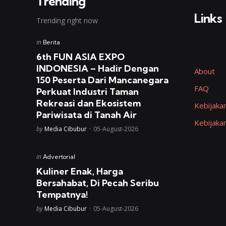
Trending
Links
Trending right now
Posted
in
Berita
in
6th FUN ASIA EXPO
INDONESIA – Hadir Dengan
About
150 Peserta Dari Mancanegara
FAQ
Perkuat Industri Taman
Rekreasi dan Ekosistem
Kebijakan
Pariwisata di Tanah Air
Kebijaka
Posted
by
Media Cibubur
05-August-2026
Posted
in
Advertorial
in
Kuliner Enak, Harga
Bersahabat, Di Pecah Seribu
Tempatnya!
Posted
by
Media Cibubur
05-August-2026