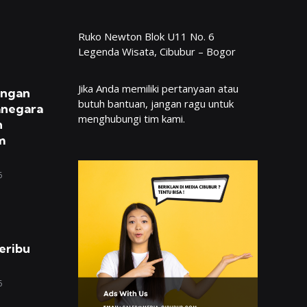
Ruko Newton Blok U11 No. 6
Legenda Wisata, Cibubur – Bogor
Jika Anda memiliki pertanyaan atau
engan
butuh bantuan, jangan ragu untuk
anegara
menghubungi tim kami.
n
m
6
eribu
6