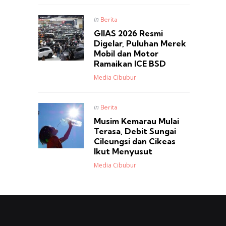
Posted
in
Berita
in
GIIAS 2026 Resmi
Digelar, Puluhan Merek
Mobil dan Motor
Ramaikan ICE BSD
Posted
Media Cibubur
Posted
in
Berita
in
Musim Kemarau Mulai
Terasa, Debit Sungai
Cileungsi dan Cikeas
Ikut Menyusut
Posted
Media Cibubur