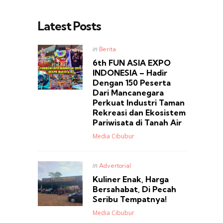
Latest Posts
Posted
in
Berita
in
6th FUN ASIA EXPO
INDONESIA – Hadir
Dengan 150 Peserta
Dari Mancanegara
Perkuat Industri Taman
Rekreasi dan Ekosistem
Pariwisata di Tanah Air
Posted
Media Cibubur
Posted
in
Advertorial
in
Kuliner Enak, Harga
Bersahabat, Di Pecah
Seribu Tempatnya!
Posted
Media Cibubur