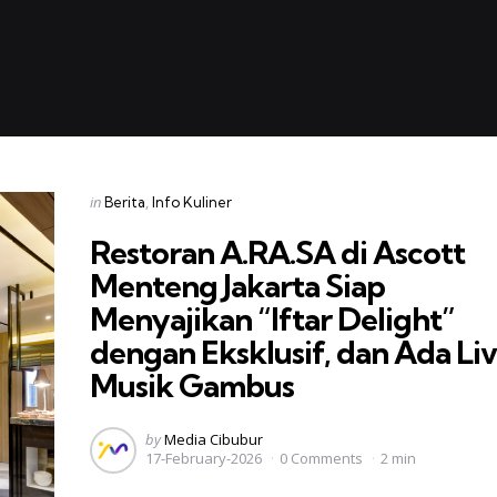
Categories
Posted
in
Berita
Info Kuliner
in
Restoran A.RA.SA di Ascott
Menteng Jakarta Siap
Menyajikan “Iftar Delight”
dengan Eksklusif, dan Ada Li
Musik Gambus
Posted
by
Media Cibubur
17-February-2026
0 Comments
2 min
by