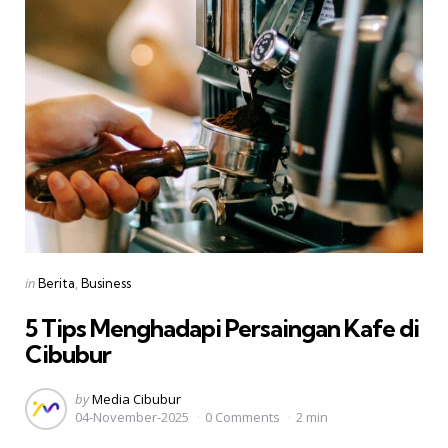
Categories
Posted
in
Berita
Business
in
5 Tips Menghadapi Persaingan Kafe di
Cibubur
Posted
by
Media Cibubur
04-November-2025
0 Comments
2 min
by