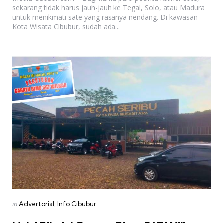
sekarang tidak harus jauh-jauh ke Tegal, Solo, atau Madura
untuk menikmati sate yang rasanya nendang. Di kawasan
Kota Wisata Cibubur, sudah ada...
Categories
Posted
in
Advertorial
Info Cibubur
in