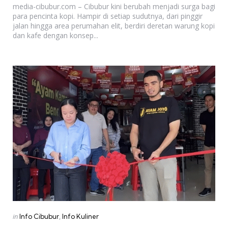
media-cibubur.com – Cibubur kini berubah menjadi surga bagi
para pencinta kopi. Hampir di setiap sudutnya, dari pinggir
jalan hingga area perumahan elit, berdiri deretan warung kopi
dan kafe dengan konsep...
Categories
Posted
in
Info Cibubur
Info Kuliner
in