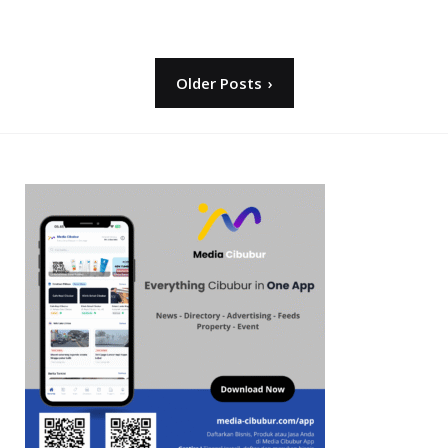
Posts
Older Posts
pagination