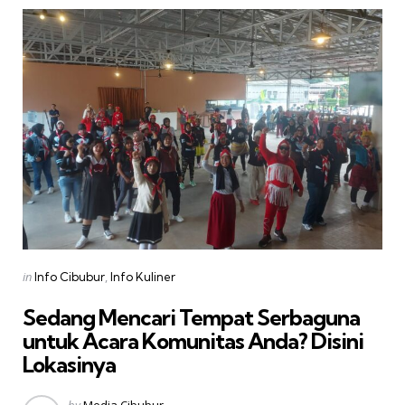
Categories
Posted
in
Info Cibubur
Info Kuliner
in
Sedang Mencari Tempat Serbaguna
untuk Acara Komunitas Anda? Disini
Lokasinya
Posted
by
Media Cibubur