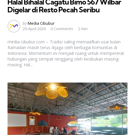
Halal Bihalal Cagatu Bimo 567 Wilbar
Digelar di Resto Pecah Seribu
Posted
by
Media Cibubur
20-April-2026
0 Comments
2 min
by
media-cibubur.com – Tradisi saling memaafkan usai bulan
Ramadan masih terus dijaga oleh berbagai komunitas di
Indonesia. Momentum ini menjadi ruang untuk mempererat
hubungan yang sempat renggang oleh kesibukan masing-
masing. Hal...