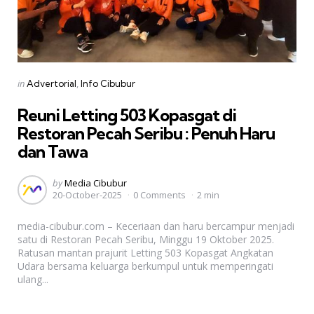
Categories
Posted
in
Advertorial
Info Cibubur
in
Reuni Letting 503 Kopasgat di
Restoran Pecah Seribu : Penuh Haru
dan Tawa
Posted
by
Media Cibubur
20-October-2025
0 Comments
2 min
by
media-cibubur.com – Keceriaan dan haru bercampur menjadi
satu di Restoran Pecah Seribu, Minggu 19 Oktober 2025.
Ratusan mantan prajurit Letting 503 Kopasgat Angkatan
Udara bersama keluarga berkumpul untuk memperingati
ulang...