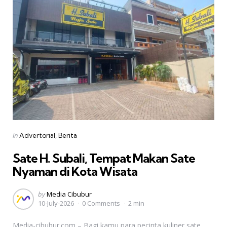
Categories
Posted
in
Advertorial
Berita
in
Sate H. Subali, Tempat Makan Sate
Nyaman di Kota Wisata
Posted
by
Media Cibubur
10-July-2026
0 Comments
2 min
by
Media-cibubur.com – Bagi kamu para pecinta kuliner sate,