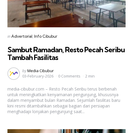
Categories
Posted
in
Advertorial
Info Cibubur
in
Sambut Ramadan, Resto Pecah Seribu
Tambah Fasilitas
Posted
by
Media Cibubur
03-February-2026
0 Comments
2 min
by
media-cibubur.com – Resto Pecah Seribu terus berbenah
untuk meningkatkan kenyamanan pengunjung, khususnya
dalam menyambut bulan Ramadan. Sejumlah fasilitas baru
kini resmi ditambahkan sebagai bagian dari persiapan
menghadapi lonjakan pengunjung saat...