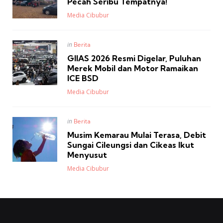
Pecah Seribu Tempatnya!
Posted
Media Cibubur
Posted
in
Berita
in
GIIAS 2026 Resmi Digelar, Puluhan
Merek Mobil dan Motor Ramaikan
ICE BSD
Posted
Media Cibubur
Posted
in
Berita
in
Musim Kemarau Mulai Terasa, Debit
Sungai Cileungsi dan Cikeas Ikut
Menyusut
Posted
Media Cibubur