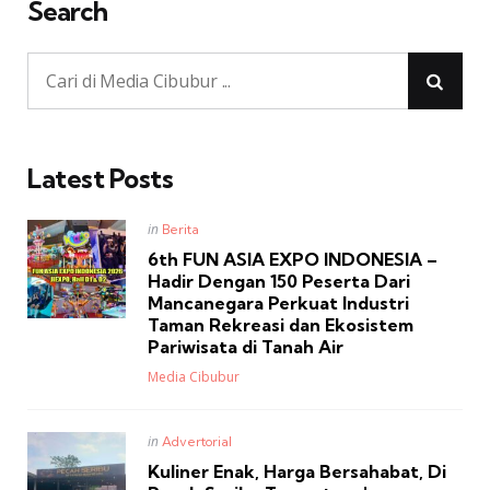
Search
Latest Posts
Posted
in
Berita
in
6th FUN ASIA EXPO INDONESIA –
Hadir Dengan 150 Peserta Dari
Mancanegara Perkuat Industri
Taman Rekreasi dan Ekosistem
Pariwisata di Tanah Air
Posted
Media Cibubur
Posted
in
Advertorial
in
Kuliner Enak, Harga Bersahabat, Di