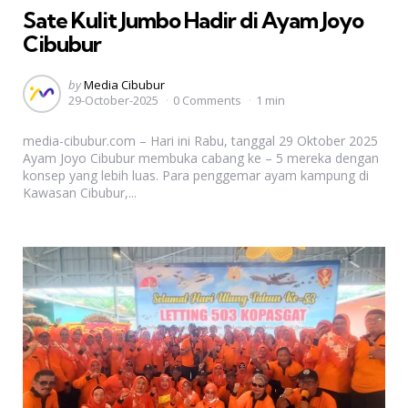
Sate Kulit Jumbo Hadir di Ayam Joyo
Cibubur
Posted
by
Media Cibubur
29-October-2025
0 Comments
1 min
by
media-cibubur.com – Hari ini Rabu, tanggal 29 Oktober 2025
Ayam Joyo Cibubur membuka cabang ke – 5 mereka dengan
konsep yang lebih luas. Para penggemar ayam kampung di
Kawasan Cibubur,...