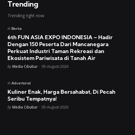
Trending
Trending right now
Posted
in
Berita
in
6th FUN ASIA EXPO INDONESIA – Hadir
Dengan 150 Peserta Dari Mancanegara
Perkuat Industri Taman Rekreasi dan
Ekosistem Pariwisata di Tanah Air
Posted
by
Media Cibubur
05-August-2026
Posted
in
Advertorial
in
Kuliner Enak, Harga Bersahabat, Di Pecah
Seribu Tempatnya!
Posted
by
Media Cibubur
05-August-2026