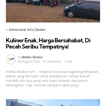
Categories
Posted
in
Advertorial
Info Cibubur
in
Kuliner Enak, Harga Bersahabat, Di
Pecah Seribu Tempatnya!
Posted
by
Media Cibubur
05-August-2026
0 Comments
2 min
by
media-cibubur.com – Negara kita punya segudang kekayaan
kuliner yang tak habis untuk dieksplorasi. Setiap daerah
memiliki cita rasa yang unik, kaya rempah, dan penuh
kehangatan. Tapi, mencari tempat makan yang...