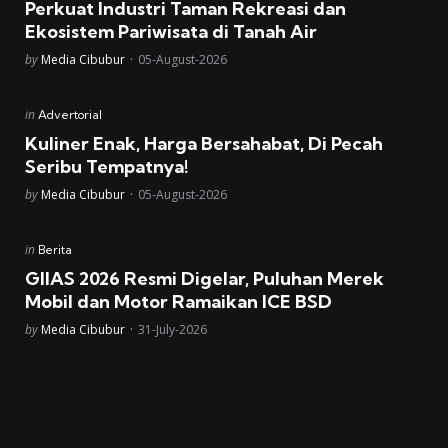
Perkuat Industri Taman Rekreasi dan
Ekosistem Pariwisata di Tanah Air
Posted
by
Media Cibubur
05-August-2026
Posted
in
Advertorial
in
Kuliner Enak, Harga Bersahabat, Di Pecah
Seribu Tempatnya!
Posted
by
Media Cibubur
05-August-2026
Posted
in
Berita
in
GIIAS 2026 Resmi Digelar, Puluhan Merek
Mobil dan Motor Ramaikan ICE BSD
Posted
by
Media Cibubur
31-July-2026