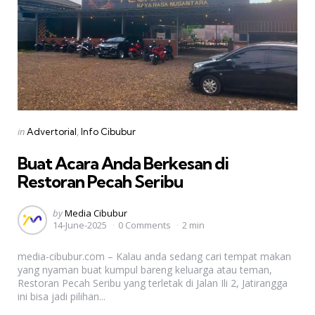
Categories
Posted
in
Advertorial
Info Cibubur
in
Buat Acara Anda Berkesan di
Restoran Pecah Seribu
Posted
by
Media Cibubur
14-June-2025
0 Comments
2 min
by
media-cibubur.com – Kalau anda sedang cari tempat makan
yang nyaman buat kumpul bareng keluarga atau teman,
Restoran Pecah Seribu yang terletak di Jalan Ili 2, Jatirangga
ini bisa jadi pilihan...