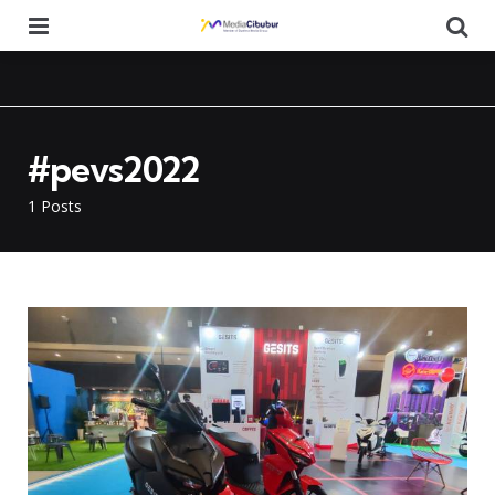
Menu
Se
#pevs2022
1 Posts