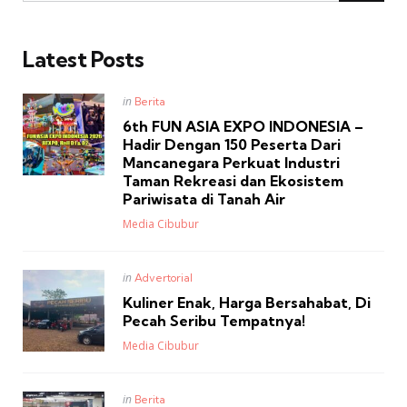
Latest Posts
Posted
in
Berita
in
6th FUN ASIA EXPO INDONESIA –
Hadir Dengan 150 Peserta Dari
Mancanegara Perkuat Industri
Taman Rekreasi dan Ekosistem
Pariwisata di Tanah Air
Posted
Media Cibubur
Posted
in
Advertorial
in
Kuliner Enak, Harga Bersahabat, Di
Pecah Seribu Tempatnya!
Posted
Media Cibubur
Posted
in
Berita