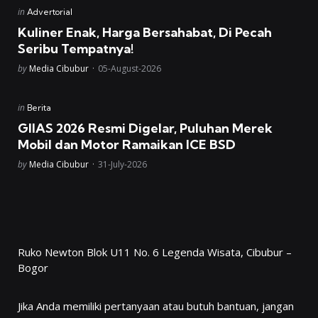
Posted
in
Advertorial
in
Kuliner Enak, Harga Bersahabat, Di Pecah
Seribu Tempatnya!
Posted
by
Media Cibubur
05-August-2026
Posted
in
Berita
in
GIIAS 2026 Resmi Digelar, Puluhan Merek
Mobil dan Motor Ramaikan ICE BSD
Posted
by
Media Cibubur
31-July-2026
Ruko Newton Blok U11 No. 6 Legenda Wisata, Cibubur –
Bogor
Jika Anda memiliki pertanyaan atau butuh bantuan, jangan