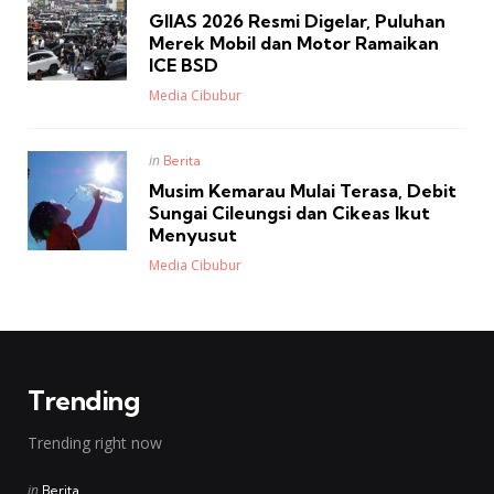
in
GIIAS 2026 Resmi Digelar, Puluhan
Merek Mobil dan Motor Ramaikan
ICE BSD
Posted
Media Cibubur
Posted
in
Berita
in
Musim Kemarau Mulai Terasa, Debit
Sungai Cileungsi dan Cikeas Ikut
Menyusut
Posted
Media Cibubur
Trending
Trending right now
Posted
in
Berita