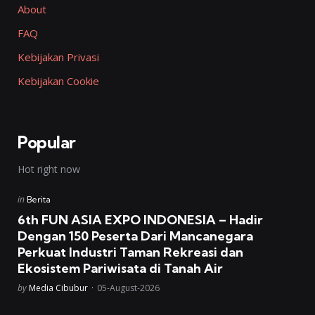
About
FAQ
Kebijakan Privasi
Kebijakan Cookie
Popular
Hot right now
Posted
in
Berita
in
6th FUN ASIA EXPO INDONESIA – Hadir
Dengan 150 Peserta Dari Mancanegara
Perkuat Industri Taman Rekreasi dan
Ekosistem Pariwisata di Tanah Air
Posted
by
Media Cibubur
05-August-2026