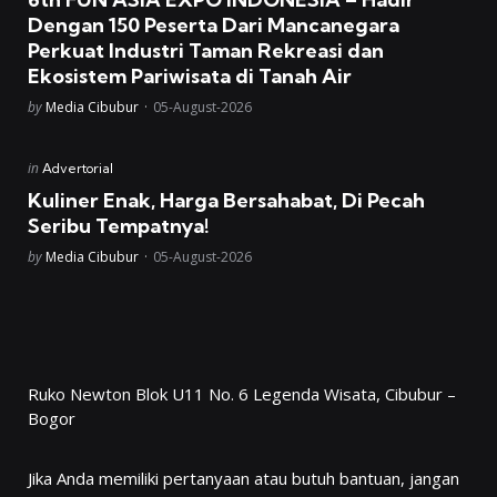
Dengan 150 Peserta Dari Mancanegara
Perkuat Industri Taman Rekreasi dan
Ekosistem Pariwisata di Tanah Air
Posted
by
Media Cibubur
05-August-2026
Posted
in
Advertorial
in
Kuliner Enak, Harga Bersahabat, Di Pecah
Seribu Tempatnya!
Posted
by
Media Cibubur
05-August-2026
Ruko Newton Blok U11 No. 6 Legenda Wisata, Cibubur –
Bogor
Jika Anda memiliki pertanyaan atau butuh bantuan, jangan