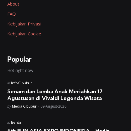
About
FAQ
Kebijakan Privasi
Kebijakan Cookie
Popular
Hot right now
Posted
in
Info Cibubur
in
Senam dan Lomba Anak Meriahkan 17
Agustusan di Vivaldi Legenda Wisata
Posted
by
Media Cibubur
09-August-2026
Posted
in
Berita
in
6th FUN ASIA EXPO INDONESIA – Hadir