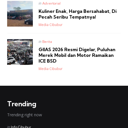
Posted
in
Advertorial
in
Kuliner Enak, Harga Bersahabat, Di
Pecah Seribu Tempatnya!
Posted
Media Cibubur
Posted
in
Berita
in
GIIAS 2026 Resmi Digelar, Puluhan
Merek Mobil dan Motor Ramaikan
ICE BSD
Posted
Media Cibubur
Trending
Trending right now
Posted
in
Info Cibubur