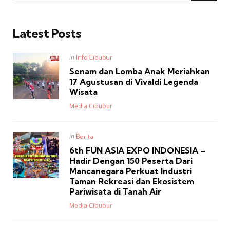
Latest Posts
Posted
in
Info Cibubur
in
Senam dan Lomba Anak Meriahkan
17 Agustusan di Vivaldi Legenda
Wisata
Posted
Media Cibubur
Posted
in
Berita
in
6th FUN ASIA EXPO INDONESIA –
Hadir Dengan 150 Peserta Dari
Mancanegara Perkuat Industri
Taman Rekreasi dan Ekosistem
Pariwisata di Tanah Air
Posted
Media Cibubur