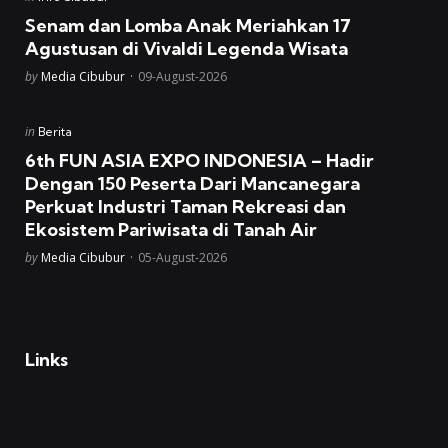
in
Senam dan Lomba Anak Meriahkan 17
Agustusan di Vivaldi Legenda Wisata
Posted
by
Media Cibubur
09-August-2026
Posted
in
Berita
in
6th FUN ASIA EXPO INDONESIA – Hadir
Dengan 150 Peserta Dari Mancanegara
Perkuat Industri Taman Rekreasi dan
Ekosistem Pariwisata di Tanah Air
Posted
by
Media Cibubur
05-August-2026
Links