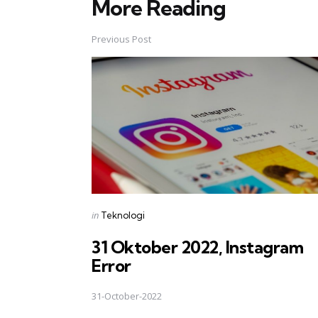
More Reading
Post
navigation
Previous Post
Posted
in
Teknologi
in
31 Oktober 2022, Instagram
Error
31-October-2022