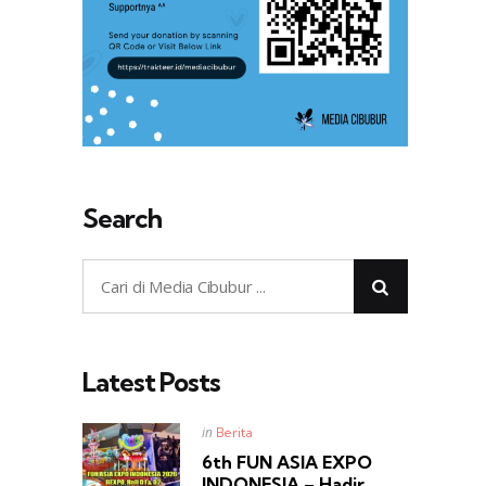
Search
Latest Posts
Posted
in
Berita
in
6th FUN ASIA EXPO
INDONESIA – Hadir