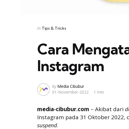
Categories
Posted
in
Tips & Tricks
in
Cara Mengata
Instagram
Posted
by
Media Cibubur
01-November-2022
1 min
by
media-cibubur.com
– Akibat dari
d
Instagram pada 31 Oktober 2022,
suspend
.