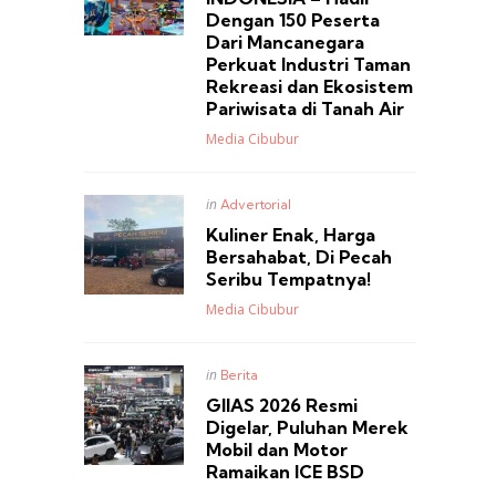
Dengan 150 Peserta
Dari Mancanegara
Perkuat Industri Taman
Rekreasi dan Ekosistem
Pariwisata di Tanah Air
Posted
Media Cibubur
Posted
in
Advertorial
in
Kuliner Enak, Harga
Bersahabat, Di Pecah
Seribu Tempatnya!
Posted
Media Cibubur
Posted
in
Berita
in
GIIAS 2026 Resmi
Digelar, Puluhan Merek
Mobil dan Motor
Ramaikan ICE BSD