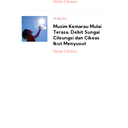
Posted
Media Cibubur
Posted
in
Berita
in
Musim Kemarau Mulai
Terasa, Debit Sungai
Cileungsi dan Cikeas
Ikut Menyusut
Posted
Media Cibubur