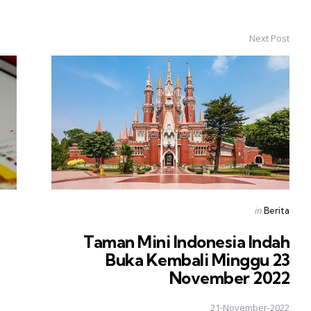
Next Post
Posted
in
Berita
in
Taman Mini Indonesia Indah
Buka Kembali Minggu 23
November 2022
21-November-2022