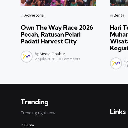
Categories
Categorie
Posted
Posted
in
in
Advertorial
Berita
in
in
Own The Way Race 2026
Hari T
Pecah, Ratusan Pelari
Muhar
Padati Harvest City
Wisat
Kegia
Posted
by
Media Cibubur
27-July-2026
0
Comments
by
Po
b
21
b
Trending
Links
Trending right now
Posted
in
Berita