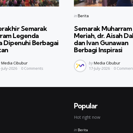
s
Categories
Posted
in
Berita
in
erakhir Semarak
Semarak Muharram
ram Legenda
Meriah, dr. Aisah Da
a Dipenuhi Berbagai
dan Ivan Gunawan
tan
Berbagi Inspirasi
sted
Posted
y
Media Cibubur
by
Media Cibubur
-July-2026
0
Comments
17-July-2026
0
Commen
y
by
Popular
Hot right now
Posted
in
Berita