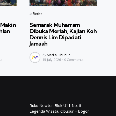
Categories
Posted
in
Berita
in
 Makin
Semarak Muharram
hlan
Dibuka Meriah, Kajian Koh
Dennis Lim Dipadati
Jamaah
Posted
by
Media Cibubur
ts
15-July-2026
0
Comments
by
Ruko Newton Blok U11 No. 6
Legenda Wisata, Cibubur – Bogor