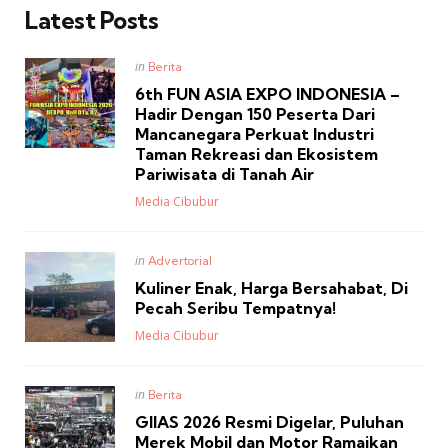
Latest Posts
Posted
in
Berita
in
6th FUN ASIA EXPO INDONESIA –
Hadir Dengan 150 Peserta Dari
Mancanegara Perkuat Industri
Taman Rekreasi dan Ekosistem
Pariwisata di Tanah Air
Posted
Media Cibubur
Posted
in
Advertorial
in
Kuliner Enak, Harga Bersahabat, Di
Pecah Seribu Tempatnya!
Posted
Media Cibubur
Posted
in
Berita
in
GIIAS 2026 Resmi Digelar, Puluhan
Merek Mobil dan Motor Ramaikan