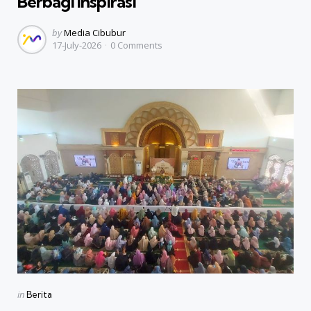
Berbagi Inspirasi
Posted
by
Media Cibubur
17-July-2026
0
Comments
by
Categories
Posted
in
Berita
in