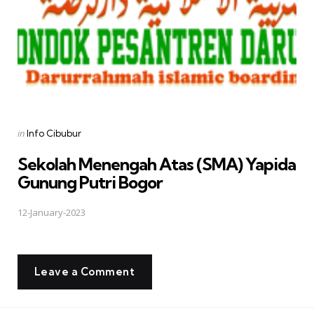
Posted
in
Info Cibubur
in
Sekolah Menengah Atas (SMA) Yapida
Gunung Putri Bogor
12-January-2023
Leave a Comment