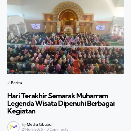
Categories
Posted
in
Berita
in
Hari Terakhir Semarak Muharram
Legenda Wisata Dipenuhi Berbagai
Kegiatan
Posted
by
Media Cibubur
21-July-2026
0
Comments
by