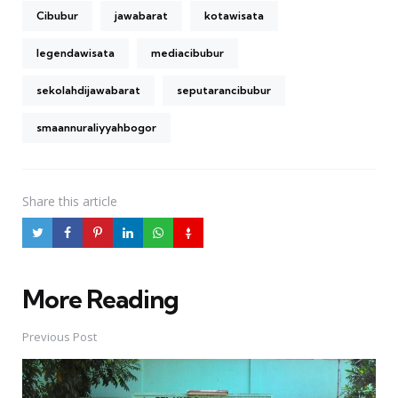
Cibubur
jawabarat
kotawisata
legendawisata
mediacibubur
sekolahdijawabarat
seputarancibubur
smaannuraliyyahbogor
Share
this article
More Reading
Post
navigation
Previous Post