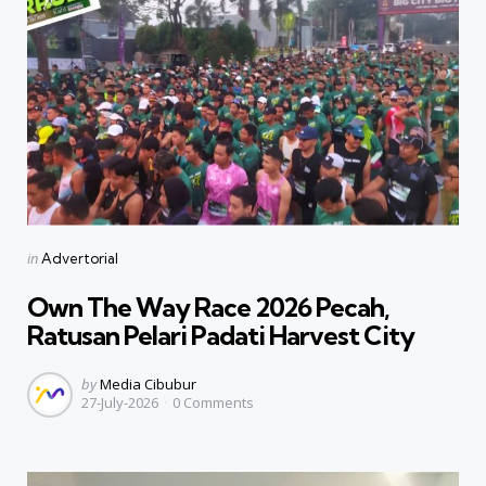
Categories
Posted
in
Advertorial
in
Own The Way Race 2026 Pecah,
Ratusan Pelari Padati Harvest City
Posted
by
Media Cibubur
27-July-2026
0
Comments
by