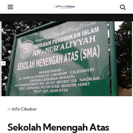
Menu
Se
Categories
Posted
in
Info Cibubur
in
Sekolah Menengah Atas