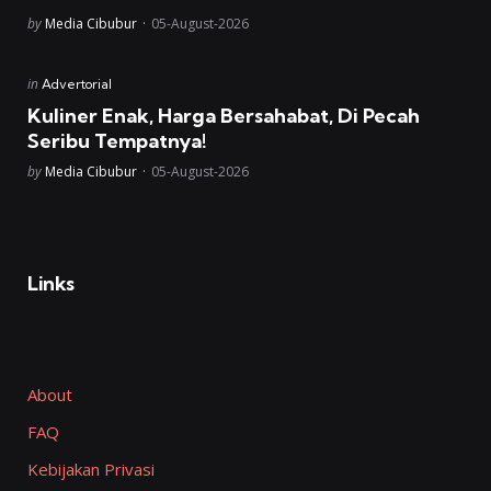
Posted
by
Media Cibubur
05-August-2026
Posted
in
Advertorial
in
Kuliner Enak, Harga Bersahabat, Di Pecah
Seribu Tempatnya!
Posted
by
Media Cibubur
05-August-2026
Links
About
FAQ
Kebijakan Privasi