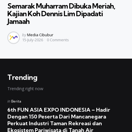
Semarak Muharram Dibuka Meriah,
Kajian Koh Dennis Lim Dipadati
Jamaah
Posted
by
Media Cibubur
15-July-2026
0
Comments
by
Trending
Trending right now
Posted
in
Berita
in
6th FUN ASIA EXPO INDONESIA – Hadir
Dengan 150 Peserta Dari Mancanegara
Perkuat Industri Taman Rekreasi dan
Ekosistem Pariwisata di Tanah Air