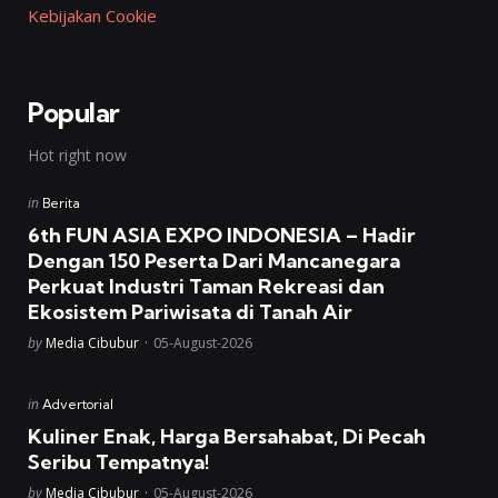
Kebijakan Cookie
Popular
Hot right now
Posted
in
Berita
in
6th FUN ASIA EXPO INDONESIA – Hadir
Dengan 150 Peserta Dari Mancanegara
Perkuat Industri Taman Rekreasi dan
Ekosistem Pariwisata di Tanah Air
Posted
by
Media Cibubur
05-August-2026
Posted
in
Advertorial
in
Kuliner Enak, Harga Bersahabat, Di Pecah
Seribu Tempatnya!
Posted
by
Media Cibubur
05-August-2026