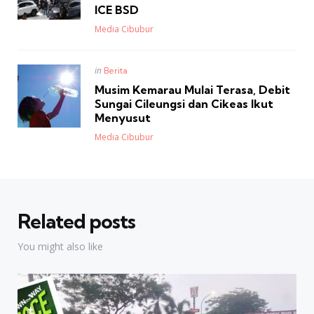
ICE BSD
Posted
Media Cibubur
Posted
in
Berita
in
Musim Kemarau Mulai Terasa, Debit
Sungai Cileungsi dan Cikeas Ikut
Menyusut
Posted
Media Cibubur
Related posts
You might also like