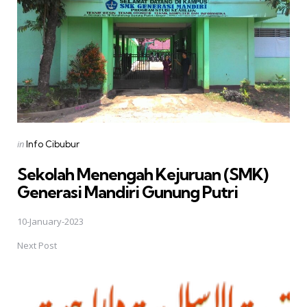
Posted
in
Info Cibubur
in
Sekolah Menengah Kejuruan (SMK)
Generasi Mandiri Gunung Putri
10-January-2023
Next Post