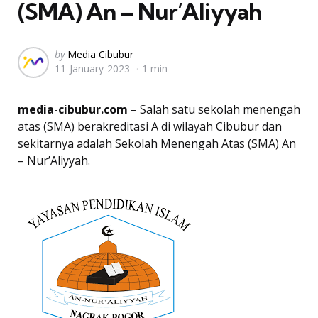
(SMA) An – Nur’Aliyyah
Posted
by
Media Cibubur
11-January-2023
1 min
by
media-cibubur.com
– Salah satu sekolah menengah
atas (SMA) berakreditasi A di wilayah Cibubur dan
sekitarnya adalah Sekolah Menengah Atas (SMA) An
– Nur’Aliyyah.