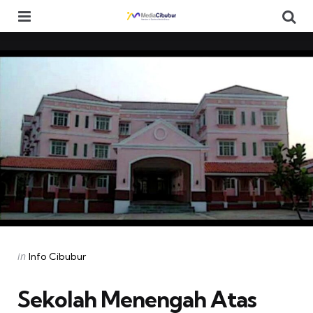
Menu
Se
Categories
Posted
in
Info Cibubur
in
Sekolah Menengah Atas