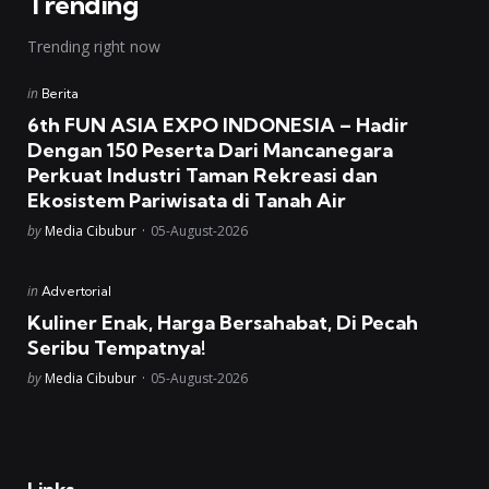
Trending
Trending right now
Posted
in
Berita
in
6th FUN ASIA EXPO INDONESIA – Hadir
Dengan 150 Peserta Dari Mancanegara
Perkuat Industri Taman Rekreasi dan
Ekosistem Pariwisata di Tanah Air
Posted
by
Media Cibubur
05-August-2026
Posted
in
Advertorial
in
Kuliner Enak, Harga Bersahabat, Di Pecah
Seribu Tempatnya!
Posted
by
Media Cibubur
05-August-2026