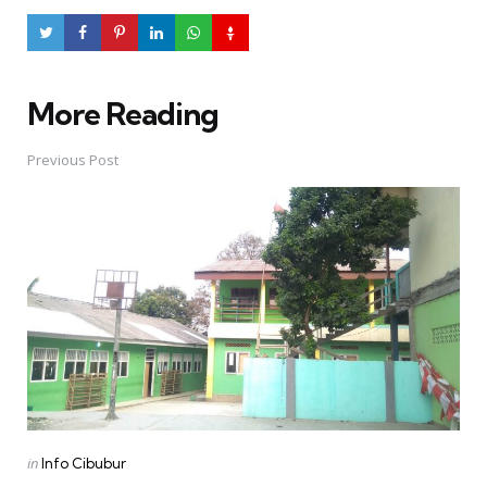
More Reading
Post
navigation
Previous Post
Posted
in
Info Cibubur
in