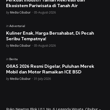
Ekosistem Pariwisata di Tanah Air
Posted
by
Media Cibubur
05-August-2026
Posted
in
Advertorial
in
Kuliner Enak, Harga Bersahabat, Di Pecah
Seribu Tempatnya!
Posted
by
Media Cibubur
05-August-2026
Posted
in
Berita
in
GIIAS 2026 Resmi Digelar, Puluhan Merek
Mobil dan Motor Ramaikan ICE BSD
Posted
by
Media Cibubur
31-July-2026
Ruko Newton Blok U11 No. 6 Legenda Wisata, Cibubur –