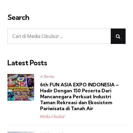
Search
Latest Posts
Posted
in
Berita
in
6th FUN ASIA EXPO INDONESIA –
Hadir Dengan 150 Peserta Dari
Mancanegara Perkuat Industri
Taman Rekreasi dan Ekosistem
Pariwisata di Tanah Air
Posted
Media Cibubur