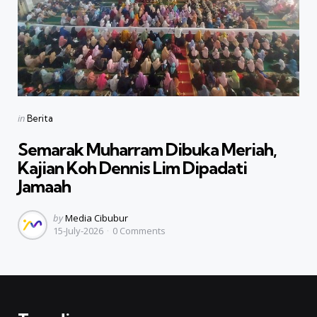
Categories
Posted
in
Berita
in
Semarak Muharram Dibuka Meriah,
Kajian Koh Dennis Lim Dipadati
Jamaah
Posted
by
Media Cibubur
15-July-2026
0
Comments
by