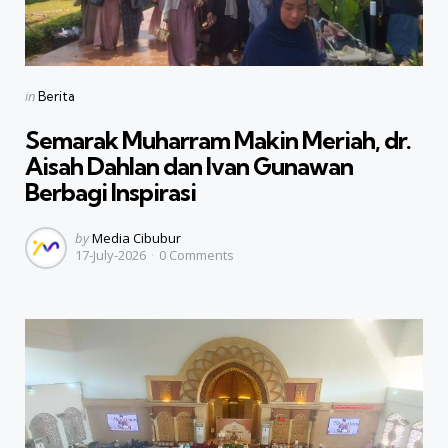
Categories
Posted
in
Berita
in
Semarak Muharram Makin Meriah, dr.
Aisah Dahlan dan Ivan Gunawan
Berbagi Inspirasi
Posted
by
Media Cibubur
17-July-2026
0
Comments
by