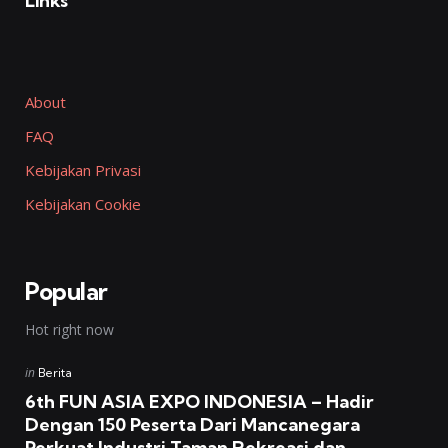
Links
About
FAQ
Kebijakan Privasi
Kebijakan Cookie
Popular
Hot right now
Posted
in
Berita
in
6th FUN ASIA EXPO INDONESIA – Hadir
Dengan 150 Peserta Dari Mancanegara
Perkuat Industri Taman Rekreasi dan