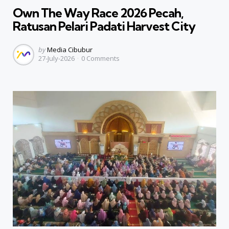
Own The Way Race 2026 Pecah,
Ratusan Pelari Padati Harvest City
Posted
by
Media Cibubur
27-July-2026
0
Comments
by