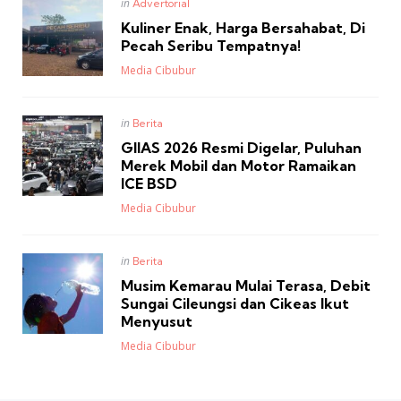
Posted
in
Advertorial
in
Kuliner Enak, Harga Bersahabat, Di
Pecah Seribu Tempatnya!
Posted
Media Cibubur
Posted
in
Berita
in
GIIAS 2026 Resmi Digelar, Puluhan
Merek Mobil dan Motor Ramaikan
ICE BSD
Posted
Media Cibubur
Posted
in
Berita
in
Musim Kemarau Mulai Terasa, Debit
Sungai Cileungsi dan Cikeas Ikut
Menyusut
Posted
Media Cibubur