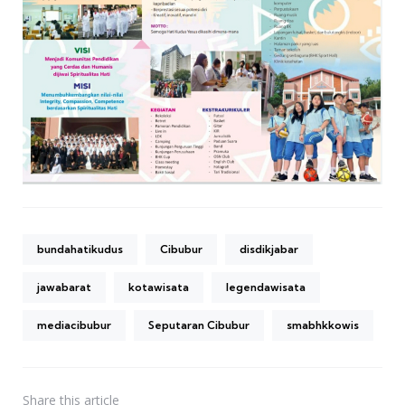
bundahatikudus
Cibubur
disdikjabar
jawabarat
kotawisata
legendawisata
mediacibubur
Seputaran Cibubur
smabhkkowis
Share
this article