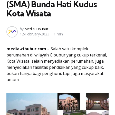
(SMA) Bunda Hati Kudus
Kota Wisata
Posted
by
Media Cibubur
12-February-2023
1 min
by
media-cibubur.com
– Salah satu komplek
perumahan di wilayah Cibubur yang cukup terkenal,
Kota Wisata, selain menyediakan perumahan, juga
menyediakan fasilitas pendidikan yang cukup baik,
bukan hanya bagi penghuni, tapi juga masyarakat
umum.