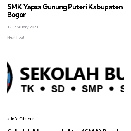
SMK Yapsa Gunung Puteri Kabupaten
Bogor
12-February-2023
Next Post
Posted
in
Info Cibubur
in