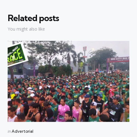
Related posts
You might also like
Categories
Posted
in
Advertorial
in