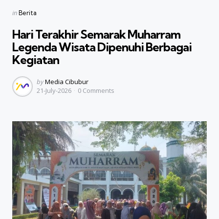
Categories
Posted
in
Berita
in
Hari Terakhir Semarak Muharram
Legenda Wisata Dipenuhi Berbagai
Kegiatan
Posted
by
Media Cibubur
21-July-2026
0
Comments
by