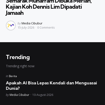
Semarak Muharram Dibuka Meriah,
Kajian Koh Dennis Lim Dipadati
Jamaah
Posted
by
Media Cibubur
15-July-2026
0
Comments
by
Trending
Trending right now
Posted
in
Berita
in
Apakah AI Bisa Lepas Kendali dan Menguasai
Dunia?
Posted
by
Media Cibubur
10-August-2026