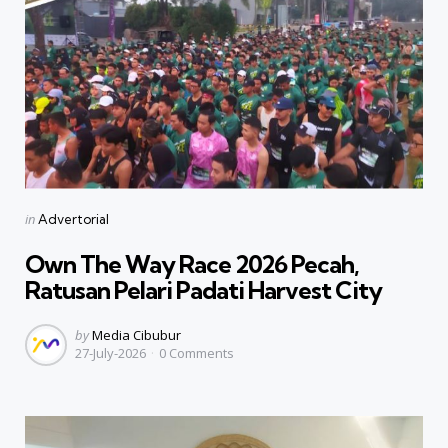
Categories
Posted
in
Advertorial
in
Own The Way Race 2026 Pecah,
Ratusan Pelari Padati Harvest City
Posted
by
Media Cibubur
27-July-2026
0
Comments
by