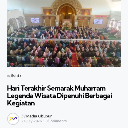
Categories
Posted
in
Berita
in
Hari Terakhir Semarak Muharram
Legenda Wisata Dipenuhi Berbagai
Kegiatan
Posted
by
Media Cibubur
21-July-2026
0
Comments
by