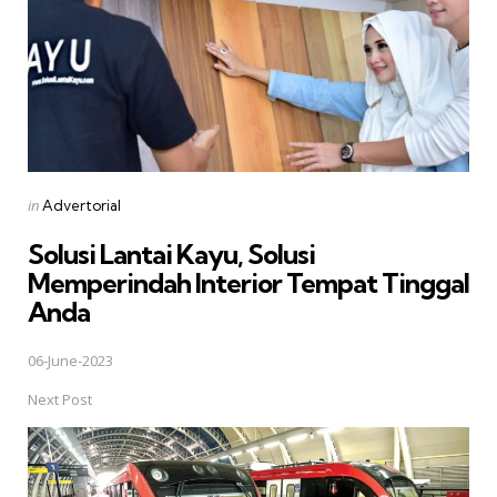
Posted
in
Advertorial
in
Solusi Lantai Kayu, Solusi
Memperindah Interior Tempat Tinggal
Anda
06-June-2023
Next Post