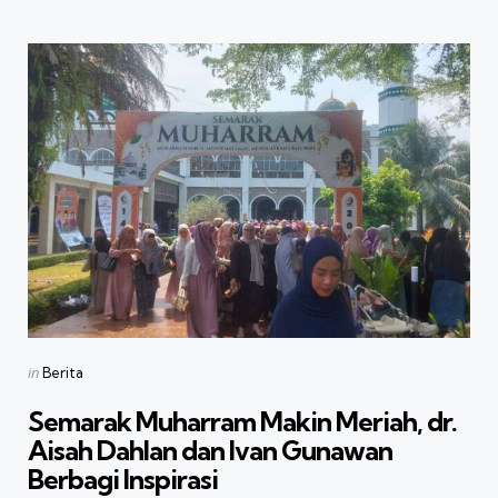
Categories
Posted
in
Berita
in
Semarak Muharram Makin Meriah, dr.
Aisah Dahlan dan Ivan Gunawan
Berbagi Inspirasi