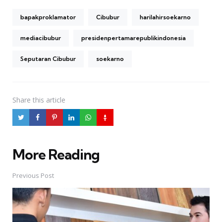
bapakproklamator
Cibubur
harilahirsoekarno
mediacibubur
presidenpertamarepublikindonesia
Seputaran Cibubur
soekarno
Share
this article
More Reading
Post
navigation
Previous Post