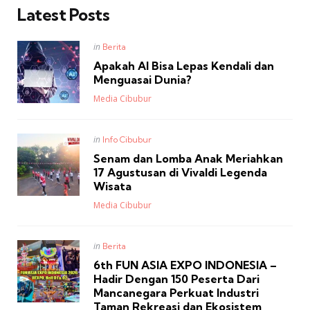
Latest Posts
Posted
in
Berita
in
Apakah AI Bisa Lepas Kendali dan
Menguasai Dunia?
Posted
Media Cibubur
Posted
in
Info Cibubur
in
Senam dan Lomba Anak Meriahkan
17 Agustusan di Vivaldi Legenda
Wisata
Posted
Media Cibubur
Posted
in
Berita
in
6th FUN ASIA EXPO INDONESIA –
Hadir Dengan 150 Peserta Dari
Mancanegara Perkuat Industri
Taman Rekreasi dan Ekosistem