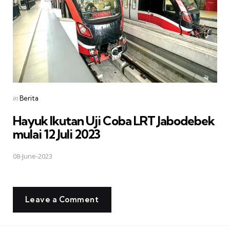
Posted
in
Berita
in
Hayuk Ikutan Uji Coba LRT Jabodebek
mulai 12 Juli 2023
08-June-2023
Leave a Comment