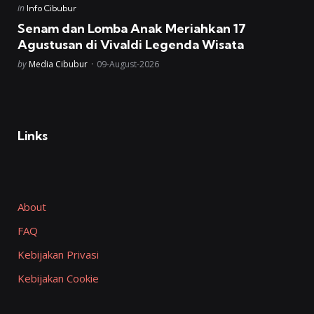
Posted
in
Info Cibubur
in
Senam dan Lomba Anak Meriahkan 17
Agustusan di Vivaldi Legenda Wisata
Posted
by
Media Cibubur
09-August-2026
Links
About
FAQ
Kebijakan Privasi
Kebijakan Cookie