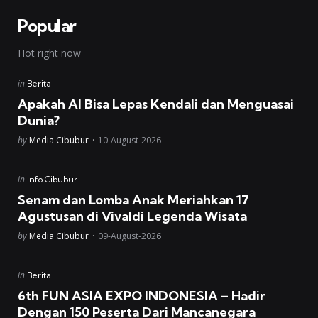
Popular
Hot right now
Posted
in
Berita
in
Apakah AI Bisa Lepas Kendali dan Menguasai
Dunia?
Posted
by
Media Cibubur
10-August-2026
Posted
in
Info Cibubur
in
Senam dan Lomba Anak Meriahkan 17
Agustusan di Vivaldi Legenda Wisata
Posted
by
Media Cibubur
09-August-2026
Posted
in
Berita
in
6th FUN ASIA EXPO INDONESIA – Hadir
Dengan 150 Peserta Dari Mancanegara