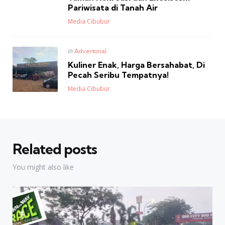
Pariwisata di Tanah Air
Posted
Media Cibubur
Posted
in
Advertorial
in
Kuliner Enak, Harga Bersahabat, Di
Pecah Seribu Tempatnya!
Posted
Media Cibubur
Related posts
You might also like