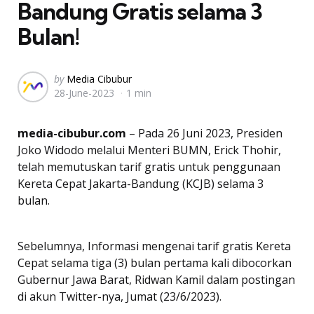
Bandung Gratis selama 3
Bulan!
Posted
by
Media Cibubur
28-June-2023
1 min
by
media-cibubur.com
– Pada 26 Juni 2023, Presiden
Joko Widodo melalui Menteri BUMN, Erick Thohir,
telah memutuskan tarif gratis untuk penggunaan
Kereta Cepat Jakarta-Bandung (KCJB) selama 3
bulan.
Sebelumnya, Informasi mengenai tarif gratis Kereta
Cepat selama tiga (3) bulan pertama kali dibocorkan
Gubernur Jawa Barat, Ridwan Kamil dalam postingan
di akun Twitter-nya, Jumat (23/6/2023).