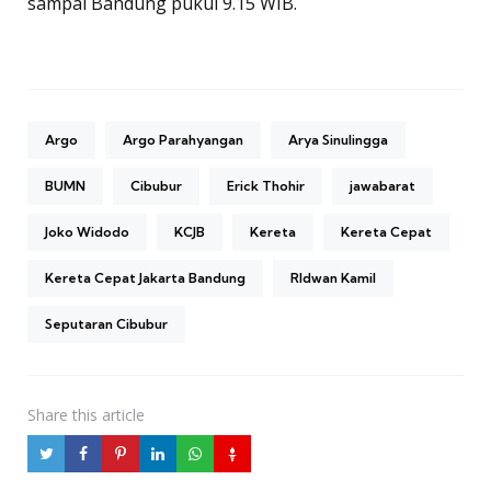
sampai Bandung pukul 9.15 WIB.
Argo
Argo Parahyangan
Arya Sinulingga
BUMN
Cibubur
Erick Thohir
jawabarat
Joko Widodo
KCJB
Kereta
Kereta Cepat
Kereta Cepat Jakarta Bandung
RIdwan Kamil
Seputaran Cibubur
Share
this article