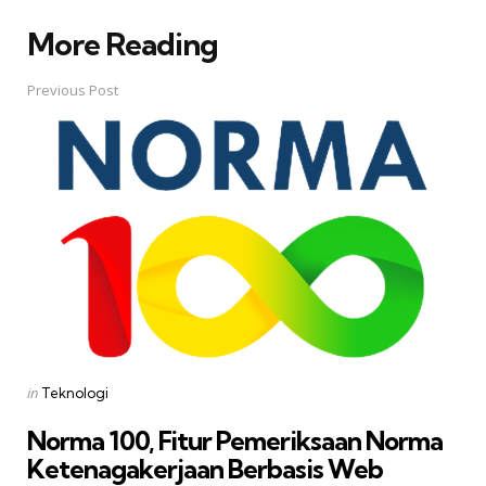
More Reading
Post
navigation
Previous Post
Posted
in
Teknologi
in
Norma 100, Fitur Pemeriksaan Norma
Ketenagakerjaan Berbasis Web