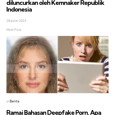
diluncurkan oleh Kemnaker Republik
Indonesia
28-June-2023
Next Post
Posted
in
Berita
in
Ramai Bahasan Deepfake Porn, Apa