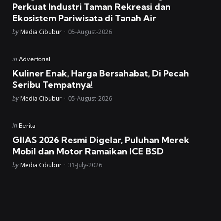
Perkuat Industri Taman Rekreasi dan
Ekosistem Pariwisata di Tanah Air
Posted
by
Media Cibubur
05-August-2026
Posted
in
Advertorial
in
Kuliner Enak, Harga Bersahabat, Di Pecah
Seribu Tempatnya!
Posted
by
Media Cibubur
05-August-2026
Posted
in
Berita
in
GIIAS 2026 Resmi Digelar, Puluhan Merek
Mobil dan Motor Ramaikan ICE BSD
Posted
by
Media Cibubur
31-July-2026