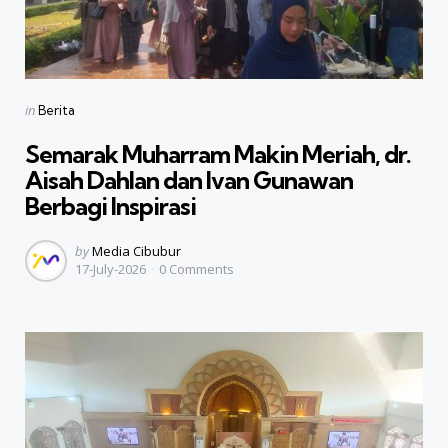
Categories
Posted
in
Berita
in
Semarak Muharram Makin Meriah, dr.
Aisah Dahlan dan Ivan Gunawan
Berbagi Inspirasi
Posted
by
Media Cibubur
17-July-2026
0
Comments
by