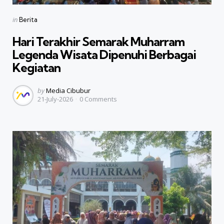
Categories
Posted
in
Berita
in
Hari Terakhir Semarak Muharram
Legenda Wisata Dipenuhi Berbagai
Kegiatan
Posted
by
Media Cibubur
21-July-2026
0
Comments
by