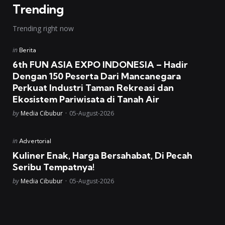
Trending
Trending right now
Posted
in
Berita
in
6th FUN ASIA EXPO INDONESIA – Hadir
Dengan 150 Peserta Dari Mancanegara
Perkuat Industri Taman Rekreasi dan
Ekosistem Pariwisata di Tanah Air
Posted
by
Media Cibubur
05-August-2026
Posted
in
Advertorial
in
Kuliner Enak, Harga Bersahabat, Di Pecah
Seribu Tempatnya!
Posted
by
Media Cibubur
05-August-2026