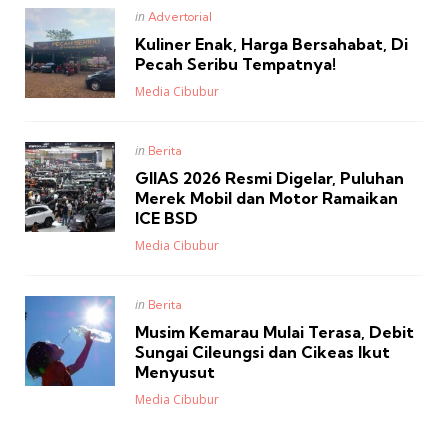
Posted
in
Advertorial
in
Kuliner Enak, Harga Bersahabat, Di
Pecah Seribu Tempatnya!
Posted
Media Cibubur
Posted
in
Berita
in
GIIAS 2026 Resmi Digelar, Puluhan
Merek Mobil dan Motor Ramaikan
ICE BSD
Posted
Media Cibubur
Posted
in
Berita
in
Musim Kemarau Mulai Terasa, Debit
Sungai Cileungsi dan Cikeas Ikut
Menyusut
Posted
Media Cibubur