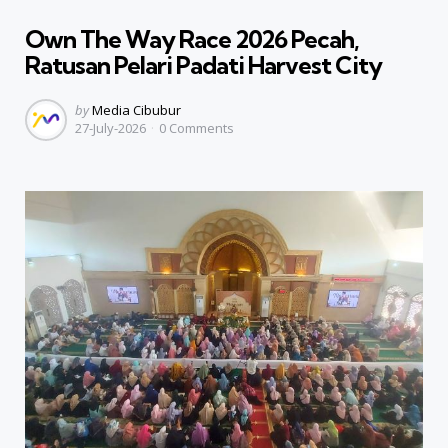
in
Own The Way Race 2026 Pecah,
Ratusan Pelari Padati Harvest City
Posted
by
Media Cibubur
27-July-2026
0
Comments
by