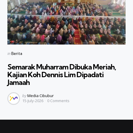
Categories
Posted
in
Berita
in
Semarak Muharram Dibuka Meriah,
Kajian Koh Dennis Lim Dipadati
Jamaah
Posted
by
Media Cibubur
15-July-2026
0
Comments
by