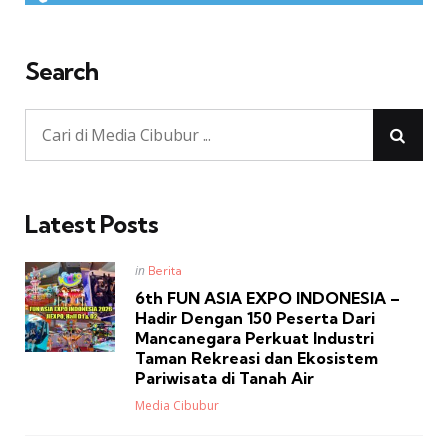
Search
Latest Posts
Posted
in
Berita
in
6th FUN ASIA EXPO INDONESIA –
Hadir Dengan 150 Peserta Dari
Mancanegara Perkuat Industri
Taman Rekreasi dan Ekosistem
Pariwisata di Tanah Air
Posted
Media Cibubur