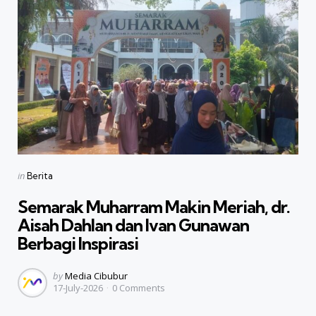
Categories
Posted
in
Berita
in
Semarak Muharram Makin Meriah, dr.
Aisah Dahlan dan Ivan Gunawan
Berbagi Inspirasi
Posted
by
Media Cibubur
17-July-2026
0
Comments
by