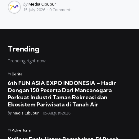
Posted
by
Media Cibubur
15-July-2026
0
Comments
by
Trending
Trending right now
Posted
in
Berita
in
6th FUN ASIA EXPO INDONESIA – Hadir
Dengan 150 Peserta Dari Mancanegara
Perkuat Industri Taman Rekreasi dan
Ekosistem Pariwisata di Tanah Air
Posted
by
Media Cibubur
05-August-2026
Posted
in
Advertorial
in