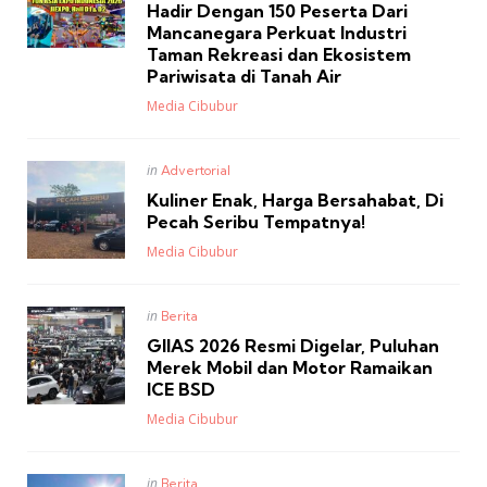
Hadir Dengan 150 Peserta Dari
Mancanegara Perkuat Industri
Taman Rekreasi dan Ekosistem
Pariwisata di Tanah Air
Posted
Media Cibubur
Posted
in
Advertorial
in
Kuliner Enak, Harga Bersahabat, Di
Pecah Seribu Tempatnya!
Posted
Media Cibubur
Posted
in
Berita
in
GIIAS 2026 Resmi Digelar, Puluhan
Merek Mobil dan Motor Ramaikan
ICE BSD
Posted
Media Cibubur
Posted
in
Berita