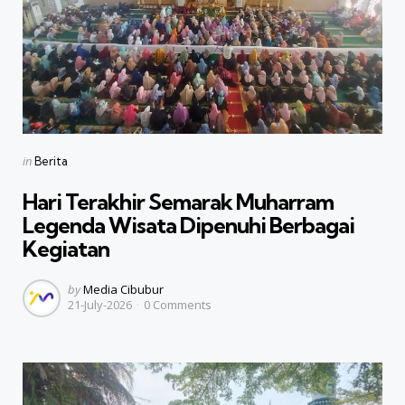
Categories
Posted
in
Berita
in
Hari Terakhir Semarak Muharram
Legenda Wisata Dipenuhi Berbagai
Kegiatan
Posted
by
Media Cibubur
21-July-2026
0
Comments
by