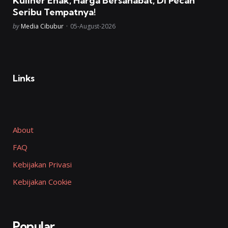
Kuliner Enak, Harga Bersahabat, Di Pecah
Seribu Tempatnya!
Posted
by
Media Cibubur
05-August-2026
Links
About
FAQ
Kebijakan Privasi
Kebijakan Cookie
Popular