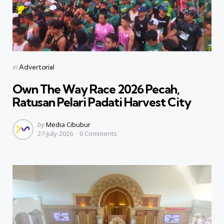
Categories
Posted
in
Advertorial
in
Own The Way Race 2026 Pecah,
Ratusan Pelari Padati Harvest City
Posted
by
Media Cibubur
27-July-2026
0
Comments
by