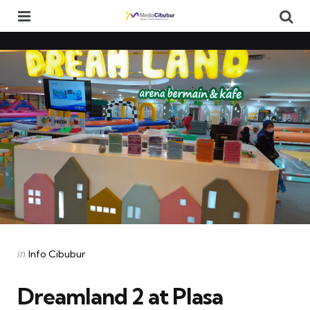
Menu
Se
Categories
Posted
in
Info Cibubur
in
Dreamland 2 at Plasa