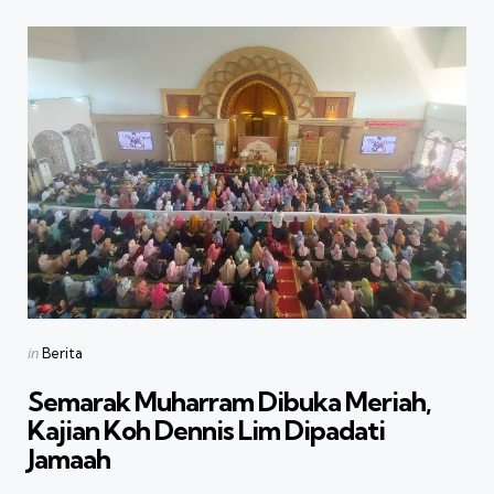
Categories
Posted
in
Berita
in
Semarak Muharram Dibuka Meriah,
Kajian Koh Dennis Lim Dipadati
Jamaah