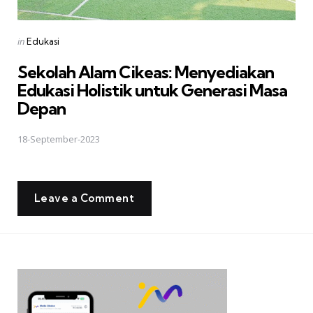
Posted
in
Edukasi
in
Sekolah Alam Cikeas: Menyediakan
Edukasi Holistik untuk Generasi Masa
Depan
18-September-2023
Leave a Comment