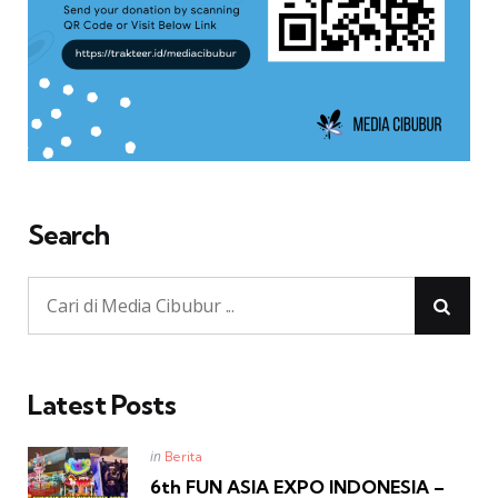
Search
Latest Posts
Posted
in
Berita
in
6th FUN ASIA EXPO INDONESIA –