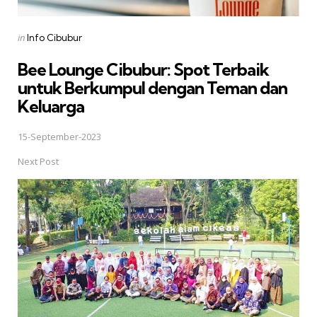
Posted
in
Info Cibubur
in
Bee Lounge Cibubur: Spot Terbaik
untuk Berkumpul dengan Teman dan
Keluarga
15-September-2023
Next Post