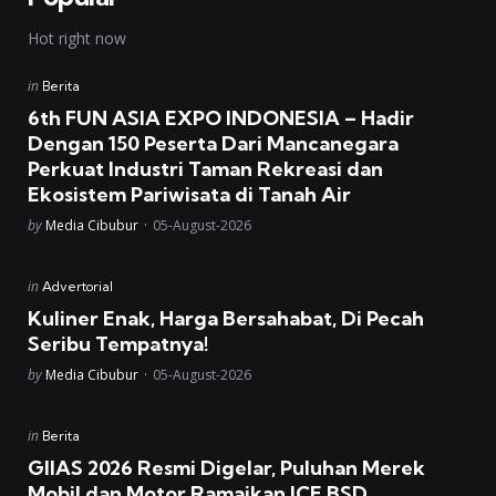
Hot right now
Posted
in
Berita
in
6th FUN ASIA EXPO INDONESIA – Hadir
Dengan 150 Peserta Dari Mancanegara
Perkuat Industri Taman Rekreasi dan
Ekosistem Pariwisata di Tanah Air
Posted
by
Media Cibubur
05-August-2026
Posted
in
Advertorial
in
Kuliner Enak, Harga Bersahabat, Di Pecah
Seribu Tempatnya!
Posted
by
Media Cibubur
05-August-2026
Posted
in
Berita
in
GIIAS 2026 Resmi Digelar, Puluhan Merek
Mobil dan Motor Ramaikan ICE BSD