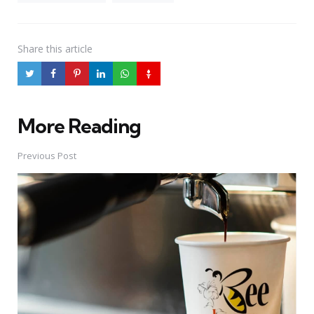
Share
this article
More Reading
Post
navigation
Previous Post