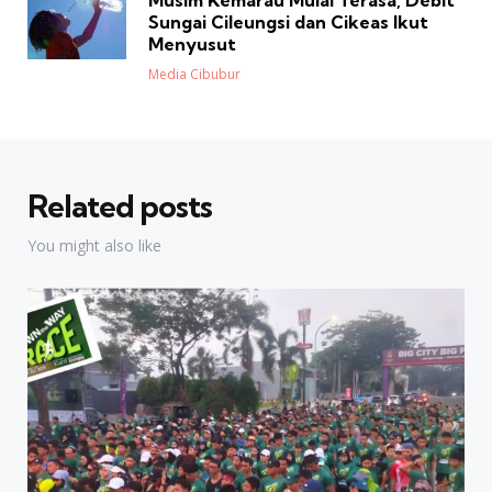
Musim Kemarau Mulai Terasa, Debit
Sungai Cileungsi dan Cikeas Ikut
Menyusut
Posted
Media Cibubur
Related posts
You might also like