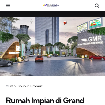
Menu
Se
Categories
Posted
in
Info Cibubur
Properti
in
Rumah Impian di Grand