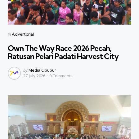
Categories
Posted
in
Advertorial
in
Own The Way Race 2026 Pecah,
Ratusan Pelari Padati Harvest City
Posted
by
Media Cibubur
27-July-2026
0
Comments
by