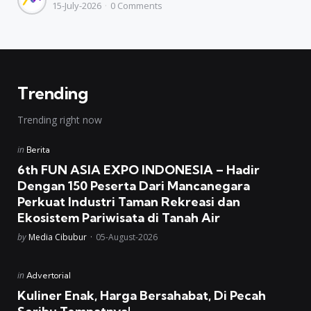
15-July-2026
0
Comments
by
Trending
Trending right now
Posted
in
Berita
in
6th FUN ASIA EXPO INDONESIA – Hadir
Dengan 150 Peserta Dari Mancanegara
Perkuat Industri Taman Rekreasi dan
Ekosistem Pariwisata di Tanah Air
Posted
by
Media Cibubur
05-August-2026
Posted
in
Advertorial
in
Kuliner Enak, Harga Bersahabat, Di Pecah