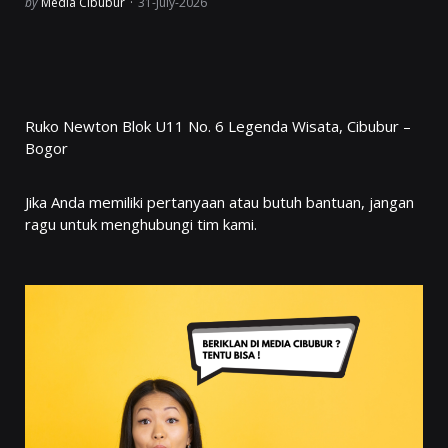
Posted
by
Media Cibubur
31-July-2026
Ruko Newton Blok U11 No. 6 Legenda Wisata, Cibubur –
Bogor
Jika Anda memiliki pertanyaan atau butuh bantuan, jangan
ragu untuk menghubungi tim kami.