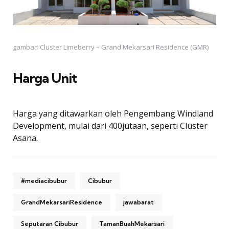
gambar: Cluster Limeberry – Grand Mekarsari Residence (GMR)
Harga Unit
Harga yang ditawarkan oleh Pengembang Windland
Development, mulai dari 400jutaan, seperti Cluster
Asana.
#mediacibubur
Cibubur
GrandMekarsariResidence
jawabarat
Seputaran Cibubur
TamanBuahMekarsari