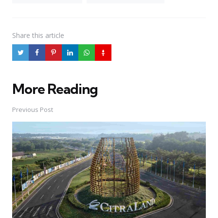
Share
this article
More Reading
Post
navigation
Previous Post