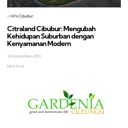
Posted
in
Info Cibubur
in
Citraland Cibubur: Mengubah
Kehidupan Suburban dengan
Kenyamanan Modern
19-September-2023
Next Post