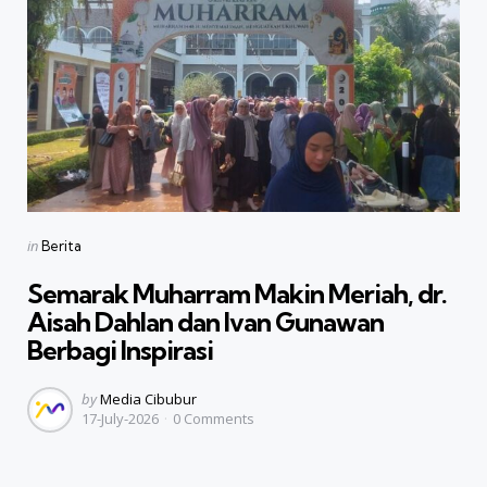
Categories
Posted
in
Berita
in
Semarak Muharram Makin Meriah, dr.
Aisah Dahlan dan Ivan Gunawan
Berbagi Inspirasi
Posted
by
Media Cibubur
17-July-2026
0
Comments
by