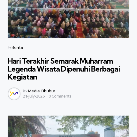
Categories
Posted
in
Berita
in
Hari Terakhir Semarak Muharram
Legenda Wisata Dipenuhi Berbagai
Kegiatan
Posted
by
Media Cibubur
21-July-2026
0
Comments
by