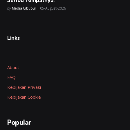
Seribu Tempatnya!
Posted
by
Media Cibubur
05-August-2026
Links
About
FAQ
Kebijakan Privasi
Kebijakan Cookie
Popular