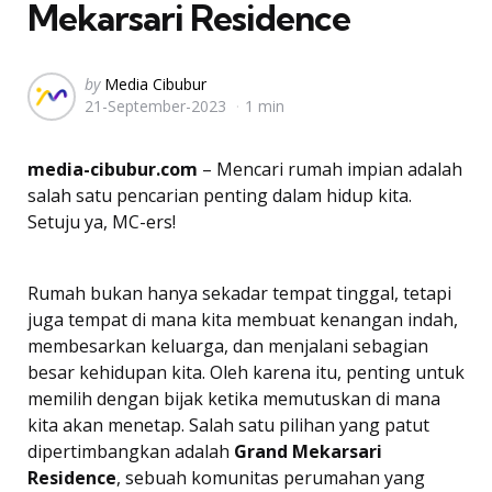
Mekarsari Residence
Posted
by
Media Cibubur
21-September-2023
1 min
by
media-cibubur.com
– Mencari rumah impian adalah
salah satu pencarian penting dalam hidup kita.
Setuju ya, MC-ers!
Rumah bukan hanya sekadar tempat tinggal, tetapi
juga tempat di mana kita membuat kenangan indah,
membesarkan keluarga, dan menjalani sebagian
besar kehidupan kita. Oleh karena itu, penting untuk
memilih dengan bijak ketika memutuskan di mana
kita akan menetap. Salah satu pilihan yang patut
dipertimbangkan adalah
Grand Mekarsari
Residence
, sebuah komunitas perumahan yang