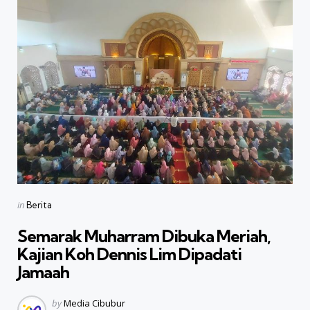
Categories
Posted
in
Berita
in
Semarak Muharram Dibuka Meriah,
Kajian Koh Dennis Lim Dipadati
Jamaah
Posted
by
Media Cibubur