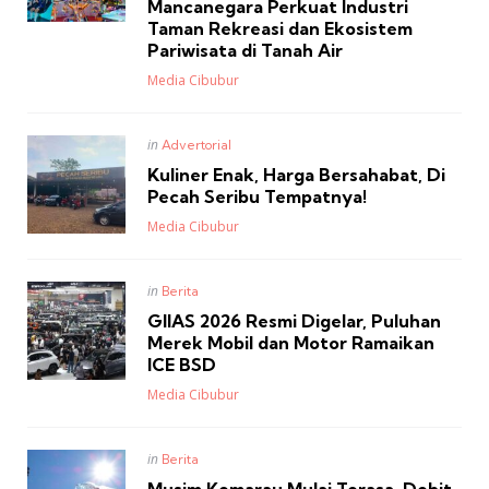
Mancanegara Perkuat Industri
Taman Rekreasi dan Ekosistem
Pariwisata di Tanah Air
Posted
Media Cibubur
Posted
in
Advertorial
in
Kuliner Enak, Harga Bersahabat, Di
Pecah Seribu Tempatnya!
Posted
Media Cibubur
Posted
in
Berita
in
GIIAS 2026 Resmi Digelar, Puluhan
Merek Mobil dan Motor Ramaikan
ICE BSD
Posted
Media Cibubur
Posted
in
Berita
in