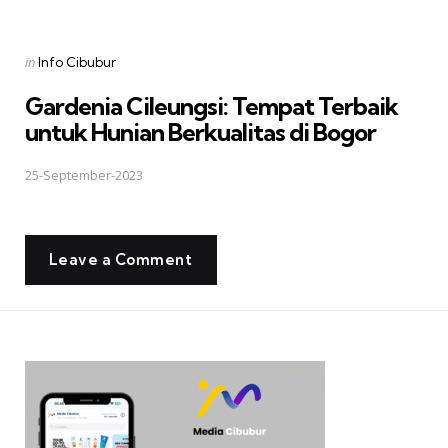
Posted
in
Info Cibubur
in
Gardenia Cileungsi: Tempat Terbaik
untuk Hunian Berkualitas di Bogor
25-September-2023
Leave a Comment