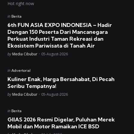
Hot right now
Posted
in
Berita
in
6th FUN ASIA EXPO INDONESIA – Hadir
Dengan 150 Peserta Dari Mancanegara
Perkuat Industri Taman Rekreasi dan
Ekosistem Pariwisata di Tanah Air
Posted
by
Media Cibubur
05-August-2026
Posted
in
Advertorial
in
Kuliner Enak, Harga Bersahabat, Di Pecah
Seribu Tempatnya!
Posted
by
Media Cibubur
05-August-2026
Posted
in
Berita
in
GIIAS 2026 Resmi Digelar, Puluhan Merek
Mobil dan Motor Ramaikan ICE BSD