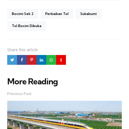
Bocimi Sek 2
Perbaikan Tol
Sukabumi
Tol Bocim Dibuka
Share
this article
More Reading
Post
navigation
Previous Post