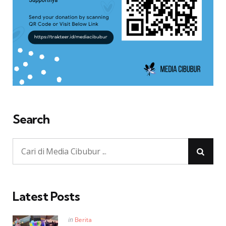
Search
Latest Posts
Posted
in
Berita