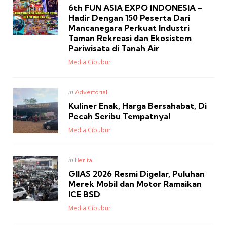
in
6th FUN ASIA EXPO INDONESIA –
Hadir Dengan 150 Peserta Dari
Mancanegara Perkuat Industri
Taman Rekreasi dan Ekosistem
Pariwisata di Tanah Air
Posted
Media Cibubur
Posted
in
Advertorial
in
Kuliner Enak, Harga Bersahabat, Di
Pecah Seribu Tempatnya!
Posted
Media Cibubur
Posted
in
Berita
in
GIIAS 2026 Resmi Digelar, Puluhan
Merek Mobil dan Motor Ramaikan
ICE BSD
Posted
Media Cibubur