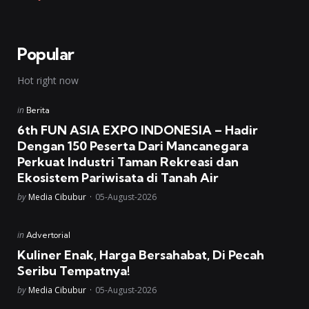
Popular
Hot right now
Posted
in
Berita
in
6th FUN ASIA EXPO INDONESIA – Hadir
Dengan 150 Peserta Dari Mancanegara
Perkuat Industri Taman Rekreasi dan
Ekosistem Pariwisata di Tanah Air
Posted
by
Media Cibubur
05-August-2026
Posted
in
Advertorial
in
Kuliner Enak, Harga Bersahabat, Di Pecah
Seribu Tempatnya!
Posted
by
Media Cibubur
05-August-2026