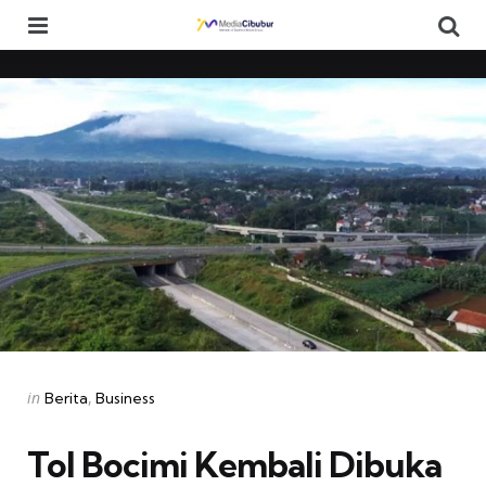
Menu
Se
Categories
Posted
in
Berita
Business
in
Tol Bocimi Kembali Dibuka