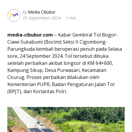
Posted
by
Media Cibubur
25-September-2024
1 min
by
media-cibubur.com
– Kabar Gembira! Tol Bogor-
Ciawi-Sukabumi (Bocimi) Seksi II Cigombong-
Parungkuda kembali beroperasi penuh pada Selasa
sore, 24 September 2024. Tol tersebut dibuka
setelah perbaikan akibat longsor di KM 64+600,
Kampung Sikup, Desa Purwasari, Kecamatan
Cicurug. Proses perbaikan dilakukan oleh
Kementerian PUPR, Badan Pengaturan Jalan Tol
(BPJT), dan Korlantas Polri.