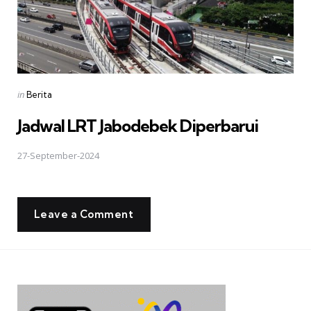
Posted
in
Berita
in
Jadwal LRT Jabodebek Diperbarui
27-September-2024
Leave a Comment