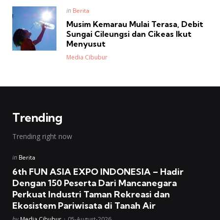
Posted
in
Berita
in
Musim Kemarau Mulai Terasa, Debit
Sungai Cileungsi dan Cikeas Ikut
Menyusut
Posted
Media Cibubur
Trending
Trending right now
Posted
in
Berita
in
6th FUN ASIA EXPO INDONESIA – Hadir
Dengan 150 Peserta Dari Mancanegara
Perkuat Industri Taman Rekreasi dan
Ekosistem Pariwisata di Tanah Air
Posted
by
Media Cibubur
05-August-2026