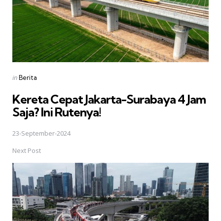
Posted
in
Berita
in
Kereta Cepat Jakarta-Surabaya 4 Jam
Saja? Ini Rutenya!
23-September-2024
Next Post