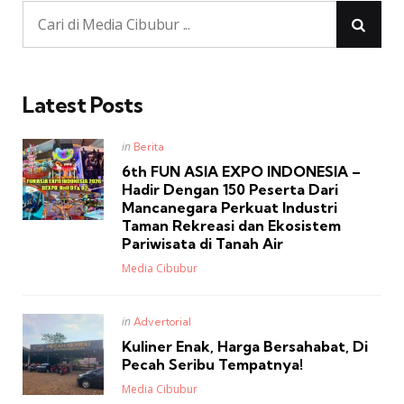
Latest Posts
Posted
in
Berita
in
6th FUN ASIA EXPO INDONESIA –
Hadir Dengan 150 Peserta Dari
Mancanegara Perkuat Industri
Taman Rekreasi dan Ekosistem
Pariwisata di Tanah Air
Posted
Media Cibubur
Posted
in
Advertorial
in
Kuliner Enak, Harga Bersahabat, Di
Pecah Seribu Tempatnya!
Posted
Media Cibubur