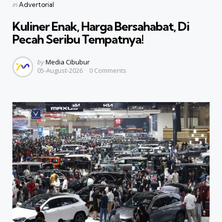
Categories
Posted
in
Advertorial
in
Kuliner Enak, Harga Bersahabat, Di
Pecah Seribu Tempatnya!
Posted
by
Media Cibubur
05-August-2026
0
Comments
by