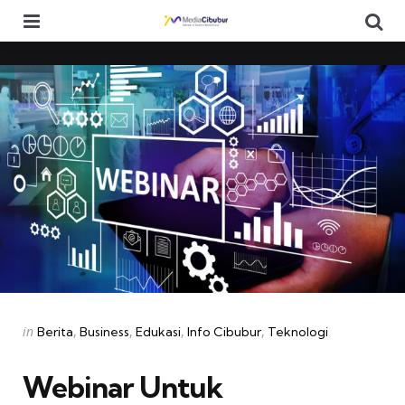
Menu
Se
Categories
Posted
in
Berita
Business
Edukasi
Info Cibubur
Teknologi
in
Webinar Untuk