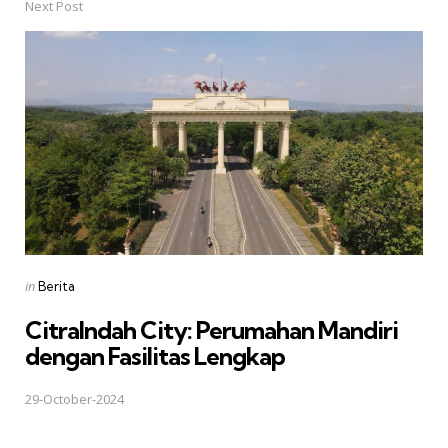
Next Post
Posted
in
Berita
in
CitraIndah City: Perumahan Mandiri
dengan Fasilitas Lengkap
29-October-2024