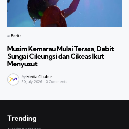
Categories
Posted
in
Berita
in
Musim Kemarau Mulai Terasa, Debit
Sungai Cileungsi dan Cikeas Ikut
Menyusut
Posted
by
Media Cibubur
30-July-2026
0
Comments
by
Trending