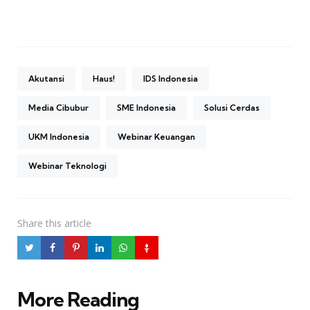
Akutansi
Haus!
IDS Indonesia
Media Cibubur
SME Indonesia
Solusi Cerdas
UKM Indonesia
Webinar Keuangan
Webinar Teknologi
Share
this article
More Reading
Post