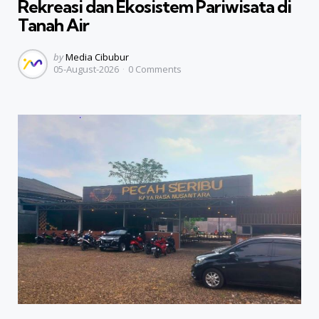
Rekreasi dan Ekosistem Pariwisata di
Tanah Air
Posted
by
Media Cibubur
05-August-2026
0
Comments
by