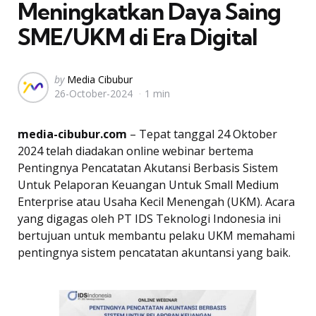
Meningkatkan Daya Saing
SME/UKM di Era Digital
Posted
by
Media Cibubur
26-October-2024
1 min
by
media-cibubur.com
– Tepat tanggal 24 Oktober
2024 telah diadakan online webinar bertema
Pentingnya Pencatatan Akutansi Berbasis Sistem
Untuk Pelaporan Keuangan Untuk Small Medium
Enterprise atau Usaha Kecil Menengah (UKM). Acara
yang digagas oleh PT IDS Teknologi Indonesia ini
bertujuan untuk membantu pelaku UKM memahami
pentingnya sistem pencatatan akuntansi yang baik.