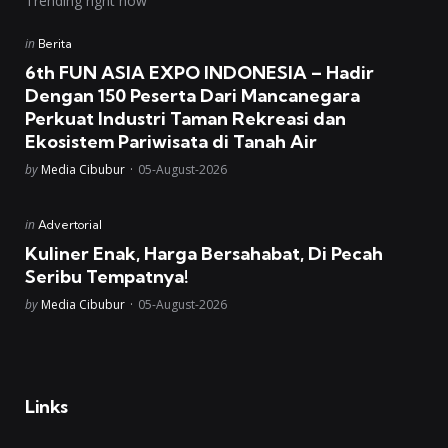
Trending right now
Posted
in
Berita
in
6th FUN ASIA EXPO INDONESIA – Hadir
Dengan 150 Peserta Dari Mancanegara
Perkuat Industri Taman Rekreasi dan
Ekosistem Pariwisata di Tanah Air
Posted
by
Media Cibubur
05-August-2026
Posted
in
Advertorial
in
Kuliner Enak, Harga Bersahabat, Di Pecah
Seribu Tempatnya!
Posted
by
Media Cibubur
05-August-2026
Links