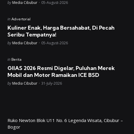
Posted
by
Media Cibubur
05-August-2026
Posted
in
Advertorial
in
Kuliner Enak, Harga Bersahabat, Di Pecah
Seribu Tempatnya!
Posted
by
Media Cibubur
05-August-2026
Posted
in
Berita
in
GIIAS 2026 Resmi Digelar, Puluhan Merek
Mobil dan Motor Ramaikan ICE BSD
Posted
by
Media Cibubur
31-July-2026
Ruko Newton Blok U11 No. 6 Legenda Wisata, Cibubur –
Bogor