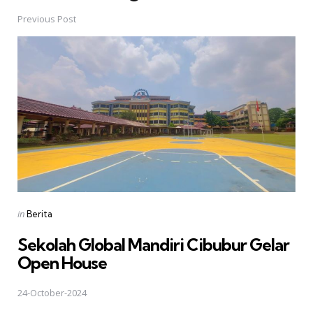
navigation
Previous Post
Posted
in
Berita
in
Sekolah Global Mandiri Cibubur Gelar
Open House
24-October-2024