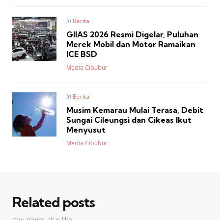
Posted
in
Berita
in
GIIAS 2026 Resmi Digelar, Puluhan
Merek Mobil dan Motor Ramaikan
ICE BSD
Posted
Media Cibubur
Posted
in
Berita
in
Musim Kemarau Mulai Terasa, Debit
Sungai Cileungsi dan Cikeas Ikut
Menyusut
Posted
Media Cibubur
Related posts
You might also like