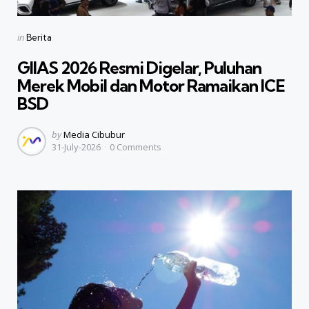
Categories
Posted
in
Berita
in
GIIAS 2026 Resmi Digelar, Puluhan
Merek Mobil dan Motor Ramaikan ICE
BSD
Posted
by
Media Cibubur
31-July-2026
0
Comments
by