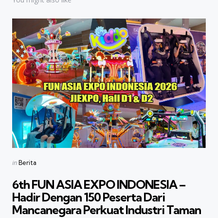
Categories
Posted
in
Berita
in
6th FUN ASIA EXPO INDONESIA –
Hadir Dengan 150 Peserta Dari
Mancanegara Perkuat Industri Taman