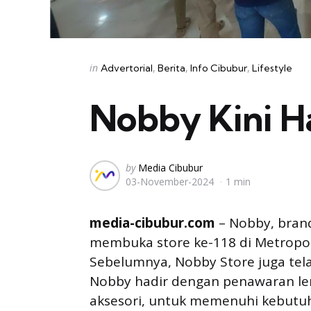
Categories
Posted
in
Advertorial
Berita
Info Cibubur
Lifestyle
in
Nobby Kini Ha
Posted
by
Media Cibubur
03-November-2024
1 min
by
media-cibubur.com
– Nobby, brand
membuka store ke-118 di Metropoli
Sebelumnya, Nobby Store juga tela
Nobby hadir dengan penawaran leng
aksesori, untuk memenuhi kebutuh