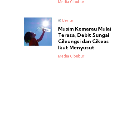
Posted
Media Cibubur
Posted
in
Berita
in
Musim Kemarau Mulai
Terasa, Debit Sungai
Cileungsi dan Cikeas
Ikut Menyusut
Posted
Media Cibubur