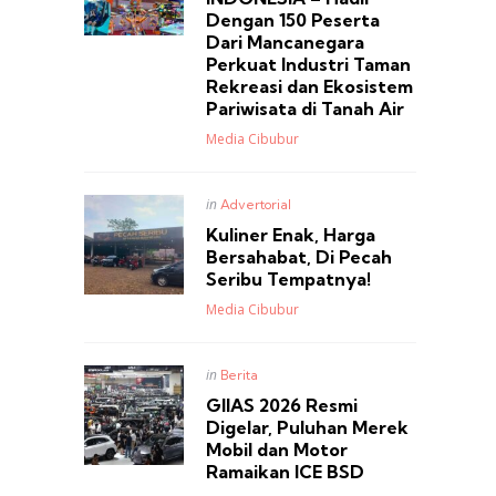
Dengan 150 Peserta
Dari Mancanegara
Perkuat Industri Taman
Rekreasi dan Ekosistem
Pariwisata di Tanah Air
Posted
Media Cibubur
Posted
in
Advertorial
in
Kuliner Enak, Harga
Bersahabat, Di Pecah
Seribu Tempatnya!
Posted
Media Cibubur
Posted
in
Berita
in
GIIAS 2026 Resmi
Digelar, Puluhan Merek
Mobil dan Motor
Ramaikan ICE BSD