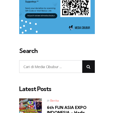
Search
Latest Posts
Posted
in
Berita
in
6th FUN ASIA EXPO
INDONESIA – Hadir