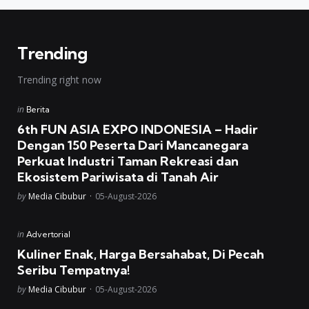
Trending
Trending right now
Posted
in
Berita
in
6th FUN ASIA EXPO INDONESIA – Hadir
Dengan 150 Peserta Dari Mancanegara
Perkuat Industri Taman Rekreasi dan
Ekosistem Pariwisata di Tanah Air
Posted
by
Media Cibubur
05-August-2026
Posted
in
Advertorial
in
Kuliner Enak, Harga Bersahabat, Di Pecah
Seribu Tempatnya!
Posted
by
Media Cibubur
05-August-2026