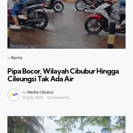
Categories
Posted
in
Berita
in
Pipa Bocor, Wilayah Cibubur Hingga
Cileungsi Tak Ada Air
Posted
by
Media Cibubur
20-July-2026
0
Comments
by