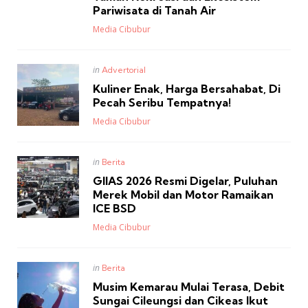
Pariwisata di Tanah Air
Posted
Media Cibubur
Posted
in
Advertorial
in
Kuliner Enak, Harga Bersahabat, Di
Pecah Seribu Tempatnya!
Posted
Media Cibubur
Posted
in
Berita
in
GIIAS 2026 Resmi Digelar, Puluhan
Merek Mobil dan Motor Ramaikan
ICE BSD
Posted
Media Cibubur
Posted
in
Berita
in
Musim Kemarau Mulai Terasa, Debit
Sungai Cileungsi dan Cikeas Ikut