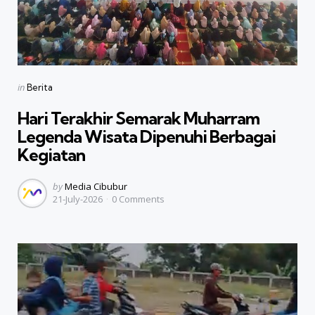
Categories
Posted
in
Berita
in
Hari Terakhir Semarak Muharram
Legenda Wisata Dipenuhi Berbagai
Kegiatan
Posted
by
Media Cibubur
21-July-2026
0
Comments
by