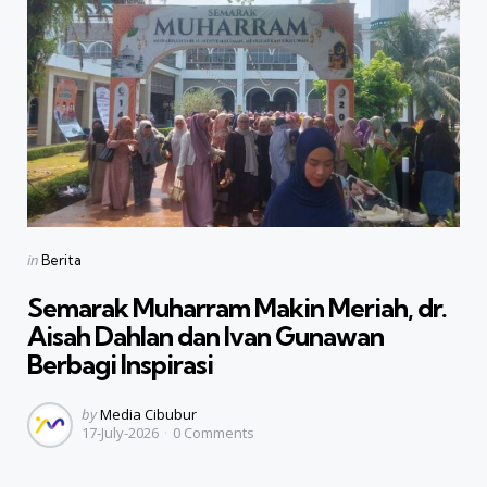
Categories
Posted
in
Berita
in
Semarak Muharram Makin Meriah, dr.
Aisah Dahlan dan Ivan Gunawan
Berbagi Inspirasi
Posted
by
Media Cibubur
17-July-2026
0
Comments
by