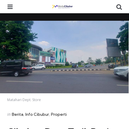
Menu
Se
Matahari Dept. Store
Categories
Posted
in
Berita
Info Cibubur
Properti
in