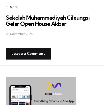
Posted
in
Berita
in
Sekolah Muhammadiyah Cileungsi
Gelar Open House Akbar
09-November-2024
Leave a Comment