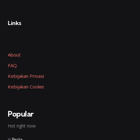
Links
About
FAQ
Kebijakan Privasi
Kebijakan Cookie
Popular
Hot right now
Posted
in
Berita