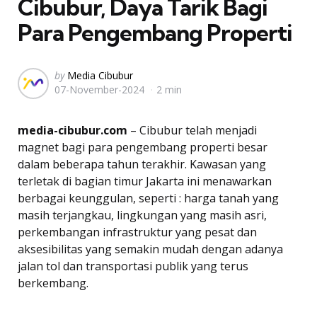
Cibubur, Daya Tarik Bagi
Para Pengembang Properti
Posted
by
Media Cibubur
07-November-2024
2 min
by
media-cibubur.com
– Cibubur telah menjadi
magnet bagi para pengembang properti besar
dalam beberapa tahun terakhir. Kawasan yang
terletak di bagian timur Jakarta ini menawarkan
berbagai keunggulan, seperti : harga tanah yang
masih terjangkau, lingkungan yang masih asri,
perkembangan infrastruktur yang pesat dan
aksesibilitas yang semakin mudah dengan adanya
jalan tol dan transportasi publik yang terus
berkembang.