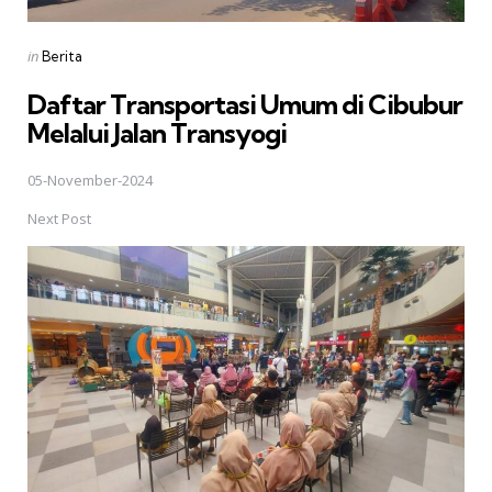
Posted
in
Berita
in
Daftar Transportasi Umum di Cibubur
Melalui Jalan Transyogi
05-November-2024
Next Post