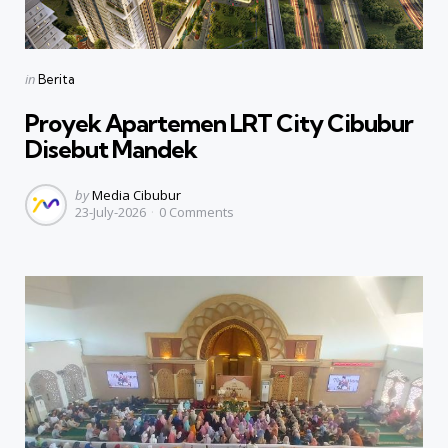
Categories
Posted
in
Berita
in
Proyek Apartemen LRT City Cibubur
Disebut Mandek
Posted
by
Media Cibubur
23-July-2026
0
Comments
by