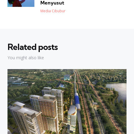
Menyusut
Posted
Media Cibubur
Related posts
You might also like