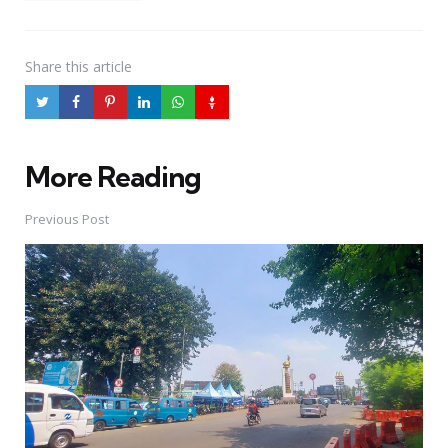
Share
this article
More Reading
Post
navigation
Previous Post