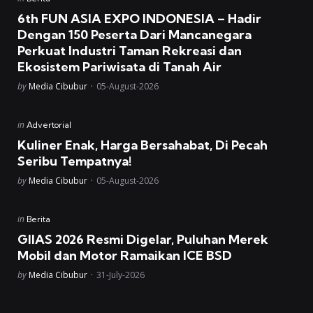
in
6th FUN ASIA EXPO INDONESIA – Hadir
Dengan 150 Peserta Dari Mancanegara
Perkuat Industri Taman Rekreasi dan
Ekosistem Pariwisata di Tanah Air
Posted
by
Media Cibubur
05-August-2026
Posted
in
Advertorial
in
Kuliner Enak, Harga Bersahabat, Di Pecah
Seribu Tempatnya!
Posted
by
Media Cibubur
05-August-2026
Posted
in
Berita
in
GIIAS 2026 Resmi Digelar, Puluhan Merek
Mobil dan Motor Ramaikan ICE BSD
Posted
by
Media Cibubur
31-July-2026