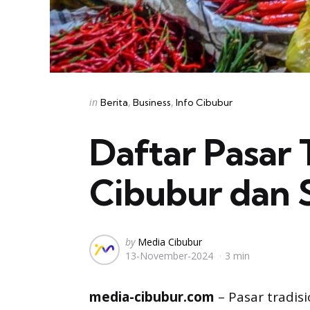
Categories
Posted
in
Berita
Business
Info Cibubur
in
Daftar Pasar T
Cibubur dan 
Posted
by
Media Cibubur
13-November-2024
3 min
by
media-cibubur.com
– Pasar tradisi