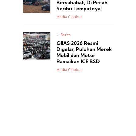
Bersahabat, Di Pecah
Seribu Tempatnya!
Posted
Media Cibubur
Posted
in
Berita
in
GIIAS 2026 Resmi
Digelar, Puluhan Merek
Mobil dan Motor
Ramaikan ICE BSD
Posted
Media Cibubur