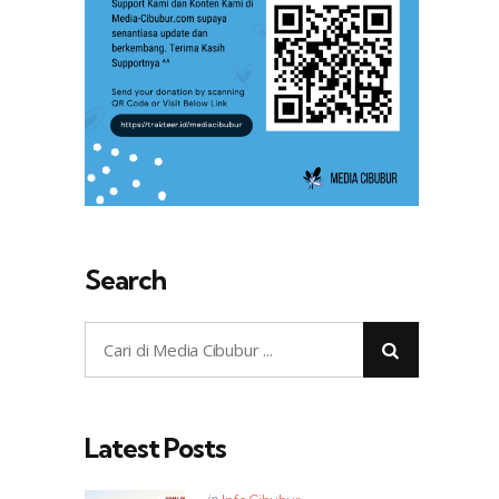
Search
Latest Posts
Posted