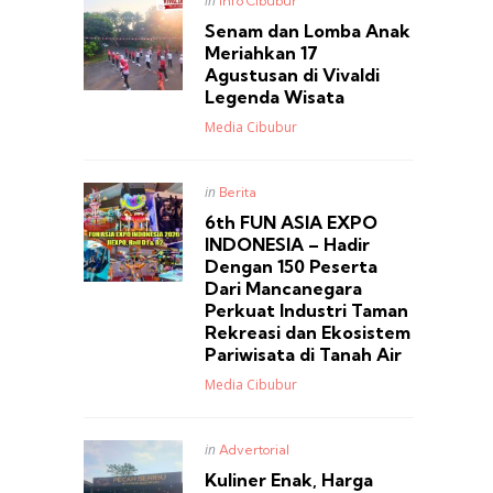
in
Info Cibubur
in
Senam dan Lomba Anak
Meriahkan 17
Agustusan di Vivaldi
Legenda Wisata
Posted
Media Cibubur
Posted
in
Berita
in
6th FUN ASIA EXPO
INDONESIA – Hadir
Dengan 150 Peserta
Dari Mancanegara
Perkuat Industri Taman
Rekreasi dan Ekosistem
Pariwisata di Tanah Air
Posted
Media Cibubur
Posted
in
Advertorial
in
Kuliner Enak, Harga