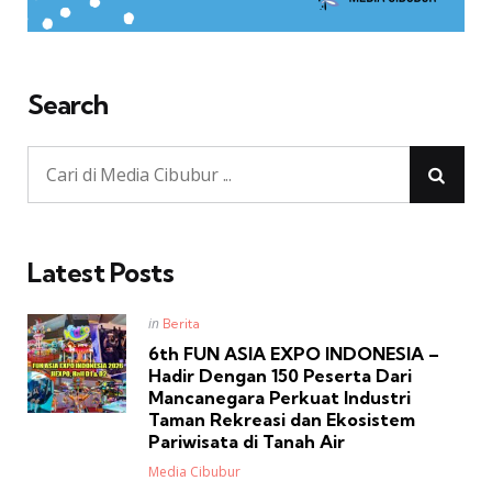
Search
Latest Posts
Posted
in
Berita
in
6th FUN ASIA EXPO INDONESIA –
Hadir Dengan 150 Peserta Dari
Mancanegara Perkuat Industri
Taman Rekreasi dan Ekosistem
Pariwisata di Tanah Air
Posted
Media Cibubur