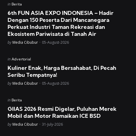
Posted
in
Berita
in
6th FUN ASIA EXPO INDONESIA – Hadir
Dengan 150 Peserta Dari Mancanegara
Perkuat Industri Taman Rekreasi dan
Ekosistem Pariwisata di Tanah Air
Posted
by
Media Cibubur
05-August-2026
Posted
in
Advertorial
in
Kuliner Enak, Harga Bersahabat, Di Pecah
Seribu Tempatnya!
Posted
by
Media Cibubur
05-August-2026
Posted
in
Berita
in
GIIAS 2026 Resmi Digelar, Puluhan Merek
Mobil dan Motor Ramaikan ICE BSD
Posted
by
Media Cibubur
31-July-2026