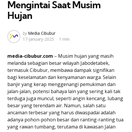
Mengintai Saat Musim
Hujan
Posted
by
Media Cibubur
17-January-2025
1 min
by
media-cibubur.com
– Musim hujan yang masih
melanda sebagian besar wilayah Jabodetabek,
termasuk Cibubur, membawa dampak signifikan
bagi keselamatan dan kenyamanan warga. Selain
banjir yang kerap menggenangi pemukiman dan
jalan-jalan, potensi bahaya lain yang sering kali tak
terduga juga muncul, seperti angin kencang, lubang
besar yang terendam air. Namun, salah satu
ancaman terbesar yang harus diwaspadai adalah
adanya pohon-pohon besar dan ranting-ranting tua
yang rawan tumbang, terutama di kawasan Jalan