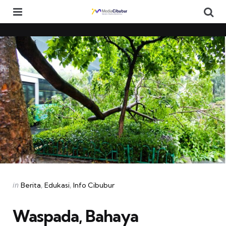
Menu
Se
Categories
Posted
in
Berita
Edukasi
Info Cibubur
in
Waspada, Bahaya