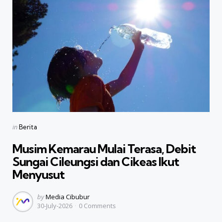
Categories
Posted
in
Berita
in
Musim Kemarau Mulai Terasa, Debit
Sungai Cileungsi dan Cikeas Ikut
Menyusut
Posted
by
Media Cibubur
30-July-2026
0
Comments
by