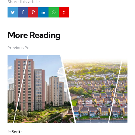
Share
this article
More Reading
Post
navigation
Previous Post
Posted
in
Berita