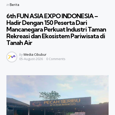
Categories
Posted
in
Berita
in
6th FUN ASIA EXPO INDONESIA –
Hadir Dengan 150 Peserta Dari
Mancanegara Perkuat Industri Taman
Rekreasi dan Ekosistem Pariwisata di
Tanah Air
Posted
by
Media Cibubur
05-August-2026
0
Comments
by