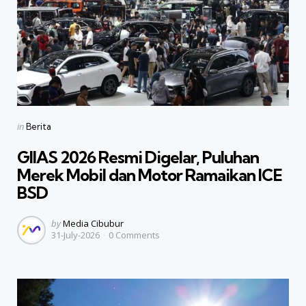
Categories
Posted
in
Berita
in
GIIAS 2026 Resmi Digelar, Puluhan
Merek Mobil dan Motor Ramaikan ICE
BSD
Posted
by
Media Cibubur
31-July-2026
0
Comments
by