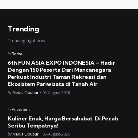
Trending
Trending right now
Posted
in
Berita
in
6th FUN ASIA EXPO INDONESIA – Hadir
Dengan 150 Peserta Dari Mancanegara
Perkuat Industri Taman Rekreasi dan
Ekosistem Pariwisata di Tanah Air
Posted
by
Media Cibubur
05-August-2026
Posted
in
Advertorial
in
Kuliner Enak, Harga Bersahabat, Di Pecah
Seribu Tempatnya!
Posted
by
Media Cibubur
05-August-2026