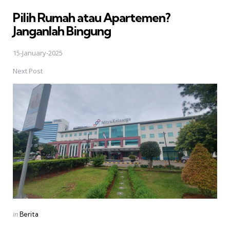
in
Pilih Rumah atau Apartemen?
Janganlah Bingung
15-January-2025
Next Post
Posted
in
Berita
in