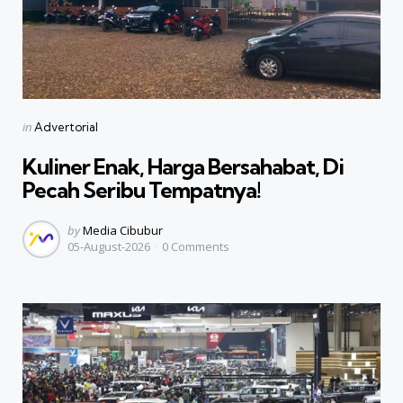
Categories
Posted
in
Advertorial
in
Kuliner Enak, Harga Bersahabat, Di
Pecah Seribu Tempatnya!
Posted
by
Media Cibubur
05-August-2026
0
Comments
by