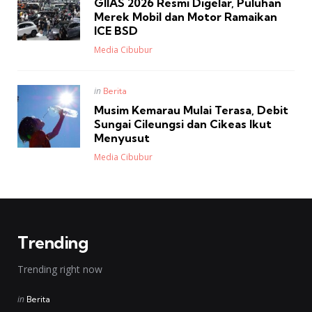
GIIAS 2026 Resmi Digelar, Puluhan
Merek Mobil dan Motor Ramaikan
ICE BSD
Posted
Media Cibubur
Posted
in
Berita
in
Musim Kemarau Mulai Terasa, Debit
Sungai Cileungsi dan Cikeas Ikut
Menyusut
Posted
Media Cibubur
Trending
Trending right now
Posted
in
Berita
in