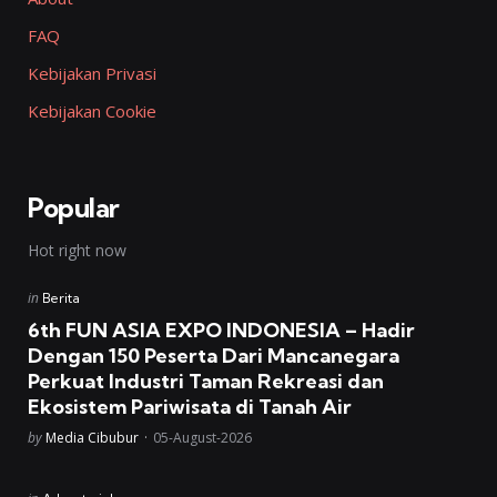
FAQ
Kebijakan Privasi
Kebijakan Cookie
Popular
Hot right now
Posted
in
Berita
in
6th FUN ASIA EXPO INDONESIA – Hadir
Dengan 150 Peserta Dari Mancanegara
Perkuat Industri Taman Rekreasi dan
Ekosistem Pariwisata di Tanah Air
Posted
by
Media Cibubur
05-August-2026