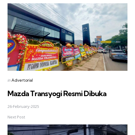
Posted
in
Advertorial
in
Mazda Transyogi Resmi Dibuka
26-February-2025
Next Post