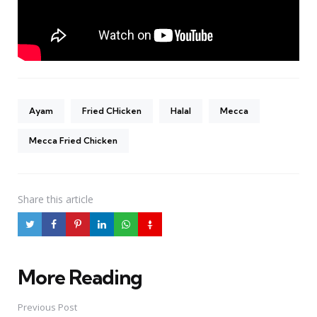
Ayam
Fried CHicken
Halal
Mecca
Mecca Fried Chicken
Share
this article
More Reading
Post
navigation
Previous Post