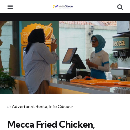
Menu
Se
Categories
Posted
in
Advertorial
Berita
Info Cibubur
in
Mecca Fried Chicken,