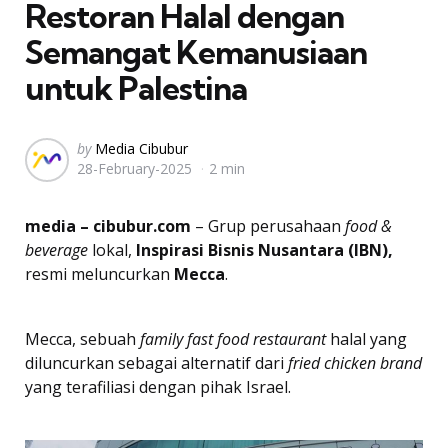
Restoran Halal dengan
Semangat Kemanusiaan
untuk Palestina
Posted
by
Media Cibubur
28-February-2025
2 min
by
media – cibubur.com
– Grup perusahaan
food &
beverage
lokal,
Inspirasi Bisnis Nusantara (IBN),
resmi meluncurkan
Mecca
.
Mecca, sebuah
family fast food restaurant
halal yang
diluncurkan sebagai alternatif dari
fried chicken brand
yang terafiliasi dengan pihak Israel.