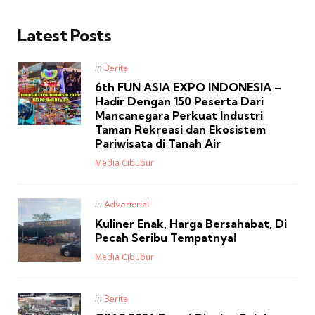
Latest Posts
Posted
in
Berita
in
6th FUN ASIA EXPO INDONESIA –
Hadir Dengan 150 Peserta Dari
Mancanegara Perkuat Industri
Taman Rekreasi dan Ekosistem
Pariwisata di Tanah Air
Posted
Media Cibubur
Posted
in
Advertorial
in
Kuliner Enak, Harga Bersahabat, Di
Pecah Seribu Tempatnya!
Posted
Media Cibubur
Posted
in
Berita
in