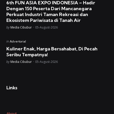
6th FUN ASIA EXPO INDONESIA – Hadir
Dengan 150 Peserta Dari Mancanegara
Perkuat Industri Taman Rekreasi dan
Ekosistem Pariwisata di Tanah Air
Posted
by
Media Cibubur
05-August-2026
Posted
in
Advertorial
in
Kuliner Enak, Harga Bersahabat, Di Pecah
Seribu Tempatnya!
Posted
by
Media Cibubur
05-August-2026
Links
About