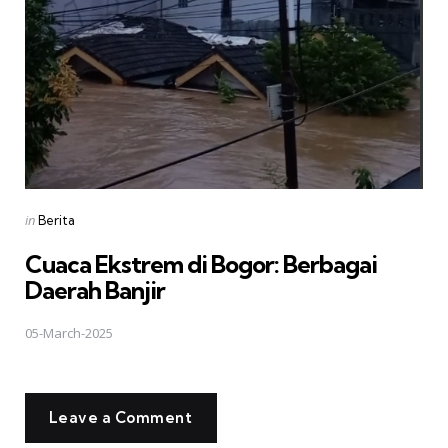
Posted
in
Berita
in
Cuaca Ekstrem di Bogor: Berbagai
Daerah Banjir
05-March-2025
Leave a Comment