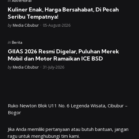
Posted
in
Advertorial
in
Kuliner Enak, Harga Bersahabat, Di Pecah
Seribu Tempatnya!
Posted
by
Media Cibubur
05-August-2026
Posted
in
Berita
in
GIIAS 2026 Resmi Digelar, Puluhan Merek
Mobil dan Motor Ramaikan ICE BSD
Posted
by
Media Cibubur
31-July-2026
Ruko Newton Blok U11 No. 6 Legenda Wisata, Cibubur –
Bogor
Jika Anda memiliki pertanyaan atau butuh bantuan, jangan
ragu untuk menghubungi tim kami.