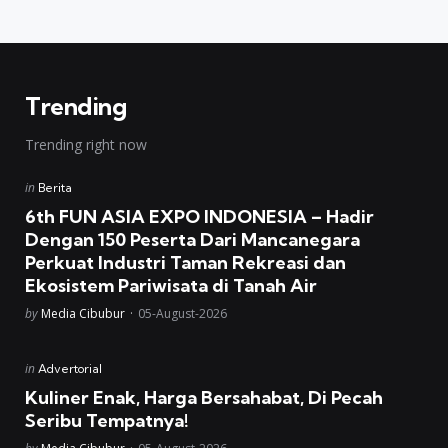
Trending
Trending right now
Posted
in
Berita
in
6th FUN ASIA EXPO INDONESIA – Hadir
Dengan 150 Peserta Dari Mancanegara
Perkuat Industri Taman Rekreasi dan
Ekosistem Pariwisata di Tanah Air
Posted
by
Media Cibubur
05-August-2026
Posted
in
Advertorial
in
Kuliner Enak, Harga Bersahabat, Di Pecah
Seribu Tempatnya!
Posted