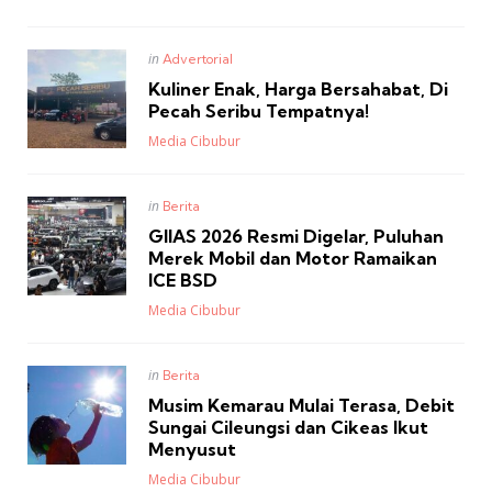
Posted
in
Advertorial
in
Kuliner Enak, Harga Bersahabat, Di
Pecah Seribu Tempatnya!
Posted
Media Cibubur
Posted
in
Berita
in
GIIAS 2026 Resmi Digelar, Puluhan
Merek Mobil dan Motor Ramaikan
ICE BSD
Posted
Media Cibubur
Posted
in
Berita
in
Musim Kemarau Mulai Terasa, Debit
Sungai Cileungsi dan Cikeas Ikut
Menyusut
Posted
Media Cibubur