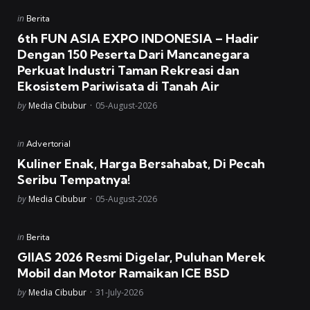
Posted
in
Berita
in
6th FUN ASIA EXPO INDONESIA – Hadir
Dengan 150 Peserta Dari Mancanegara
Perkuat Industri Taman Rekreasi dan
Ekosistem Pariwisata di Tanah Air
Posted
by
Media Cibubur
05-August-2026
Posted
in
Advertorial
in
Kuliner Enak, Harga Bersahabat, Di Pecah
Seribu Tempatnya!
Posted
by
Media Cibubur
05-August-2026
Posted
in
Berita
in
GIIAS 2026 Resmi Digelar, Puluhan Merek
Mobil dan Motor Ramaikan ICE BSD
Posted
by
Media Cibubur
31-July-2026