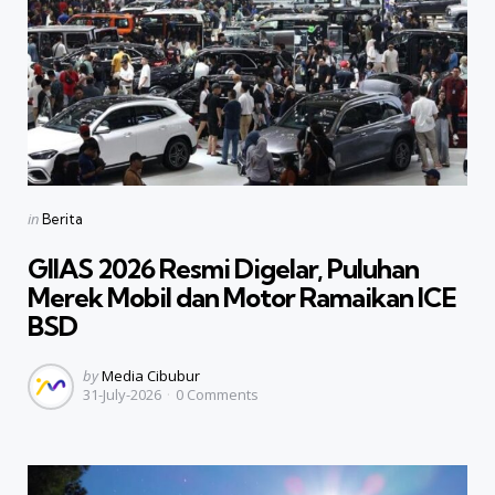
Categories
Posted
in
Berita
in
GIIAS 2026 Resmi Digelar, Puluhan
Merek Mobil dan Motor Ramaikan ICE
BSD
Posted
by
Media Cibubur
31-July-2026
0
Comments
by