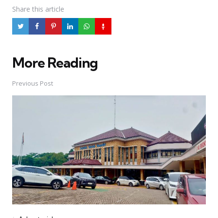
Share
this article
More Reading
Post
navigation
Previous Post