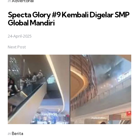
Posted
in
Advertorial
in
Specta Glory #9 Kembali Digelar SMP
Global Mandiri
24-April-2025
Next Post
Posted
in
Berita