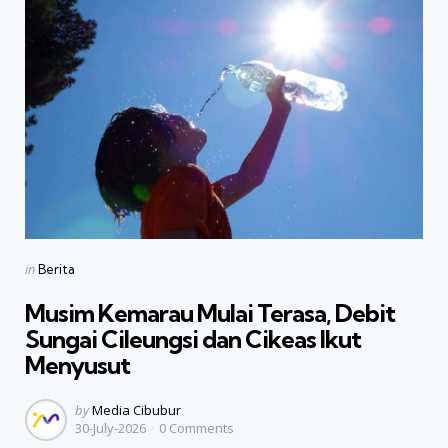
Categories
Posted
in
Berita
in
Musim Kemarau Mulai Terasa, Debit
Sungai Cileungsi dan Cikeas Ikut
Menyusut
Posted
by
Media Cibubur
30-July-2026
0
Comments
by