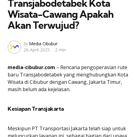
Transjabodetabek Kota
Wisata-Cawang Apakah
Akan Terwujud?
Posted
by
Media Cibubur
26-April-2025
2 min
by
media-cibubur.com
– Rencana pengoperasian rute
baru Transjabodetabek yang menghubungkan Kota
Wisata di Cibubur dengan Cawang, Jakarta Timur,
masih belum ada kejelasan.
Kesiapan Transjakarta
Meskipun PT Transportasi Jakarta telah siap untuk
meluncurkan layanan ini, sebagai bagian dari upaya