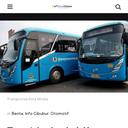
Menu
Se
Transportasi Kota Wisata
Categories
Posted
in
Berita
Info Cibubur
Otomotif
in