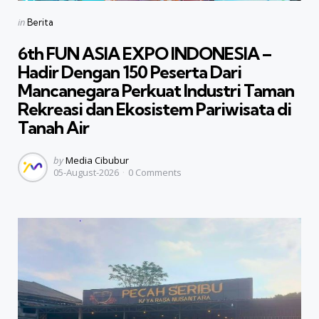
Categories
Posted
in
Berita
in
6th FUN ASIA EXPO INDONESIA –
Hadir Dengan 150 Peserta Dari
Mancanegara Perkuat Industri Taman
Rekreasi dan Ekosistem Pariwisata di
Tanah Air
Posted
by
Media Cibubur
05-August-2026
0
Comments
by