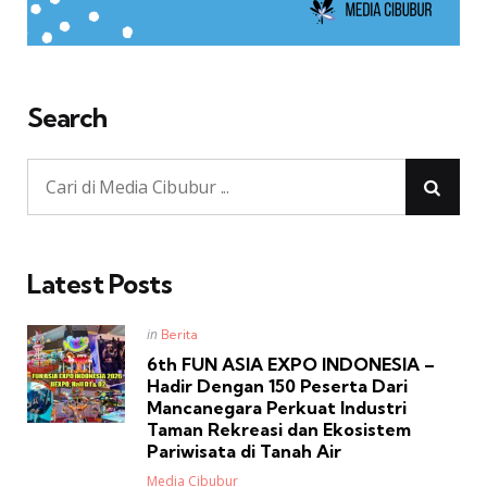
Search
Latest Posts
Posted
in
Berita
in
6th FUN ASIA EXPO INDONESIA –
Hadir Dengan 150 Peserta Dari
Mancanegara Perkuat Industri
Taman Rekreasi dan Ekosistem
Pariwisata di Tanah Air
Posted
Media Cibubur