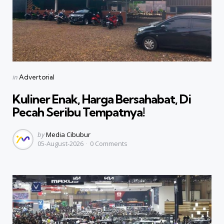
Categories
Posted
in
Advertorial
in
Kuliner Enak, Harga Bersahabat, Di
Pecah Seribu Tempatnya!
Posted
by
Media Cibubur
05-August-2026
0
Comments
by