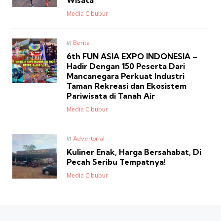
Posted
Media Cibubur
Posted
in
Berita
in
6th FUN ASIA EXPO INDONESIA –
Hadir Dengan 150 Peserta Dari
Mancanegara Perkuat Industri
Taman Rekreasi dan Ekosistem
Pariwisata di Tanah Air
Posted
Media Cibubur
Posted
in
Advertorial
in
Kuliner Enak, Harga Bersahabat, Di
Pecah Seribu Tempatnya!
Posted
Media Cibubur