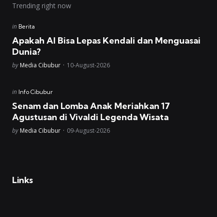
Trending right now
Posted
in
Berita
in
Apakah AI Bisa Lepas Kendali dan Menguasai
Dunia?
Posted
by
Media Cibubur
10-August-2026
Posted
in
Info Cibubur
in
Senam dan Lomba Anak Meriahkan 17
Agustusan di Vivaldi Legenda Wisata
Posted
by
Media Cibubur
09-August-2026
Links