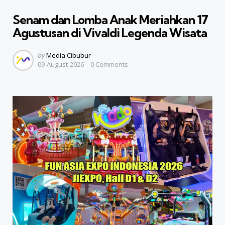
in
Senam dan Lomba Anak Meriahkan 17
Agustusan di Vivaldi Legenda Wisata
Posted
by
Media Cibubur
09-August-2026
0
Comments
by