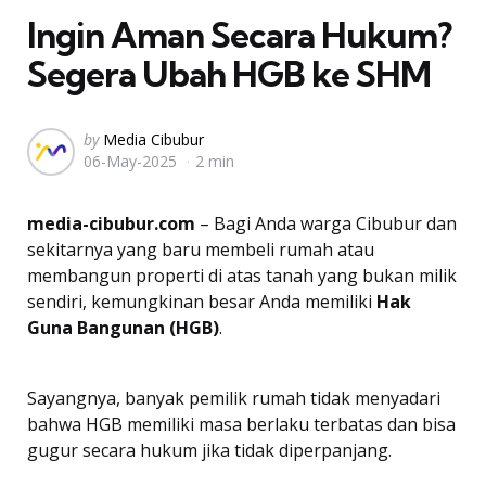
Ingin Aman Secara Hukum?
Segera Ubah HGB ke SHM
Posted
by
Media Cibubur
06-May-2025
2 min
by
media-cibubur.com
– Bagi Anda warga Cibubur dan
sekitarnya yang baru membeli rumah atau
membangun properti di atas tanah yang bukan milik
sendiri, kemungkinan besar Anda memiliki
Hak
Guna Bangunan (HGB)
.
Sayangnya, banyak pemilik rumah tidak menyadari
bahwa HGB memiliki masa berlaku terbatas dan bisa
gugur secara hukum jika tidak diperpanjang.