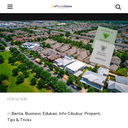
Menu
Se
HGB ke SHM
Categories
Posted
in
Berita
Business
Edukasi
Info Cibubur
Properti
in
Tips & Tricks