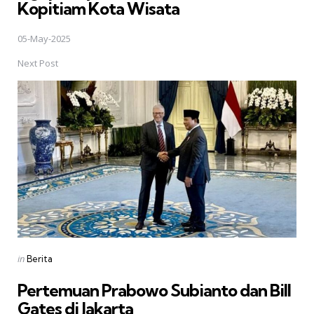
Kopitiam Kota Wisata
05-May-2025
Next Post
Posted
in
Berita
in
Pertemuan Prabowo Subianto dan Bill
Gates di Jakarta