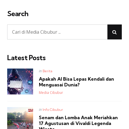
Search
Latest Posts
Posted
in
Berita
in
Apakah AI Bisa Lepas Kendali dan
Menguasai Dunia?
Posted
Media Cibubur
Posted
in
Info Cibubur
in
Senam dan Lomba Anak Meriahkan
17 Agustusan di Vivaldi Legenda
Wisata