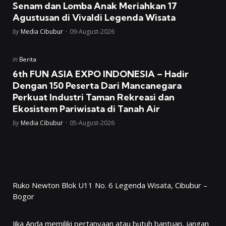
Senam dan Lomba Anak Meriahkan 17
Agustusan di Vivaldi Legenda Wisata
Posted
by
Media Cibubur
09-August-2026
Posted
in
Berita
in
6th FUN ASIA EXPO INDONESIA – Hadir
Dengan 150 Peserta Dari Mancanegara
Perkuat Industri Taman Rekreasi dan
Ekosistem Pariwisata di Tanah Air
Posted
by
Media Cibubur
05-August-2026
Ruko Newton Blok U11 No. 6 Legenda Wisata, Cibubur –
Bogor
Jika Anda memiliki pertanyaan atau butuh bantuan, jangan