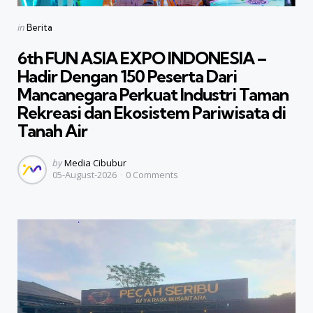
Categories
Posted
in
Berita
in
6th FUN ASIA EXPO INDONESIA –
Hadir Dengan 150 Peserta Dari
Mancanegara Perkuat Industri Taman
Rekreasi dan Ekosistem Pariwisata di
Tanah Air
Posted
by
Media Cibubur
05-August-2026
0
Comments
by