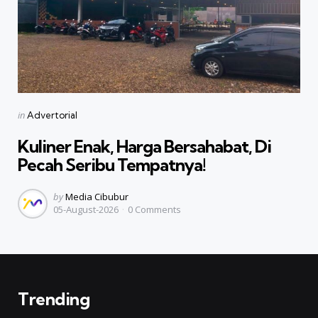
Categories
Posted
in
Advertorial
in
Kuliner Enak, Harga Bersahabat, Di
Pecah Seribu Tempatnya!
Posted
by
Media Cibubur
05-August-2026
0
Comments
by
Trending