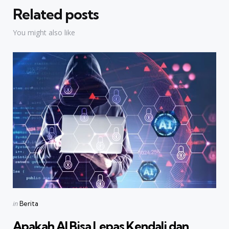
Related posts
You might also like
Categories
Posted
in
Berita
in
Apakah AI Bisa Lepas Kendali dan