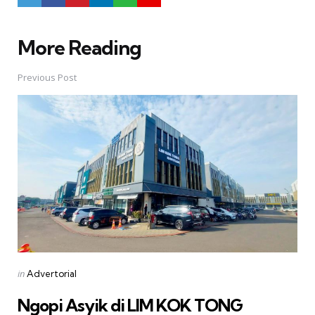
More Reading
Post
navigation
Previous Post
Posted
in
Advertorial
in
Ngopi Asyik di LIM KOK TONG