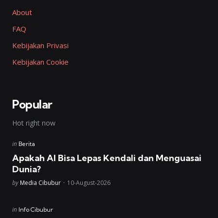
About
FAQ
Kebijakan Privasi
Kebijakan Cookie
Popular
Hot right now
Posted
in
Berita
in
Apakah AI Bisa Lepas Kendali dan Menguasai
Dunia?
Posted
by
Media Cibubur
10-August-2026
Posted
in
Info Cibubur
in