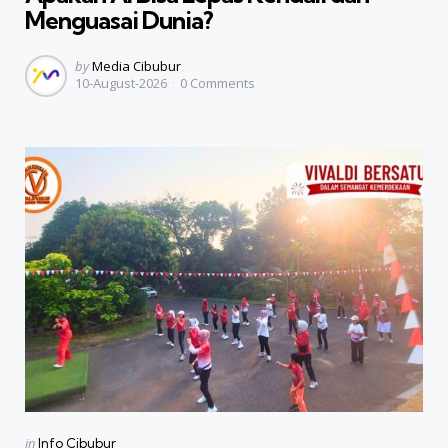
Menguasai Dunia?
Posted
by
Media Cibubur
10-August-2026
0
Comments
by
Categories
Posted
in
Info Cibubur