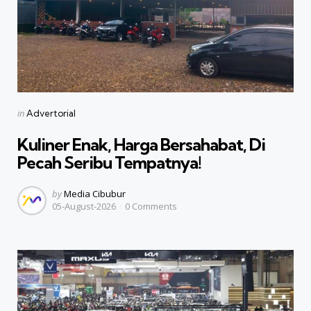
Categories
Posted
in
Advertorial
in
Kuliner Enak, Harga Bersahabat, Di
Pecah Seribu Tempatnya!
Posted
by
Media Cibubur
05-August-2026
0
Comments
by