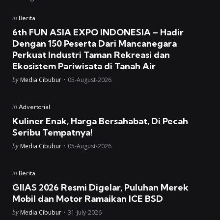
Posted
in
Berita
in
6th FUN ASIA EXPO INDONESIA – Hadir
Dengan 150 Peserta Dari Mancanegara
Perkuat Industri Taman Rekreasi dan
Ekosistem Pariwisata di Tanah Air
Posted
by
Media Cibubur
05-August-2026
Posted
in
Advertorial
in
Kuliner Enak, Harga Bersahabat, Di Pecah
Seribu Tempatnya!
Posted
by
Media Cibubur
05-August-2026
Posted
in
Berita
in
GIIAS 2026 Resmi Digelar, Puluhan Merek
Mobil dan Motor Ramaikan ICE BSD
Posted
by
Media Cibubur
31-July-2026