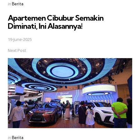
Posted
in
Berita
in
Apartemen Cibubur Semakin
Diminati, Ini Alasannya!
19-June-2025
Next Post
Posted
in
Berita