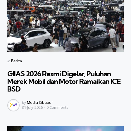
Categories
Posted
in
Berita
in
GIIAS 2026 Resmi Digelar, Puluhan
Merek Mobil dan Motor Ramaikan ICE
BSD
Posted
by
Media Cibubur
31-July-2026
0
Comments
by