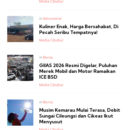
Posted
Media Cibubur
Posted
in
Advertorial
in
Kuliner Enak, Harga Bersahabat, Di
Pecah Seribu Tempatnya!
Posted
Media Cibubur
Posted
in
Berita
in
GIIAS 2026 Resmi Digelar, Puluhan
Merek Mobil dan Motor Ramaikan
ICE BSD
Posted
Media Cibubur
Posted
in
Berita
in
Musim Kemarau Mulai Terasa, Debit
Sungai Cileungsi dan Cikeas Ikut
Menyusut
Posted
Media Cibubur