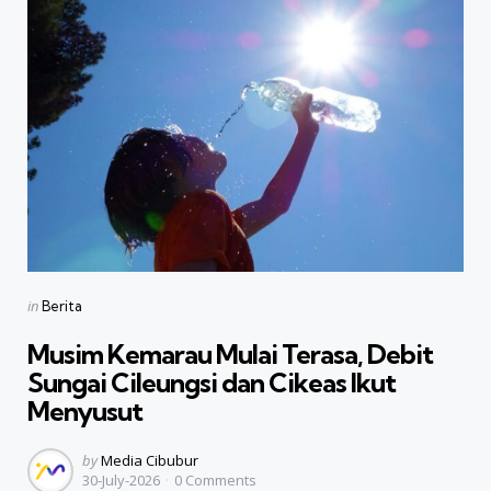
Categories
Posted
in
Berita
in
Musim Kemarau Mulai Terasa, Debit
Sungai Cileungsi dan Cikeas Ikut
Menyusut
Posted
by
Media Cibubur
30-July-2026
0
Comments
by