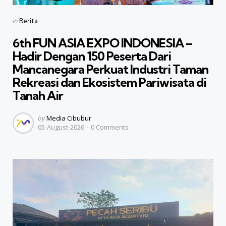
Categories
Posted
in
Berita
in
6th FUN ASIA EXPO INDONESIA –
Hadir Dengan 150 Peserta Dari
Mancanegara Perkuat Industri Taman
Rekreasi dan Ekosistem Pariwisata di
Tanah Air
Posted
by
Media Cibubur
05-August-2026
0
Comments
by