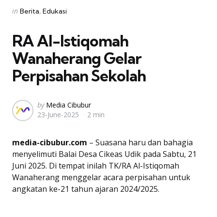
Categories
Posted
in
Berita
Edukasi
in
RA Al-Istiqomah
Wanaherang Gelar
Perpisahan Sekolah
Posted
by
Media Cibubur
23-June-2025
2 min
by
media-cibubur.com
– Suasana haru dan bahagia
menyelimuti Balai Desa Cikeas Udik pada Sabtu, 21
Juni 2025. Di tempat inilah TK/RA Al-Istiqomah
Wanaherang menggelar acara perpisahan untuk
angkatan ke-21 tahun ajaran 2024/2025.