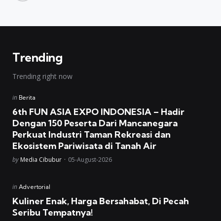
Trending
Trending right now
Posted
in
Berita
in
6th FUN ASIA EXPO INDONESIA – Hadir
Dengan 150 Peserta Dari Mancanegara
Perkuat Industri Taman Rekreasi dan
Ekosistem Pariwisata di Tanah Air
Posted
by
Media Cibubur
05-August-2026
Posted
in
Advertorial
in
Kuliner Enak, Harga Bersahabat, Di Pecah
Seribu Tempatnya!