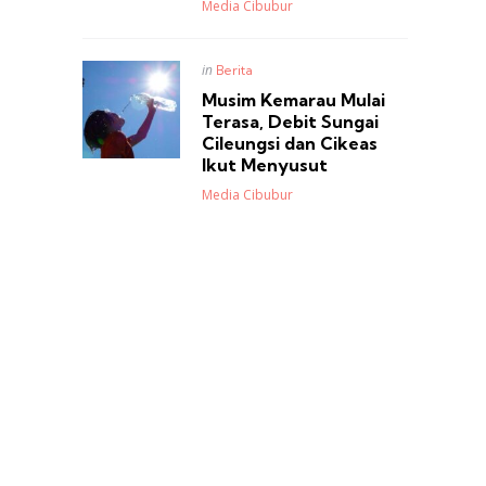
Posted
Media Cibubur
Posted
in
Berita
in
Musim Kemarau Mulai
Terasa, Debit Sungai
Cileungsi dan Cikeas
Ikut Menyusut
Posted
Media Cibubur