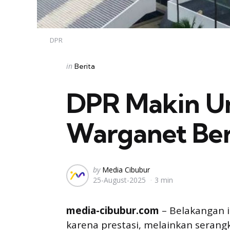
DPR
Categories
Posted
in
Berita
in
DPR Makin Un
Warganet Ber
Posted
by
Media Cibubur
25-August-2025
3 min
by
media-cibubur.com
– Belakangan i
karena prestasi, melainkan serang