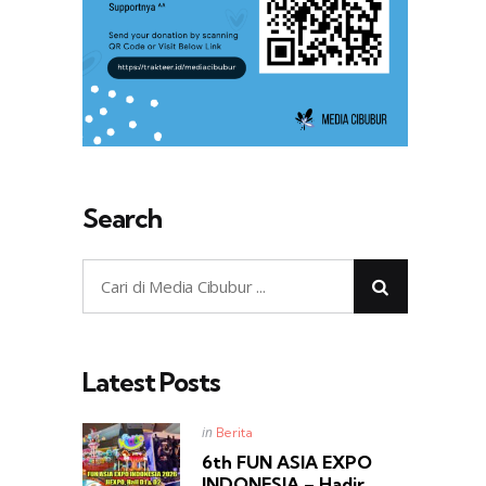
Search
Latest Posts
Posted
in
Berita
in
6th FUN ASIA EXPO
INDONESIA – Hadir