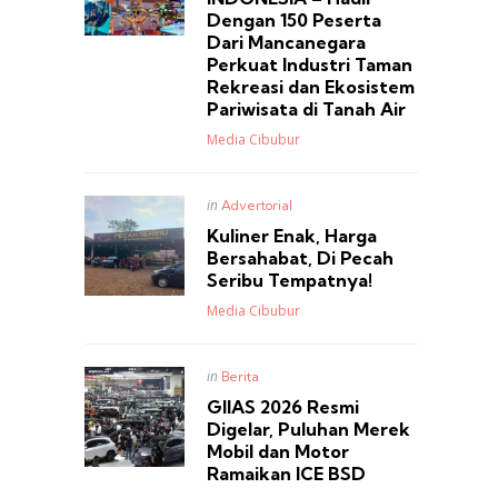
Dengan 150 Peserta
Dari Mancanegara
Perkuat Industri Taman
Rekreasi dan Ekosistem
Pariwisata di Tanah Air
Posted
Media Cibubur
Posted
in
Advertorial
in
Kuliner Enak, Harga
Bersahabat, Di Pecah
Seribu Tempatnya!
Posted
Media Cibubur
Posted
in
Berita
in
GIIAS 2026 Resmi
Digelar, Puluhan Merek
Mobil dan Motor
Ramaikan ICE BSD