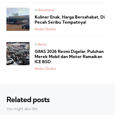
Posted
in
Advertorial
in
Kuliner Enak, Harga Bersahabat, Di
Pecah Seribu Tempatnya!
Posted
Media Cibubur
Posted
in
Berita
in
GIIAS 2026 Resmi Digelar, Puluhan
Merek Mobil dan Motor Ramaikan
ICE BSD
Posted
Media Cibubur
Related posts
You might also like