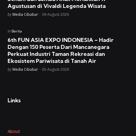
Agustusan di Vivaldi Legenda Wisata
Posted
by
Media Cibubur
09-August-2026
Posted
in
Berita
in
6th FUN ASIA EXPO INDONESIA – Hadir
Dengan 150 Peserta Dari Mancanegara
Perkuat Industri Taman Rekreasi dan
Ekosistem Pariwisata di Tanah Air
Posted
by
Media Cibubur
05-August-2026
Links
About