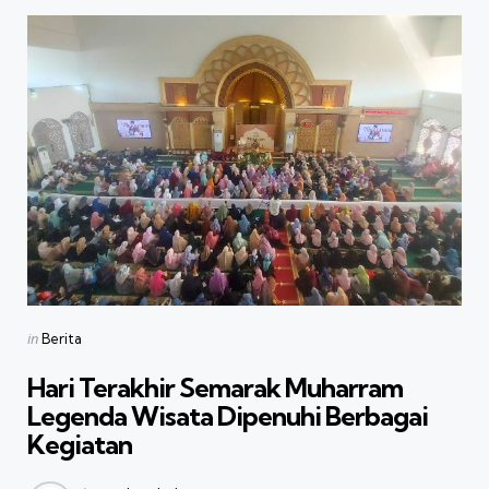
Categories
Posted
in
Berita
in
Hari Terakhir Semarak Muharram
Legenda Wisata Dipenuhi Berbagai
Kegiatan