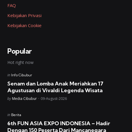
FAQ
Kebijakan Privasi
Kebijakan Cookie
Popular
Hot right now
Posted
in
Info Cibubur
in
Senam dan Lomba Anak Meriahkan 17
Agustusan di Vivaldi Legenda Wisata
Posted
by
Media Cibubur
09-August-2026
Posted
in
Berita
in
6th FUN ASIA EXPO INDONESIA – Hadir
Dengan 150 Peserta Dari Mancanegara