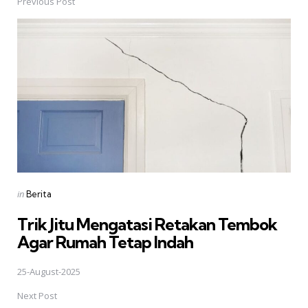
Previous Post
Posted
in
Berita
in
Trik Jitu Mengatasi Retakan Tembok
Agar Rumah Tetap Indah
25-August-2025
Next Post