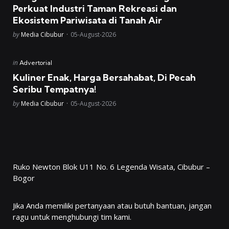
Perkuat Industri Taman Rekreasi dan
Ekosistem Pariwisata di Tanah Air
Posted
by
Media Cibubur
05-August-2026
Posted
in
Advertorial
in
Kuliner Enak, Harga Bersahabat, Di Pecah
Seribu Tempatnya!
Posted
by
Media Cibubur
05-August-2026
Ruko Newton Blok U11 No. 6 Legenda Wisata, Cibubur –
Bogor
Jika Anda memiliki pertanyaan atau butuh bantuan, jangan
ragu untuk menghubungi tim kami.