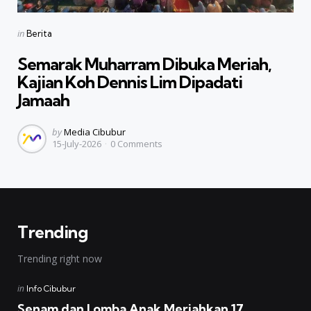
Categories
Posted
in
Berita
in
Semarak Muharram Dibuka Meriah,
Kajian Koh Dennis Lim Dipadati
Jamaah
Posted
by
Media Cibubur
15-July-2026
0
Comments
by
Trending
Trending right now
Posted
in
Info Cibubur
in
Senam dan Lomba Anak Meriahkan 17