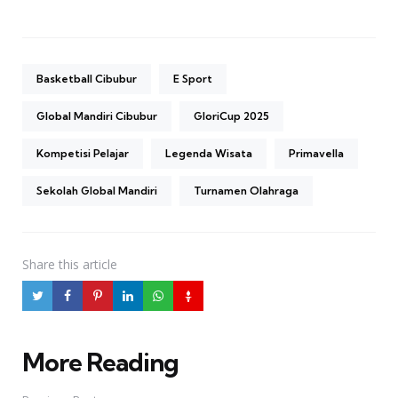
Basketball Cibubur
E Sport
Global Mandiri Cibubur
GloriCup 2025
Kompetisi Pelajar
Legenda Wisata
Primavella
Sekolah Global Mandiri
Turnamen Olahraga
Share
this article
More Reading
Post
navigation