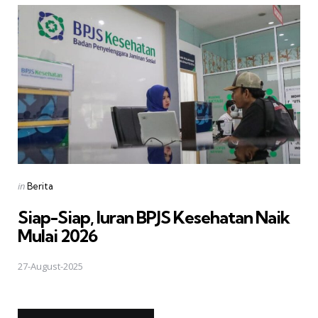
Posted
in
Berita
in
Siap-Siap, Iuran BPJS Kesehatan Naik
Mulai 2026
27-August-2025