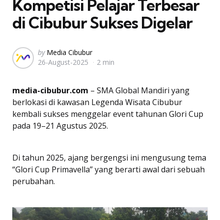
Kompetisi Pelajar Terbesar
di Cibubur Sukses Digelar
Posted
by
Media Cibubur
26-August-2025
2 min
by
media-cibubur.com
– SMA Global Mandiri yang
berlokasi di kawasan Legenda Wisata Cibubur
kembali sukses menggelar event tahunan Glori Cup
pada 19–21 Agustus 2025.
Di tahun 2025, ajang bergengsi ini mengusung tema
“Glori Cup Primavella” yang berarti awal dari sebuah
perubahan.