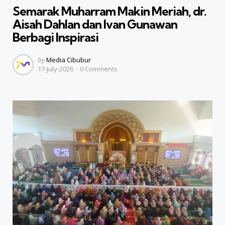
Semarak Muharram Makin Meriah, dr.
Aisah Dahlan dan Ivan Gunawan
Berbagi Inspirasi
Posted
by
Media Cibubur
17-July-2026
0
Comments
by