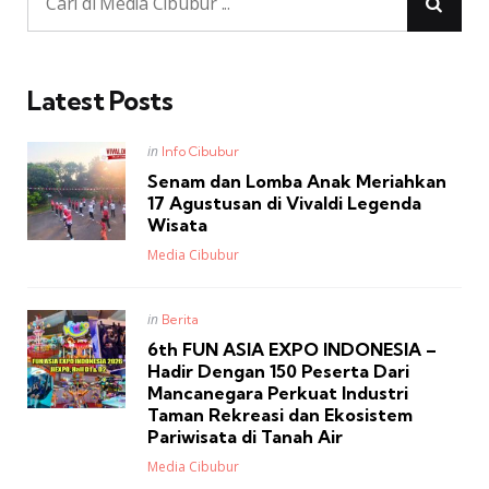
Latest Posts
Posted
in
Info Cibubur
in
Senam dan Lomba Anak Meriahkan
17 Agustusan di Vivaldi Legenda
Wisata
Posted
Media Cibubur
Posted
in
Berita
in
6th FUN ASIA EXPO INDONESIA –
Hadir Dengan 150 Peserta Dari
Mancanegara Perkuat Industri
Taman Rekreasi dan Ekosistem
Pariwisata di Tanah Air
Posted
Media Cibubur