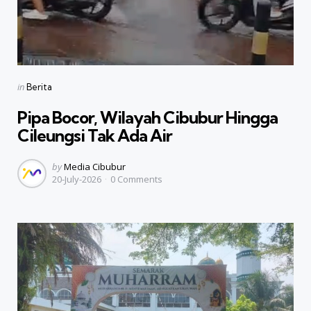
Categories
Posted
in
Berita
in
Pipa Bocor, Wilayah Cibubur Hingga
Cileungsi Tak Ada Air
Posted
by
Media Cibubur
20-July-2026
0
Comments
by