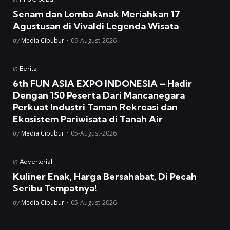
in
Senam dan Lomba Anak Meriahkan 17
Agustusan di Vivaldi Legenda Wisata
Posted
by
Media Cibubur
09-August-2026
Posted
in
Berita
in
6th FUN ASIA EXPO INDONESIA – Hadir
Dengan 150 Peserta Dari Mancanegara
Perkuat Industri Taman Rekreasi dan
Ekosistem Pariwisata di Tanah Air
Posted
by
Media Cibubur
05-August-2026
Posted
in
Advertorial
in
Kuliner Enak, Harga Bersahabat, Di Pecah
Seribu Tempatnya!
Posted
by
Media Cibubur
05-August-2026