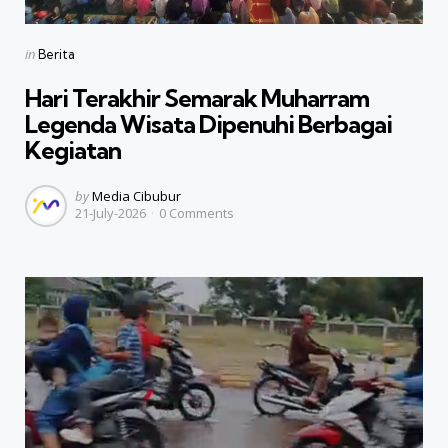
Categories
Posted
in
Berita
in
Hari Terakhir Semarak Muharram
Legenda Wisata Dipenuhi Berbagai
Kegiatan
Posted
by
Media Cibubur
21-July-2026
0
Comments
by