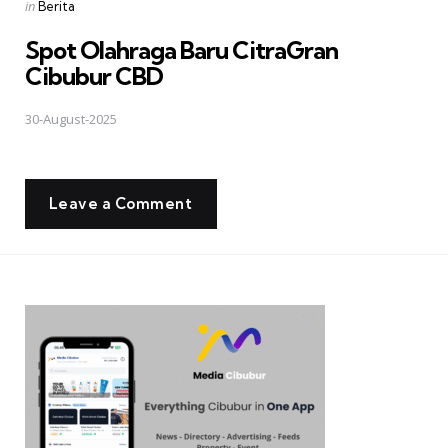
Posted
in
Berita
in
Spot Olahraga Baru CitraGran
Cibubur CBD
30-August-2025
Leave a Comment