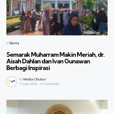
Categories
Posted
in
Berita
in
Semarak Muharram Makin Meriah, dr.
Aisah Dahlan dan Ivan Gunawan
Berbagi Inspirasi
Posted
by
Media Cibubur
17-July-2026
0
Comments
by