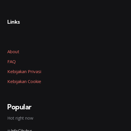
Links
About
FAQ
Kebijakan Privasi
Kebijakan Cookie
Popular
Hot right now
Posted
in
Info Cibubur