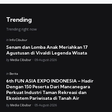
Trending
Trending right now
Posted
in
Info Cibubur
in
Senam dan Lomba Anak Meriahkan 17
Agustusan di Vivaldi Legenda Wisata
Posted
by
Media Cibubur
09-August-2026
Posted
in
Berita
in
6th FUN ASIA EXPO INDONESIA – Hadir
Dengan 150 Peserta Dari Mancanegara
Perkuat Industri Taman Rekreasi dan
Ekosistem Pariwisata di Tanah Air
Posted
by
Media Cibubur
05-August-2026