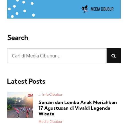
Search
Latest Posts
Posted
in
Info Cibubur
in
Senam dan Lomba Anak Meriahkan
17 Agustusan di Vivaldi Legenda
Wisata
Posted
Media Cibubur