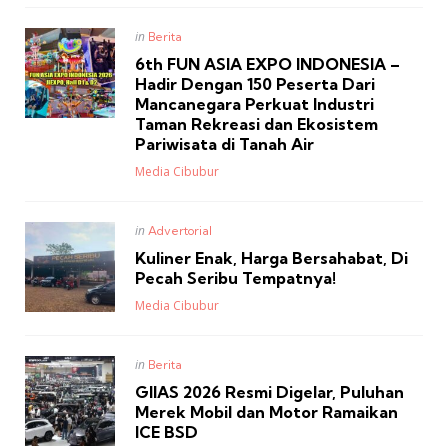
Posted
in
Berita
in
6th FUN ASIA EXPO INDONESIA –
Hadir Dengan 150 Peserta Dari
Mancanegara Perkuat Industri
Taman Rekreasi dan Ekosistem
Pariwisata di Tanah Air
Posted
Media Cibubur
Posted
in
Advertorial
in
Kuliner Enak, Harga Bersahabat, Di
Pecah Seribu Tempatnya!
Posted
Media Cibubur
Posted
in
Berita
in
GIIAS 2026 Resmi Digelar, Puluhan
Merek Mobil dan Motor Ramaikan
ICE BSD