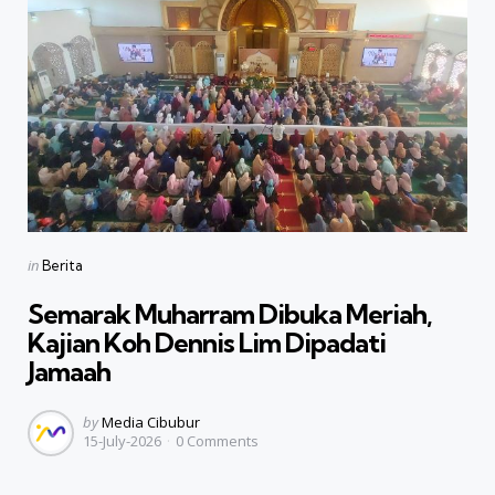
Categories
Posted
in
Berita
in
Semarak Muharram Dibuka Meriah,
Kajian Koh Dennis Lim Dipadati
Jamaah
Posted
by
Media Cibubur
15-July-2026
0
Comments
by