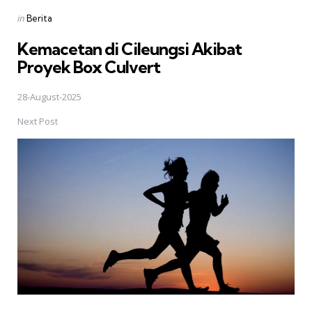
Posted
in
Berita
in
Kemacetan di Cileungsi Akibat
Proyek Box Culvert
28-August-2025
Next Post