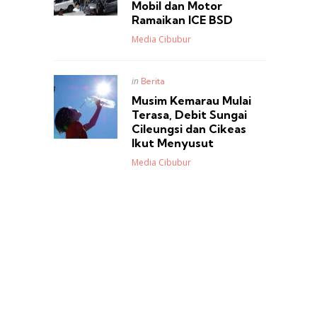
Mobil dan Motor
Ramaikan ICE BSD
Posted
Media Cibubur
Posted
in
Berita
in
Musim Kemarau Mulai
Terasa, Debit Sungai
Cileungsi dan Cikeas
Ikut Menyusut
Posted
Media Cibubur