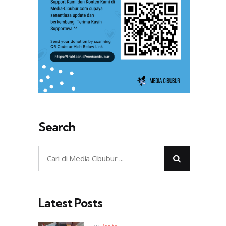
Search
Latest Posts
Posted