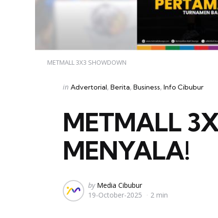
METMALL 3X3 SHOWDOWN
Categories
Posted
in
Advertorial
Berita
Business
Info Cibubur
in
METMALL 3
MENYALA!
Posted
by
Media Cibubur
19-October-2025
2 min
by