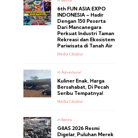
in
Berita
in
6th FUN ASIA EXPO
INDONESIA – Hadir
Dengan 150 Peserta
Dari Mancanegara
Perkuat Industri Taman
Rekreasi dan Ekosistem
Pariwisata di Tanah Air
Posted
Media Cibubur
Posted
in
Advertorial
in
Kuliner Enak, Harga
Bersahabat, Di Pecah
Seribu Tempatnya!
Posted
Media Cibubur
Posted
in
Berita
in
GIIAS 2026 Resmi
Digelar, Puluhan Merek