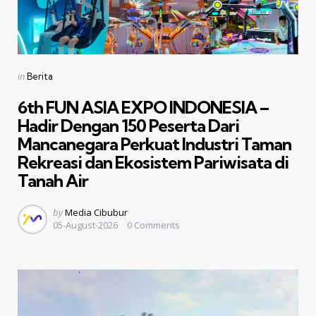
Categories
Posted
in
Berita
in
6th FUN ASIA EXPO INDONESIA –
Hadir Dengan 150 Peserta Dari
Mancanegara Perkuat Industri Taman
Rekreasi dan Ekosistem Pariwisata di
Tanah Air
Posted
by
Media Cibubur
05-August-2026
0
Comments
by