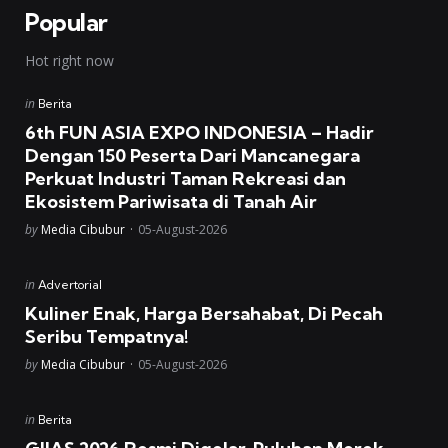
Popular
Hot right now
Posted
in
Berita
in
6th FUN ASIA EXPO INDONESIA – Hadir
Dengan 150 Peserta Dari Mancanegara
Perkuat Industri Taman Rekreasi dan
Ekosistem Pariwisata di Tanah Air
Posted
by
Media Cibubur
05-August-2026
Posted
in
Advertorial
in
Kuliner Enak, Harga Bersahabat, Di Pecah
Seribu Tempatnya!
Posted
by
Media Cibubur
05-August-2026
Posted
in
Berita
in