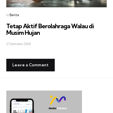
Posted
in
Berita
in
Tetap Aktif Berolahraga Walau di
Musim Hujan
27-January-2026
Leave a Comment