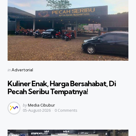
Categories
Posted
in
Advertorial
in
Kuliner Enak, Harga Bersahabat, Di
Pecah Seribu Tempatnya!
Posted
by
Media Cibubur
05-August-2026
0
Comments
by