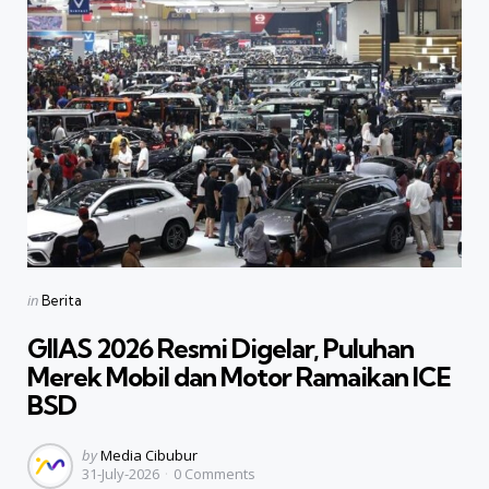
Categories
Posted
in
Berita
in
GIIAS 2026 Resmi Digelar, Puluhan
Merek Mobil dan Motor Ramaikan ICE
BSD
Posted
by
Media Cibubur
31-July-2026
0
Comments
by