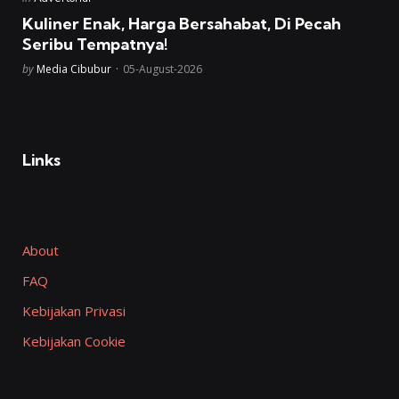
in
Kuliner Enak, Harga Bersahabat, Di Pecah
Seribu Tempatnya!
Posted
by
Media Cibubur
05-August-2026
Links
About
FAQ
Kebijakan Privasi
Kebijakan Cookie