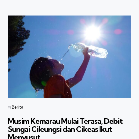
Categories
Posted
in
Berita
in
Musim Kemarau Mulai Terasa, Debit
Sungai Cileungsi dan Cikeas Ikut
Menyusut