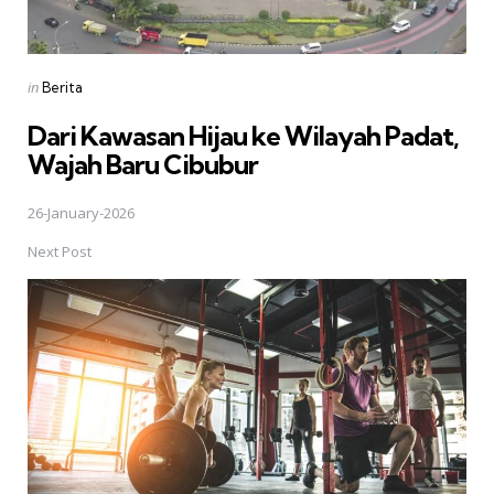
Posted
in
Berita
in
Dari Kawasan Hijau ke Wilayah Padat,
Wajah Baru Cibubur
26-January-2026
Next Post