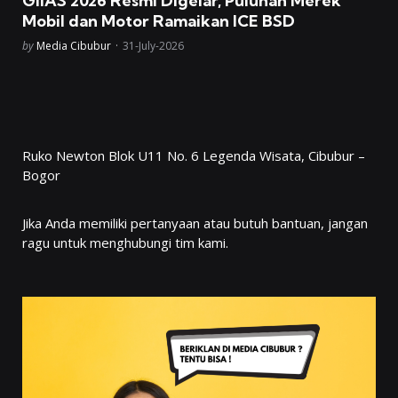
GIIAS 2026 Resmi Digelar, Puluhan Merek
Mobil dan Motor Ramaikan ICE BSD
Posted
by
Media Cibubur
31-July-2026
Ruko Newton Blok U11 No. 6 Legenda Wisata, Cibubur –
Bogor
Jika Anda memiliki pertanyaan atau butuh bantuan, jangan
ragu untuk menghubungi tim kami.