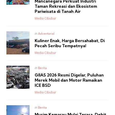
Mancanegara Perkuat Industri
Taman Rekreasi dan Ekosistem
Pariwisata di Tanah Air
Posted
Media Cibubur
Posted
in
Advertorial
in
Kuliner Enak, Harga Bersahabat, Di
Pecah Seribu Tempatnya!
Posted
Media Cibubur
Posted
in
Berita
in
GIIAS 2026 Resmi Digelar, Puluhan
Merek Mobil dan Motor Ramaikan
ICE BSD
Posted
Media Cibubur
Posted
in
Berita
in
Musim Kemarau Mulai Terasa, Debit