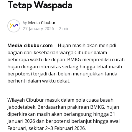
Tetap Waspada
Posted
by
Media Cibubur
27-January-2026
2 min
by
Media-cibubur.com
– Hujan masih akan menjadi
bagian dari keseharian warga Cibubur dalam
beberapa waktu ke depan. BMKG memprediksi curah
hujan dengan intensitas sedang hingga lebat masih
berpotensi terjadi dan belum menunjukkan tanda
berhenti dalam waktu dekat.
Wilayah Cibubur masuk dalam pola cuaca basah
Jabodetabek. Berdasarkan prakiraan BMKG, hujan
diperkirakan masih akan berlangsung hingga 31
Januari 2026 dan berpotensi berlanjut hingga awal
Februari, sekitar 2–3 Februari 2026.