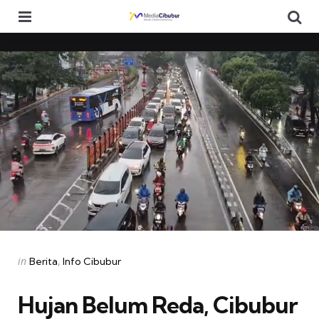
Menu
Se
Categories
Posted
in
Berita
Info Cibubur
in
Hujan Belum Reda, Cibubur