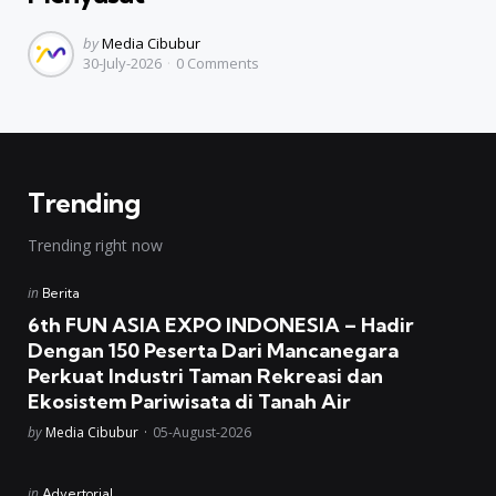
Posted
by
Media Cibubur
30-July-2026
0
Comments
by
Trending
Trending right now
Posted
in
Berita
in
6th FUN ASIA EXPO INDONESIA – Hadir
Dengan 150 Peserta Dari Mancanegara
Perkuat Industri Taman Rekreasi dan
Ekosistem Pariwisata di Tanah Air
Posted
by
Media Cibubur
05-August-2026
Posted
in
Advertorial