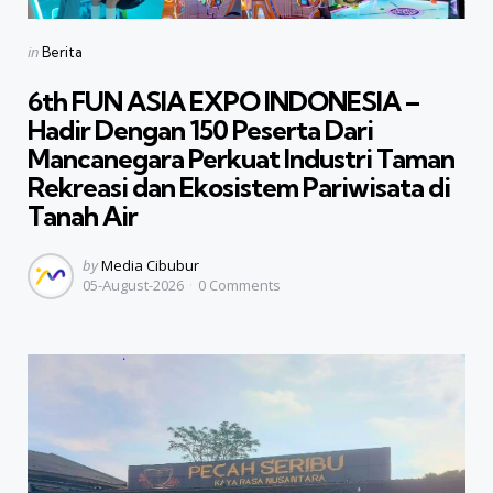
Categories
Posted
in
Berita
in
6th FUN ASIA EXPO INDONESIA –
Hadir Dengan 150 Peserta Dari
Mancanegara Perkuat Industri Taman
Rekreasi dan Ekosistem Pariwisata di
Tanah Air
Posted
by
Media Cibubur
05-August-2026
0
Comments
by