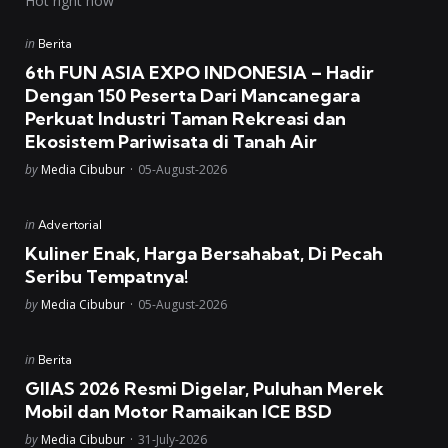
Hot right now
Posted
in
Berita
in
6th FUN ASIA EXPO INDONESIA – Hadir
Dengan 150 Peserta Dari Mancanegara
Perkuat Industri Taman Rekreasi dan
Ekosistem Pariwisata di Tanah Air
Posted
by
Media Cibubur
05-August-2026
Posted
in
Advertorial
in
Kuliner Enak, Harga Bersahabat, Di Pecah
Seribu Tempatnya!
Posted
by
Media Cibubur
05-August-2026
Posted
in
Berita
in
GIIAS 2026 Resmi Digelar, Puluhan Merek
Mobil dan Motor Ramaikan ICE BSD
Posted
by
Media Cibubur
31-July-2026