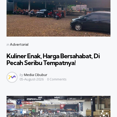
Categories
Posted
in
Advertorial
in
Kuliner Enak, Harga Bersahabat, Di
Pecah Seribu Tempatnya!
Posted
by
Media Cibubur
05-August-2026
0
Comments
by