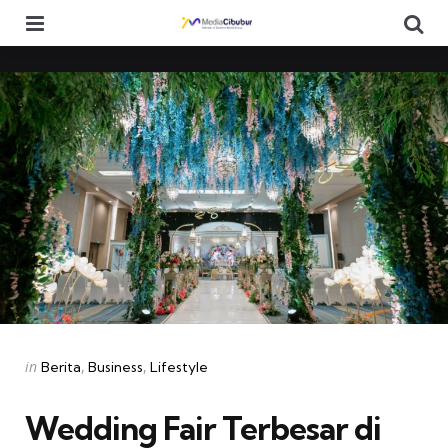
Menu
Se
Categories
Posted
in
Berita
Business
Lifestyle
in
Wedding Fair Terbesar di