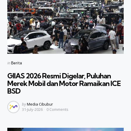
Categories
Posted
in
Berita
in
GIIAS 2026 Resmi Digelar, Puluhan
Merek Mobil dan Motor Ramaikan ICE
BSD
Posted
by
Media Cibubur
31-July-2026
0
Comments
by