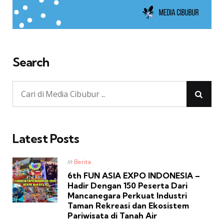
Search
Latest Posts
Posted
in
Berita
in
6th FUN ASIA EXPO INDONESIA –
Hadir Dengan 150 Peserta Dari
Mancanegara Perkuat Industri
Taman Rekreasi dan Ekosistem
Pariwisata di Tanah Air