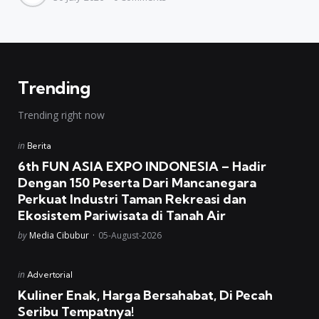
Trending
Trending right now
Posted
in
Berita
in
6th FUN ASIA EXPO INDONESIA – Hadir
Dengan 150 Peserta Dari Mancanegara
Perkuat Industri Taman Rekreasi dan
Ekosistem Pariwisata di Tanah Air
Posted
by
Media Cibubur
05-August-2026
Posted
in
Advertorial
in
Kuliner Enak, Harga Bersahabat, Di Pecah
Seribu Tempatnya!