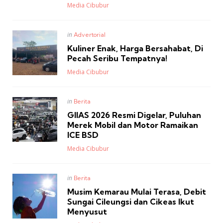
Posted
Media Cibubur
Posted
in
Advertorial
in
Kuliner Enak, Harga Bersahabat, Di
Pecah Seribu Tempatnya!
Posted
Media Cibubur
Posted
in
Berita
in
GIIAS 2026 Resmi Digelar, Puluhan
Merek Mobil dan Motor Ramaikan
ICE BSD
Posted
Media Cibubur
Posted
in
Berita
in
Musim Kemarau Mulai Terasa, Debit
Sungai Cileungsi dan Cikeas Ikut
Menyusut