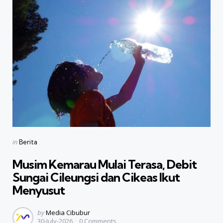
Categories
Posted
in
Berita
in
Musim Kemarau Mulai Terasa, Debit
Sungai Cileungsi dan Cikeas Ikut
Menyusut
Posted
by
Media Cibubur
30-July-2026
0
Comments
by