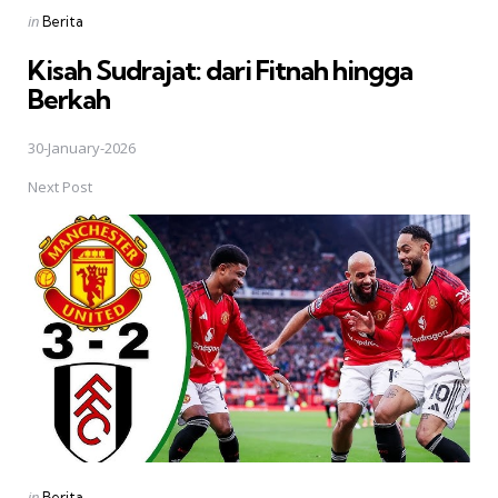
Posted
in
Berita
in
Kisah Sudrajat: dari Fitnah hingga
Berkah
30-January-2026
Next Post
Posted
in
Berita