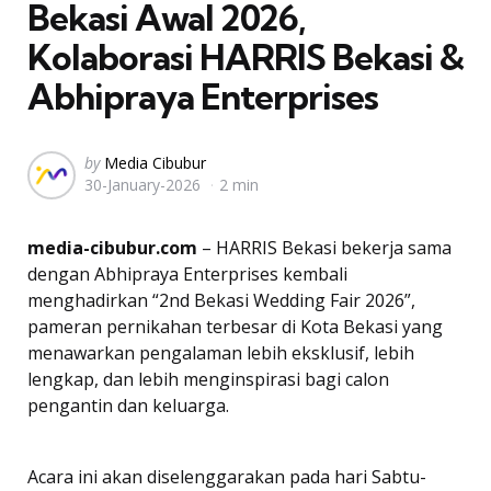
Bekasi Awal 2026,
Kolaborasi HARRIS Bekasi &
Abhipraya Enterprises
Posted
by
Media Cibubur
30-January-2026
2 min
by
media-cibubur.com
– HARRIS Bekasi bekerja sama
dengan Abhipraya Enterprises kembali
menghadirkan “2nd Bekasi Wedding Fair 2026”,
pameran pernikahan terbesar di Kota Bekasi yang
menawarkan pengalaman lebih eksklusif, lebih
lengkap, dan lebih menginspirasi bagi calon
pengantin dan keluarga.
Acara ini akan diselenggarakan pada hari Sabtu-