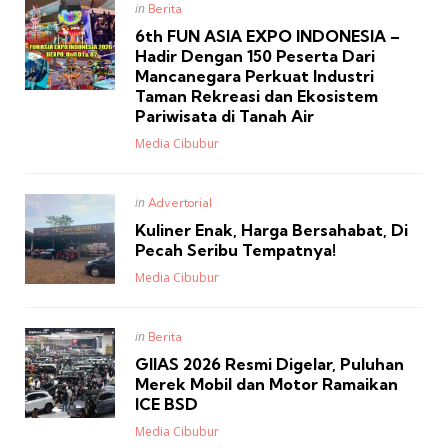
Posted
in
Berita
in
6th FUN ASIA EXPO INDONESIA –
Hadir Dengan 150 Peserta Dari
Mancanegara Perkuat Industri
Taman Rekreasi dan Ekosistem
Pariwisata di Tanah Air
Posted
Media Cibubur
Posted
in
Advertorial
in
Kuliner Enak, Harga Bersahabat, Di
Pecah Seribu Tempatnya!
Posted
Media Cibubur
Posted
in
Berita
in
GIIAS 2026 Resmi Digelar, Puluhan
Merek Mobil dan Motor Ramaikan
ICE BSD
Posted
Media Cibubur