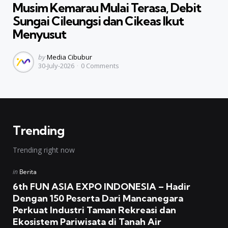
Musim Kemarau Mulai Terasa, Debit
Sungai Cileungsi dan Cikeas Ikut
Menyusut
Posted
by
Media Cibubur
30-July-2026
0
Comments
by
Trending
Trending right now
Posted
in
Berita
in
6th FUN ASIA EXPO INDONESIA – Hadir
Dengan 150 Peserta Dari Mancanegara
Perkuat Industri Taman Rekreasi dan
Ekosistem Pariwisata di Tanah Air