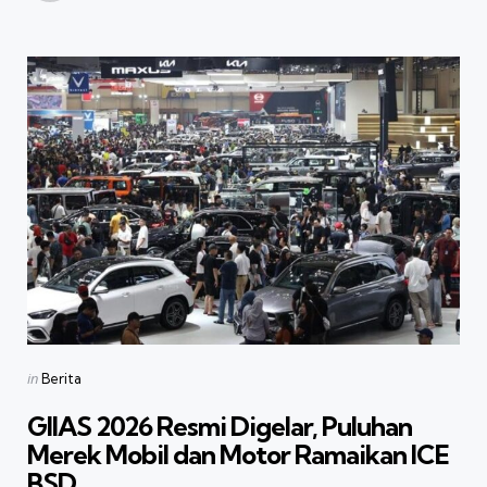
Categories
Posted
in
Berita
in
GIIAS 2026 Resmi Digelar, Puluhan
Merek Mobil dan Motor Ramaikan ICE
BSD