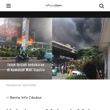
Menu
Se
Kebakaran Saat Imlek
Categories
Posted
in
Berita
Info Cibubur
in