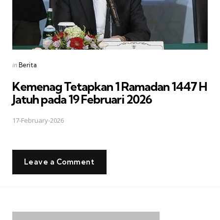
Posted
in
Berita
in
Kemenag Tetapkan 1 Ramadan 1447 H
Jatuh pada 19 Februari 2026
17-February-2026
Leave a Comment