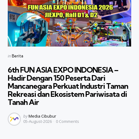
Categories
Posted
in
Berita
in
6th FUN ASIA EXPO INDONESIA –
Hadir Dengan 150 Peserta Dari
Mancanegara Perkuat Industri Taman
Rekreasi dan Ekosistem Pariwisata di
Tanah Air
Posted
by
Media Cibubur
05-August-2026
0
Comments
by