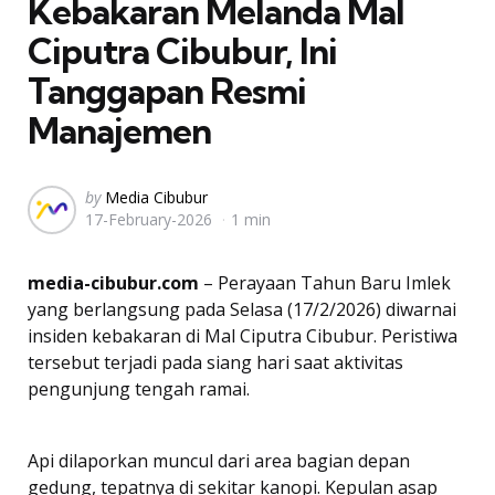
Kebakaran Melanda Mal
Ciputra Cibubur, Ini
Tanggapan Resmi
Manajemen
Posted
by
Media Cibubur
17-February-2026
1 min
by
media-cibubur.com
– Perayaan Tahun Baru Imlek
yang berlangsung pada Selasa (17/2/2026) diwarnai
insiden kebakaran di Mal Ciputra Cibubur. Peristiwa
tersebut terjadi pada siang hari saat aktivitas
pengunjung tengah ramai.
Api dilaporkan muncul dari area bagian depan
gedung, tepatnya di sekitar kanopi. Kepulan asap