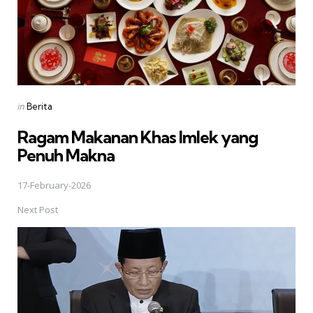
Posted
in
Berita
in
Ragam Makanan Khas Imlek yang
Penuh Makna
17-February-2026
Next Post