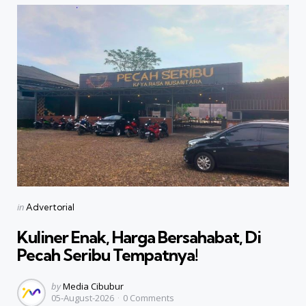
Categories
Posted
in
Advertorial
in
Kuliner Enak, Harga Bersahabat, Di
Pecah Seribu Tempatnya!
Posted
by
Media Cibubur
05-August-2026
0
Comments
by