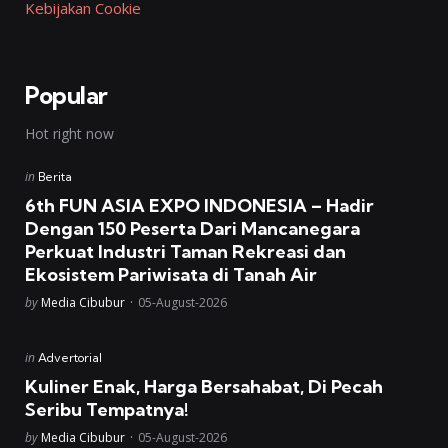
Kebijakan Cookie
Popular
Hot right now
Posted
in
Berita
in
6th FUN ASIA EXPO INDONESIA – Hadir
Dengan 150 Peserta Dari Mancanegara
Perkuat Industri Taman Rekreasi dan
Ekosistem Pariwisata di Tanah Air
Posted
by
Media Cibubur
05-August-2026
Posted
in
Advertorial
in
Kuliner Enak, Harga Bersahabat, Di Pecah
Seribu Tempatnya!
Posted
by
Media Cibubur
05-August-2026