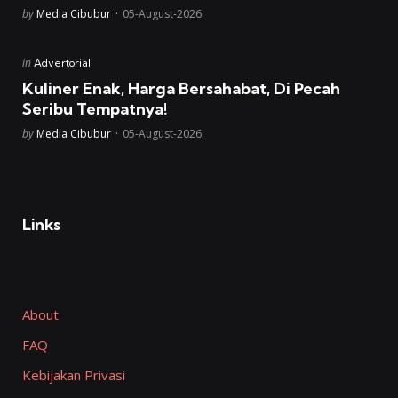
Posted
by
Media Cibubur
05-August-2026
Posted
in
Advertorial
in
Kuliner Enak, Harga Bersahabat, Di Pecah
Seribu Tempatnya!
Posted
by
Media Cibubur
05-August-2026
Links
About
FAQ
Kebijakan Privasi