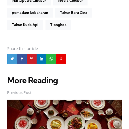
Mal Ciputra Cibubur
Media Cibubur
pemadam kebakaran
Tahun Baru Cina
Tahun Kuda Api
Tionghoa
Share
this article
More Reading
Post
navigation
Previous Post